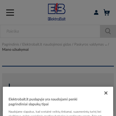
Prisijungti / r
Pagrindinis
Elektrobalt.lt naudojimosi gidas
Paskyros valdymas ⌵
Mano užsakymai
Mano užsakymai
Elektrobalt.lt puslapyje yra naudojami penki
pagrindiniai slapukų tipai
Naudojame slapukus, kad svetainė veiktų tinkamai, suasmenintų turinį bei