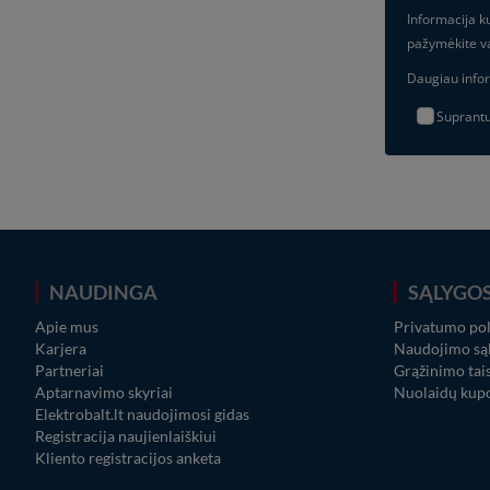
Informacija ku
pažymėkite v
Daugiau info
Suprantu 
NAUDINGA
SĄLYGO
Apie mus
Privatumo pol
Karjera
Naudojimo sąl
Partneriai
Grąžinimo tai
Aptarnavimo skyriai
Nuolaidų kup
Elektrobalt.lt naudojimosi gidas
Registracija naujienlaiškiui
Kliento registracijos anketa