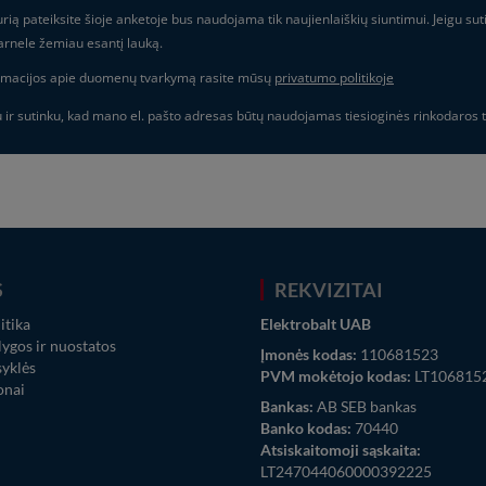
rią pateiksite šioje anketoje bus naudojama tik naujienlaiškių siuntimui. Jeigu sut
arnele žemiau esantį lauką.
rmacijos apie duomenų tvarkymą rasite mūsų
privatumo politikoje
ir sutinku, kad mano el. pašto adresas būtų naudojamas tiesioginės rinkodaros t
S
REKVIZITAI
itika
Elektrobalt UAB
ygos ir nuostatos
Įmonės kodas:
110681523
syklės
PVM mokėtojo kodas:
LT106815
onai
Bankas:
AB SEB bankas
Banko kodas:
70440
Atsiskaitomoji sąskaita:
LT247044060000392225