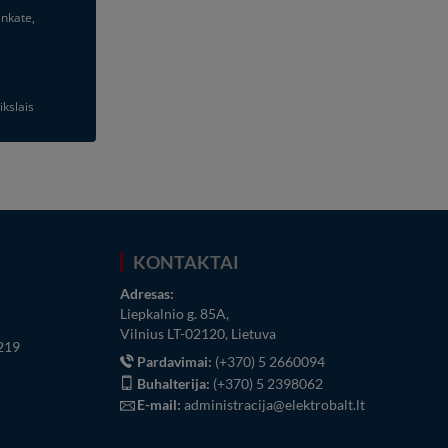
inkate,
ikslais
KONTAKTAI
Adresas:
Liepkalnio g. 85A,
Vilnius LT-02120, Lietuva
219
Pardavimai:
(+370) 5 2660094
Buhalterija:
(+370) 5 2398062
E-mail:
administracija@elektrobalt.lt