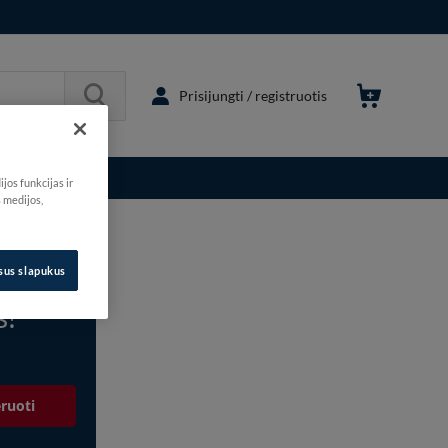
Prisijungti / registruotis
jos funkcijas ir
s medijos,
isus slapukus
s!
ruoti