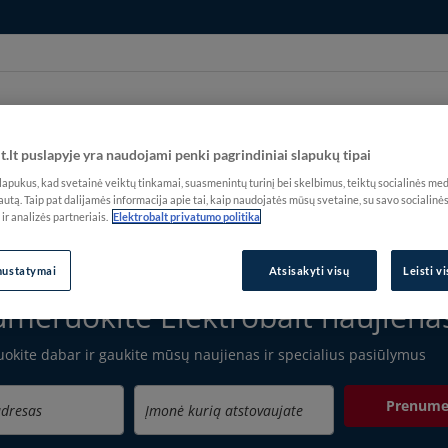
t.lt puslapyje yra naudojami penki pagrindiniai slapukų tipai
nos
Skyriai
Susisiekite su mumis
pukus, kad svetainė veiktų tinkamai, suasmenintų turinį bei skelbimus, teiktų socialinės medi
autą. Taip pat dalijamės informacija apie tai, kaip naudojatės mūsų svetaine, su savo socialinė
r analizės partneriais.
Elektrobalt privatumo politika
nustatymai
Atsisakyti visų
Leisti v
meruokite Elektrobalt naujiena
uokite dabar ir gaukite mūsų naujienas ir specialius pasiūlymus
Prenume