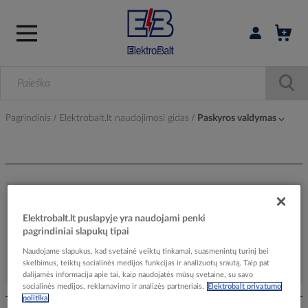
Prisijungti / r
Pagrindinis
Elektrobalt.lt naudojimosi gidas
Paskyros valdymas ⌵
Elektrobalt.lt puslapyje yra naudojami penki
Mano paskyra
pagrindiniai slapukų tipai
Naudojame slapukus, kad svetainė veiktų tinkamai, suasmenintų turinį bei
skelbimus, teiktų socialinės medijos funkcijas ir analizuotų srautą. Taip pat
dalijamės informacija apie tai, kaip naudojatės mūsų svetaine, su savo
socialinės medijos, reklamavimo ir analizės partneriais.
Elektrobalt privatumo
politika