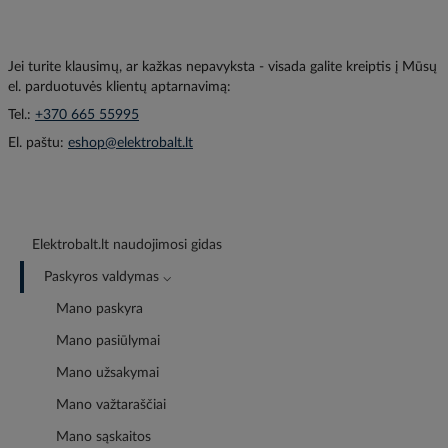
Jei turite klausimų, ar kažkas nepavyksta - visada galite kreiptis į Mūsų
el. parduotuvės klientų aptarnavimą:
Tel.:
+370 665 55995
El. paštu:
eshop@elektrobalt.lt
Elektrobalt.lt naudojimosi gidas
Paskyros valdymas ⌵
Mano paskyra
Mano pasiūlymai
Mano užsakymai
Mano važtaraščiai
Mano sąskaitos