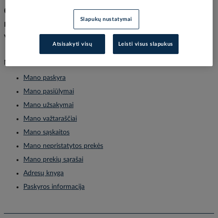
Čia rasite informaciją apie Jūsų paskyros
Slapukų nustatymai
nustatymus bei infoamciją apie užsakymus,
važtaraščius.
Atsisakyti visų
Leisti visus slapukus
Mano paskyros meniu:
Mano paskyra
Mano pasiūlymai
Mano užsakymai
Mano važtaraščiai
Mano sąskaitos
Mano nepristatytos prekės
Mano prekių sąrašai
Adresų knyga
Paskyros informacija