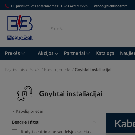
Skip
El. parduotuvės aptarnavimas:
+370 665 55995
|
eshop@elektrobalt.lt
to
Content
Prekės
Akcijos
Partneriai
Katalogai
Naujie
Pagrindinis
Prekės
Kabelių priedai
Gnybtai instaliacijai
Gnybtai instaliacijai
Kabelių priedai
Bendrieji filtrai
Rodyti centriniame sandėlyje esančias