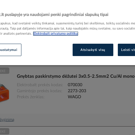
t.lt puslapyje yra naudojami penki pagrindiniai slapukų tipai
pukus, kad svetainė veiktų tinkamai, suasmenintų turinį bei skelbimus, teiktų socialinės me
 srautą. Taip pat dalijamės informacija apie tai, kaip naudojatės mūsų svetaine, su savo sociali
r analizės partneriais.
Elektrobalt privatumo politika
Rodyti centriniame sandėlyje esančias prekes
(70)
nustatymai
Atsisakyti visų
Leisti v
Rūšiuoti pagal
Gnybtas paskirstymo dėžutei 3x0.5-2.5mm2 Cu/Al monoli
Elektrobalt prekės kodas
070030
Gamintojo prekės kodas
2273-203
Prekės ženklas
WAGO
palyginimą