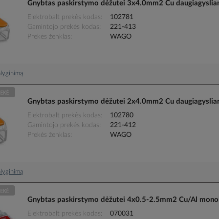
Gnybtas paskirstymo dėžutei 3x4.0mm2 Cu daugiagyslia
Elektrobalt prekės kodas
102781
Gamintojo prekės kodas
221-413
Prekės ženklas
WAGO
palyginimą
Gnybtas paskirstymo dėžutei 2x4.0mm2 Cu daugiagyslia
Elektrobalt prekės kodas
102780
Gamintojo prekės kodas
221-412
Prekės ženklas
WAGO
palyginimą
Gnybtas paskirstymo dėžutei 4x0.5-2.5mm2 Cu/Al monol
Elektrobalt prekės kodas
070031