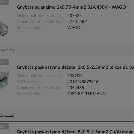
Gnybtas sujungimo 2x0.75-4mm2 32A 450V - WAGO
Elektrobalt prekės kodas
537525
Gamintojo prekės kodas
2773-2401
Prekės ženklas
WAGO
palyginimą
Gnybtas paskirstymo dėžutei 3x0.5-2.5mm2 pilkas 6
Elektrobalt prekės kodas
503200
EAN kodas
4012195879916
Gamintojo prekės kodas
2054485
Prekės ženklas
OBO BETTERMANN
palyginimą
Gnybtas paskirstymo dėžutei 8x0.5-2.5mm2 Cu/Al monol