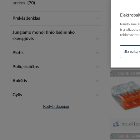
prekes
70
Elektrobal
Prekės ženklas
Naudojame sla
ir analizuotų
Jungiamo monolitinio laidininko
reklamavimo i
skerspjūvis
123 prekės
Slapukų 
Plotis
Polių skaičius
Aukštis
Gylis
Rodyti daugiau
Įtraukti į 