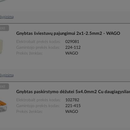
palyginimą
Gnybtas šviestuvų pajungimui 2x1-2.5mm2 - WAGO
Elektrobalt prekės kodas
029081
Gamintojo prekės kodas
224-112
Prekės ženklas
WAGO
palyginimą
Gnybtas paskirstymo dėžutei 5x4.0mm2 Cu daugiagyslia
Elektrobalt prekės kodas
102782
Gamintojo prekės kodas
221-415
Prekės ženklas
WAGO