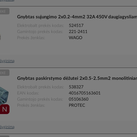
Gnybtas sujungimo 2x0.2-4mm2 32A 450V daugiagysli
Elektrobalt prekės kodas
524517
Gamintojo prekės kodas
221-2411
Prekės ženklas
WAGO
palyginimą
Gnybtas paskirstymo dėžutei 2x0.5-2.5mm2 monolitini
Elektrobalt prekės kodas
538327
EAN kodas
4016705163601
Gamintojo prekės kodas
05106360
Prekės ženklas
PROTEC
palyginimą