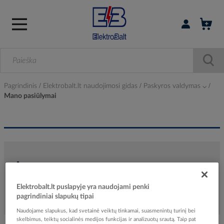
Prisijungti / r
Pagrindinis
Elektrobalt.lt naudojimosi gidas
Paskyros valdymas ⌵
Mano pasiūlymai
Mano pasiūlymai
Elektrobalt.lt puslapyje yra naudojami penki
pagrindiniai slapukų tipai
Naudojame slapukus, kad svetainė veiktų tinkamai, suasmenintų turinį bei
skelbimus, teiktų socialinės medijos funkcijas ir analizuotų srautą. Taip pat