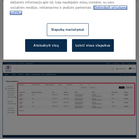
dalijamės informacija apie tai, kaip naudojatės mūsų svetaine, su savo
socialinės medijos, reklamavimo ir analizės partneriais.
Elektrobalt privatumo
politika
1. Mano pasiūlymai
Šioje vietoje galite peržiūrėti savo sukurtas užklausas. Taip pat galite
filtruoti, stebėti būseną ar vadybininkas paruošė pasiūlymą.
Slapukų nustatymai
Paieška pagal prekę galima naudojant gamintojo arba Elektrobalt
prekės kodą.
Atsisakyti visų
Leisti visus slapukus