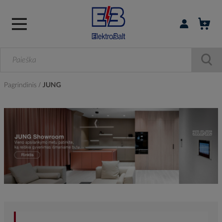
Prisijungti / r
Pagrindinis
JUNG