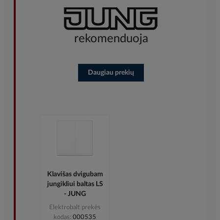
rekomenduoja
Daugiau prekių
Rėmelis viengubas
juodas matinis LS
- JUNG
Elektrobalt prekės
kodas
516623