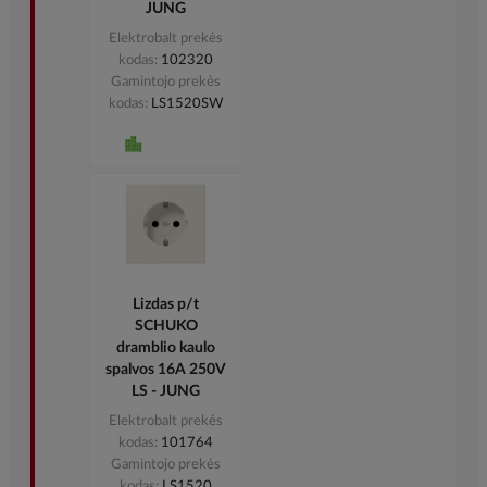
Rėmelis dvigubas
juodas matinis LS
- JUNG
Elektrobalt prekės
kodas
516562
Gamintojo prekės
kodas
LS982SWM
Rėmelis
keturgubas baltas
LS - JUNG
Elektrobalt prekės
kodas
002008
Gamintojo prekės
kodas
LS984WW