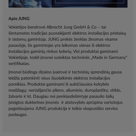
Apie JUNG
Vokietijos bendrovė Albrecht Jung GmbH & Co – tai
šimtametes tradicijas puoselėjanti elektros instaliacijos prietaisų
ir sistemų gamintoja. JUNG prekės ženklas žinomas visame
pasaulyje, šis gamintojas yra laikomas vienas iš elektros
instaliacijos gaminių rinkos lyderių. Visi produktai gaminami
Vokietijoje, todėl įmonei suteiktas techninės „Made in Germany“
sertifikatas.
Įmonei būdinga dizaino įvairovė ir techninių sprendinių gausa
leidžia patenkinti visus šiuolaikinės elektros instaliacijos
poreikius. Produktai gaminami iš aukščiausios kokybės
medžiagų: nerūdijančio plieno, aliuminio, duroplastiko, stiklo,
žalvario ir kt. Daugiau nei penkiasdešimtyje pasaulio šalių
įsteigtos dukterines įmonės ir atstovybės aprūpina vartotojus
pageidaujama JUNG produkcija ir teikia visapusiško serviso
paslaugas.