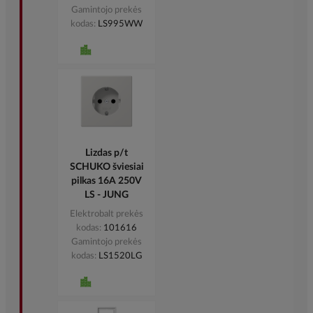
Gamintojo prekės
kodas
LS981SWM
Klavišas
viengubam
jungikliui juodas
matinis LS - JUNG
Elektrobalt prekės
kodas
516560
Gamintojo prekės
kodas
LS990SWM