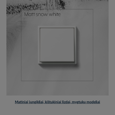
Matiniai jungikliai, kištukiniai lizdai, mygtukų modeliai