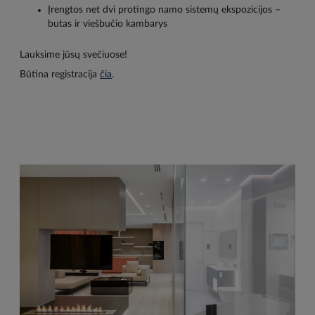
Įrengtos net dvi protingo namo sistemų ekspozicijos –
butas ir viešbučio kambarys
Lauksime jūsų svečiuose!
Būtina registracija
čia
.