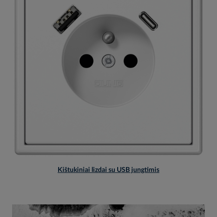
Kištukiniai lizdai su USB jungtimis