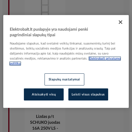
Elektrobalt.lt puslapyje yra naudojami penki
Lizdas p/t
pagrindiniai slapukų tipai
SCHUKO baltas su
dangteliu 16A
Naudojame slapukus, kad svetainė veiktų tinkamai, suasmenintų turinį bei
250V LS - JUNG
skelbimus, teiktų socialinės medijos funkcijas ir analizuotų srautą. Taip pat
dalijamės informacija apie tai, kaip naudojatės mūsų svetaine, su savo
Elektrobalt prekės
socialinės medijos, reklamavimo ir analizės partneriais.
Elektrobalt privatumo
kodas
101895
politika
Gamintojo prekės
kodas
Slapukų nustatymai
LS1520KLWW
Atsisakyti visų
Leisti visus slapukus