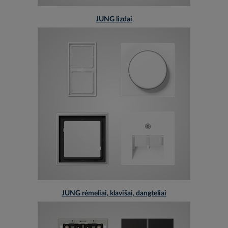
JUNG lizdai
JUNG rėmeliai, klavišai, dangteliai