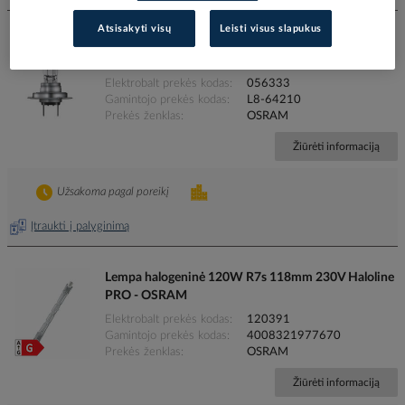
Atsisakyti visų
Leisti visus slapukus
Lempa halogeninė automobiliui 55W 12V H7 -
OSRAM
Elektrobalt prekės kodas
056333
Gamintojo prekės kodas
L8-64210
Prekės ženklas
OSRAM
Žiūrėti informaciją
Užsakoma pagal poreikį
Įtraukti į palyginimą
Lempa halogeninė 120W R7s 118mm 230V Haloline
PRO - OSRAM
Elektrobalt prekės kodas
120391
Gamintojo prekės kodas
4008321977670
Prekės ženklas
OSRAM
Žiūrėti informaciją