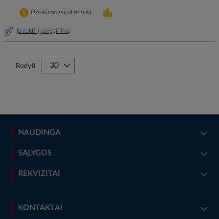
Užsakoma pagal poreikį
Įtraukti į palyginimą
Rodyti
NAUDINGA
SĄLYGOS
REKVIZITAI
KONTAKTAI