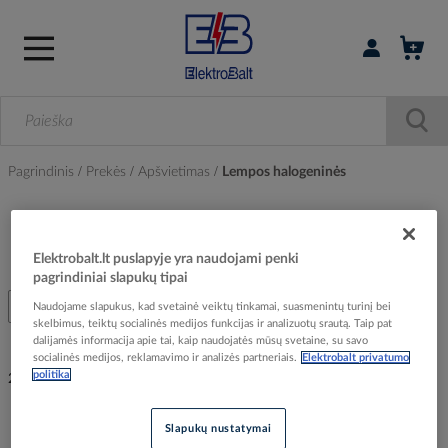
Prisijungti / r
Pagrindinis
Prekės
Apšvietimas
Lempos halogeninės
Lempos halogeninės
Elektrobalt.lt puslapyje yra naudojami penki
pagrindiniai slapukų tipai
Filtras
Naudojame slapukus, kad svetainė veiktų tinkamai, suasmenintų turinį bei
skelbimus, teiktų socialinės medijos funkcijas ir analizuotų srautą. Taip pat
dalijamės informacija apie tai, kaip naudojatės mūsų svetaine, su savo
socialinės medijos, reklamavimo ir analizės partneriais.
Elektrobalt privatumo
politika
2 prekės
Rodyti centriniame sandėlyje esančias prekes
(0)
Rūšiuoti pagal
Slapukų nustatymai