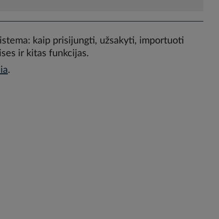
stema: kaip prisijungti, užsakyti, importuoti
es ir kitas funkcijas.
ia
.