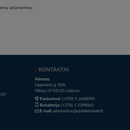
lientų aptarnavimą:
KONTAKTAI
Adresas:
Liepkalnio g. 85A,
Vilnius LT-02120, Lietuva
219
Pardavimai:
(+370) 5 2660094
Buhalterija:
(+370) 5 2398062
E-mail:
administracija@elektrobalt.lt