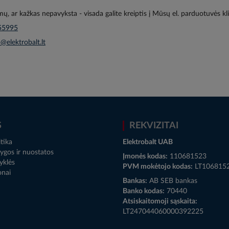
imų, ar kažkas nepavyksta - visada galite kreiptis į Mūsų el. parduotuvės k
55995
@elektrobalt.lt
S
REKVIZITAI
tika
Elektrobalt UAB
ygos ir nuostatos
Įmonės kodas:
110681523
yklės
PVM mokėtojo kodas:
LT106815
onai
Bankas:
AB SEB bankas
Banko kodas:
70440
Atsiskaitomoji sąskaita:
LT247044060000392225