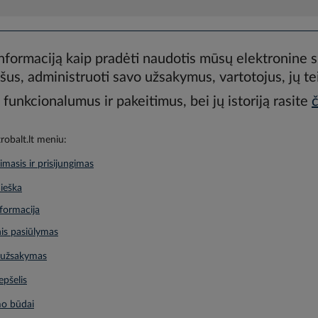
informaciją kaip pradėti naudotis mūsų elektronine si
šus, administruoti savo užsakymus, vartotojus, jų teis
funkcionalumus ir pakeitimus, bei jų istoriją rasite
č
trobalt.lt meniu:
imasis ir prisijungimas
ieška
formacija
is pasiūlymas
s užsakymas
epšelis
mo būdai