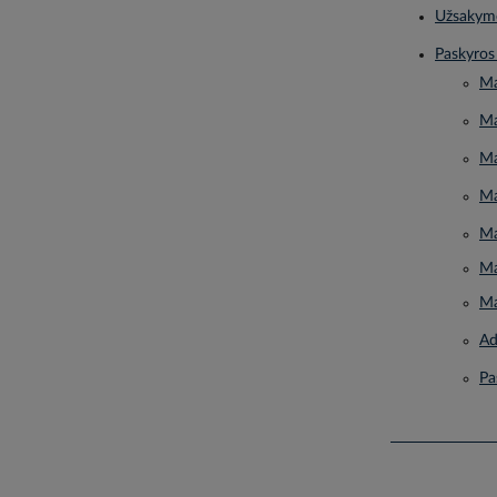
Užsakymo
Paskyros
Ma
Ma
Ma
Ma
Ma
Ma
Ma
Ad
Pa