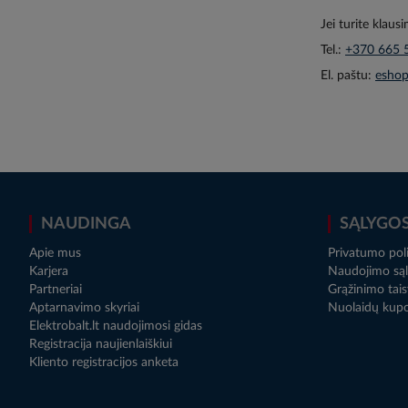
Jei turite klaus
Tel.:
+370 665 
El. paštu:
eshop
NAUDINGA
SĄLYGO
Apie mus
Privatumo poli
Karjera
Naudojimo sąl
Partneriai
Grąžinimo tais
Aptarnavimo skyriai
Nuolaidų kup
Elektrobalt.lt naudojimosi gidas
Registracija naujienlaiškiui
Kliento registracijos anketa