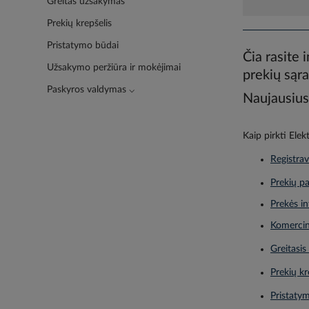
Greitas užsakymas
Prekių krepšelis
Pristatymo būdai
Čia rasite 
Užsakymo peržiūra ir mokėjimai
prekių sąra
Paskyros valdymas ⌵
Naujausius 
Kaip pirkti Elek
Registrav
Prekių pa
Prekės in
Komercin
Greitasi
Prekių kr
Pristaty