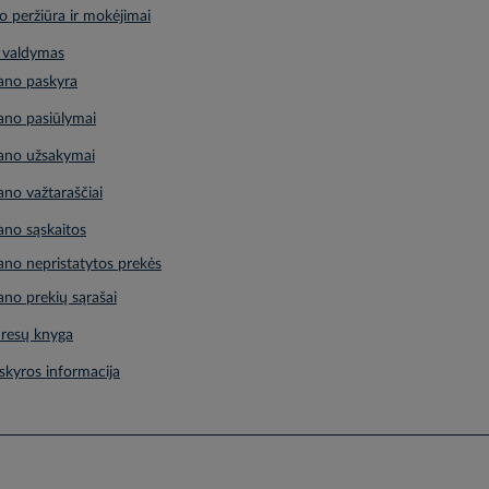
 peržiūra ir mokėjimai
 valdymas
no paskyra
no pasiūlymai
no užsakymai
no važtaraščiai
no sąskaitos
no nepristatytos prekės
no prekių sąrašai
resų knyga
skyros informacija