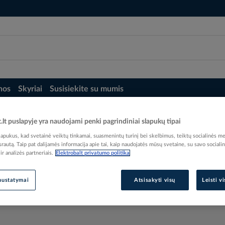
nos
Skyriai
Susisiekite su mumis
t.lt puslapyje yra naudojami penki pagrindiniai slapukų tipai
pukus, kad svetainė veiktų tinkamai, suasmenintų turinį bei skelbimus, teiktų socialinės me
 srautą. Taip pat dalijamės informacija apie tai, kaip naudojatės mūsų svetaine, su savo sociali
r analizės partneriais.
Elektrobalt privatumo politika
nustatymai
Atsisakyti visų
Leisti v
trobalt.lt naudojimosi gidas