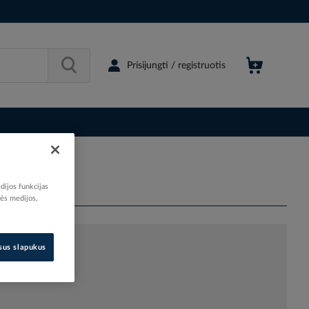
Prisijungti / registruotis
dijos funkcijas
nės medijos,
isus slapukus