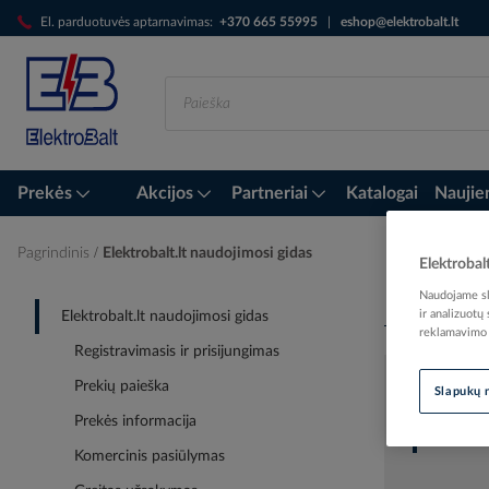
Skip
El. parduotuvės aptarnavimas:
+370 665 55995
|
eshop@elektrobalt.lt
to
Content
Prekės
Akcijos
Partneriai
Katalogai
Naujie
Pagrindinis
Elektrobalt.lt naudojimosi gidas
Elektrobal
Naudojame sla
ir analizuotų
Elektrobalt.lt naudojimosi gidas
reklamavimo i
Registravimasis ir prisijungimas
Prekių paieška
Slapukų 
Elek
Prekės informacija
Komercinis pasiūlymas