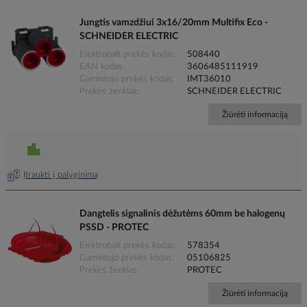
Jungtis vamzdžiui 3x16/20mm Multifix Eco -
SCHNEIDER ELECTRIC
Elektrobalt prekės kodas
508440
EAN kodas
3606485111919
Gamintojo prekės kodas
IMT36010
Prekės ženklas
SCHNEIDER ELECTRIC
Žiūrėti informaciją
Įtraukti į palyginimą
Dangtelis signalinis dėžutėms 60mm be halogenų
PSSD - PROTEC
Elektrobalt prekės kodas
578354
Gamintojo prekės kodas
05106825
Prekės ženklas
PROTEC
Žiūrėti informaciją