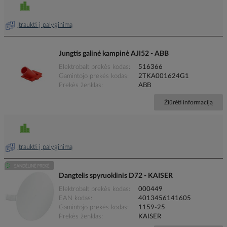
Įtraukti į palyginimą
Jungtis galinė kampinė AJI52 - ABB
Elektrobalt prekės kodas
516366
Gamintojo prekės kodas
2TKA001624G1
Prekės ženklas
ABB
Žiūrėti informaciją
Įtraukti į palyginimą
Dangtelis spyruoklinis D72 - KAISER
Elektrobalt prekės kodas
000449
EAN kodas
4013456141605
Gamintojo prekės kodas
1159-25
Prekės ženklas
KAISER