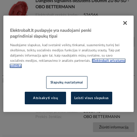
Dangtelis signalinis dėžutėms D60mm ZU 60-SD -
OBO BETTERMANN
Elektrobalt prekės kodas
526566
EAN kodas
4012196714643
Gamintojo prekės kodas
2003760
Elektrobalt.lt puslapyje yra naudojami penki
Prekės ženklas
OBO BETTERMANN
pagrindiniai slapukų tipai
Žiūrėti informaciją
Naudojame slapukus, kad svetainė veiktų tinkamai, suasmenintų turinį bei
skelbimus, teiktų socialinės medijos funkcijas ir analizuotų srautą. Taip pat
dalijamės informacija apie tai, kaip naudojatės mūsų svetaine, su savo
socialinės medijos, reklamavimo ir analizės partneriais.
Elektrobalt privatumo
politika
Įtraukti į palyginimą
Slapukų nustatymai
Žiedas fiksavimo dėžutėms, Quick-Fix ZU 60-QF -
OBO BETTERMANN
Atsisakyti visų
Leisti visus slapukus
Elektrobalt prekės kodas
526565
EAN kodas
4012196700806
Gamintojo prekės kodas
2003740
Prekės ženklas
OBO BETTERMANN
Žiūrėti informaciją