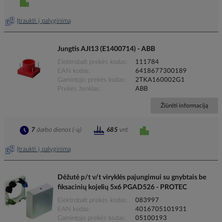
Įtraukti į palyginimą
Jungtis AJI13 (E1400714) - ABB
Elektrobalt prekės kodas
111784
EAN kodas
6418677300189
Gamintojo prekės kodas
2TKA160002G1
Prekės ženklas
ABB
Žiūrėti informaciją
7
darbo dienos (-ų)
685
vnt
Įtraukti į palyginimą
Dėžutė p/t v/t viryklės pajungimui su gnybtais be
fiksacinių kojelių 5x6 PGAD526 - PROTEC
Elektrobalt prekės kodas
083997
EAN kodas
4016705101931
Gamintojo prekės kodas
05100193