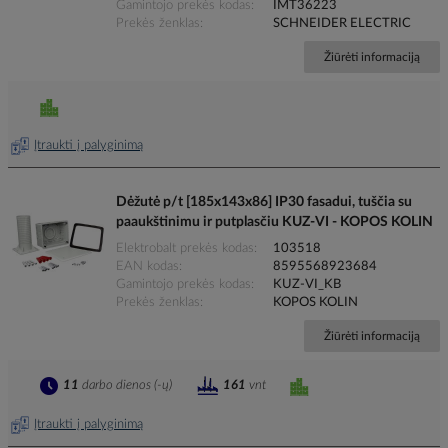
Gamintojo prekės kodas
IMT36223
Prekės ženklas
SCHNEIDER ELECTRIC
Žiūrėti informaciją
Įtraukti į palyginimą
Dėžutė p/t [185x143x86] IP30 fasadui, tuščia su
paaukštinimu ir putplasčiu KUZ-VI - KOPOS KOLIN
Elektrobalt prekės kodas
103518
EAN kodas
8595568923684
Gamintojo prekės kodas
KUZ-VI_KB
Prekės ženklas
KOPOS KOLIN
Žiūrėti informaciją
11
darbo dienos (-ų)
161
vnt
Įtraukti į palyginimą