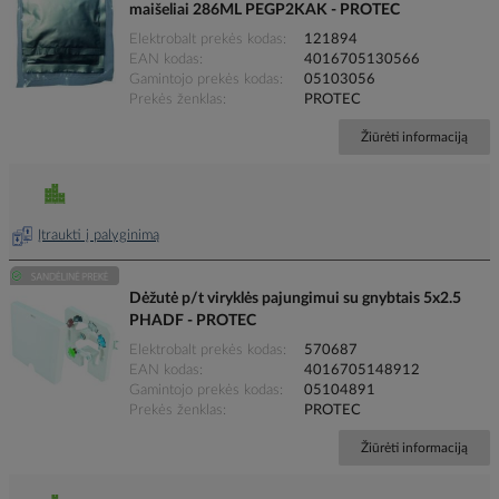
maišeliai 286ML PEGP2KAK - PROTEC
Elektrobalt prekės kodas
121894
EAN kodas
4016705130566
Gamintojo prekės kodas
05103056
Prekės ženklas
PROTEC
Žiūrėti informaciją
Įtraukti į palyginimą
Dėžutė p/t viryklės pajungimui su gnybtais 5x2.5
PHADF - PROTEC
Elektrobalt prekės kodas
570687
EAN kodas
4016705148912
Gamintojo prekės kodas
05104891
Prekės ženklas
PROTEC
Žiūrėti informaciją