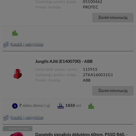
Gamintojo prekės kodas
05100462
Prekės ženklas
PROTEC
Žiūrėti informaciją
Įtraukti į palyginimą
Jungtis AJI6 (E1400700) - ABB
Elektrobalt prekės kodas
115915
Gamintojo prekės kodas
2TKA160031G1
Prekės ženklas
ABB
Žiūrėti informaciją
7
darbo dienos (-ų)
1850
vnt
Įtraukti į palyginimą
Dangtelis signalinis dėžutėms 60mm, PSSD R60, -