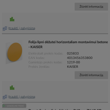
Žiūrėti informaciją
Įtraukti į palyginimą
Folija lipni dėžutei horizontaliam montavimui betone
- KAISER
Elektrobalt prekės kodas
025833
EAN kodas
4013456353800
Gamintojo prekės kodas
1219-00
Prekės ženklas
KAISER
Žiūrėti informaciją
Įtraukti į palyginimą