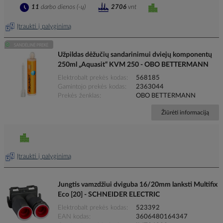
11
darbo dienos (-ų)
2706
vnt
Įtraukti į palyginimą
Užpildas dėžučių sandarinimui dviejų komponentų
250ml „Aquasit“ KVM 250 - OBO BETTERMANN
Elektrobalt prekės kodas
568185
Gamintojo prekės kodas
2363044
Prekės ženklas
OBO BETTERMANN
Žiūrėti informaciją
Įtraukti į palyginimą
Jungtis vamzdžiui dviguba 16/20mm lanksti Multifix
Eco [20] - SCHNEIDER ELECTRIC
Elektrobalt prekės kodas
523392
EAN kodas
3606480164347