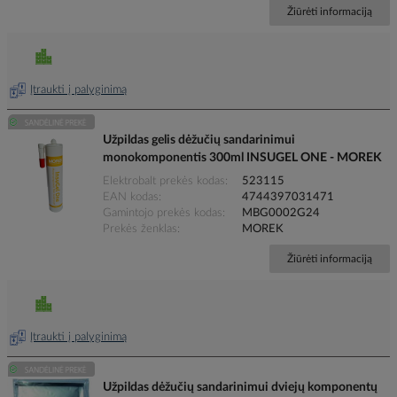
Žiūrėti informaciją
Įtraukti į palyginimą
Užpildas gelis dėžučių sandarinimui
monokomponentis 300ml INSUGEL ONE - MOREK
Elektrobalt prekės kodas
523115
EAN kodas
4744397031471
Gamintojo prekės kodas
MBG0002G24
Prekės ženklas
MOREK
Žiūrėti informaciją
Įtraukti į palyginimą
Užpildas dėžučių sandarinimui dviejų komponentų