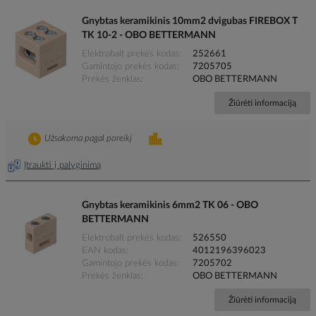
Gnybtas keramikinis 10mm2 dvigubas FIREBOX T
TK 10-2 - OBO BETTERMANN
Elektrobalt prekės kodas
252661
Gamintojo prekės kodas
7205705
Prekės ženklas
OBO BETTERMANN
Žiūrėti informaciją
Užsakoma pagal poreikį
Įtraukti į palyginimą
Gnybtas keramikinis 6mm2 TK 06 - OBO
BETTERMANN
Elektrobalt prekės kodas
526550
EAN kodas
4012196396023
Gamintojo prekės kodas
7205702
Prekės ženklas
OBO BETTERMANN
Žiūrėti informaciją