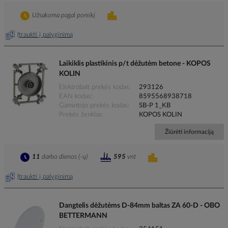
Užsakoma pagal poreikį
Įtraukti į palyginimą
Laikiklis plastikinis p/t dėžutėm betone - KOPOS
KOLIN
Elektrobalt prekės kodas
293126
EAN kodas
8595568938718
Gamintojo prekės kodas
SB-P 1_KB
Prekės ženklas
KOPOS KOLIN
Žiūrėti informaciją
11
darbo dienos (-ų)
595
vnt
Įtraukti į palyginimą
Dangtelis dėžutėms D-84mm baltas ZA 60-D - OBO
BETTERMANN