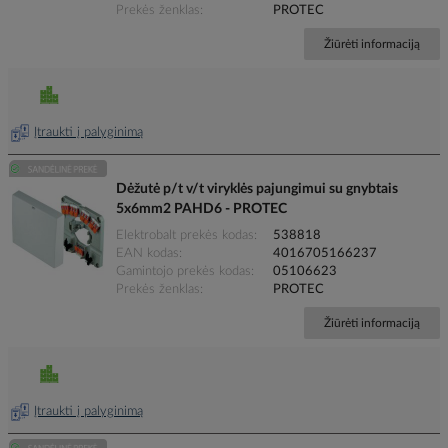
Prekės ženklas
PROTEC
Žiūrėti informaciją
Įtraukti į palyginimą
Dėžutė p/t v/t viryklės pajungimui su gnybtais
5x6mm2 PAHD6 - PROTEC
Elektrobalt prekės kodas
538818
EAN kodas
4016705166237
Gamintojo prekės kodas
05106623
Prekės ženklas
PROTEC
Žiūrėti informaciją
Įtraukti į palyginimą