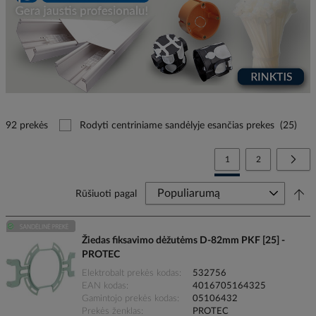
92 prekės
Rodyti centriniame sandėlyje esančias prekes
(25)
Page
You're currently reading
Page
Page
Tolia
1
2
Rūšiuoti pagal
Žiedas fiksavimo dėžutėms D-82mm PKF [25] -
PROTEC
Elektrobalt prekės kodas
532756
EAN kodas
4016705164325
Gamintojo prekės kodas
05106432
Prekės ženklas
PROTEC