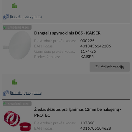
Įtraukti į palyginimą
Dangtelis spyruoklinis D85 - KAISER
Elektrobalt prekės kodas
000225
EAN kodas
4013456142206
Gamintojo prekės kodas
1174-25
Prekės ženklas
KAISER
Žiūrėti informaciją
Įtraukti į palyginimą
Žiedas dėžutės prailginimas 12mm be halogenų -
PROTEC
Elektrobalt prekės kodas
107868
EAN kodas
4016705104628