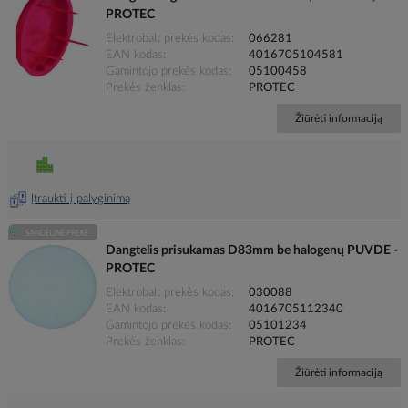
PROTEC
Elektrobalt prekės kodas
066281
EAN kodas
4016705104581
Gamintojo prekės kodas
05100458
Prekės ženklas
PROTEC
Žiūrėti informaciją
Įtraukti į palyginimą
Dangtelis prisukamas D83mm be halogenų PUVDE -
PROTEC
Elektrobalt prekės kodas
030088
EAN kodas
4016705112340
Gamintojo prekės kodas
05101234
Prekės ženklas
PROTEC
Žiūrėti informaciją