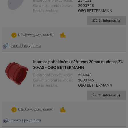
Elektrobalt prekės kodas
254151
Gamintojo prekės kodas
2003748
Prekės ženklas
OBO BETTERMANN
Žiūrėti informaciją
Užsakoma pagal poreikį
Įtraukti į palyginimą
Intarpas potinkinėms dėžutėms 20mm raudonas ZU
20-AS - OBO BETTERMANN
Elektrobalt prekės kodas
254043
Gamintojo prekės kodas
2003746
Prekės ženklas
OBO BETTERMANN
Žiūrėti informaciją
Užsakoma pagal poreikį
Įtraukti į palyginimą