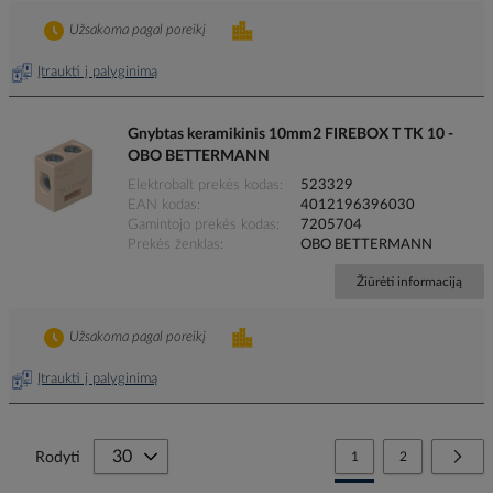
Užsakoma pagal poreikį
Įtraukti į palyginimą
Gnybtas keramikinis 10mm2 FIREBOX T TK 10 -
OBO BETTERMANN
Elektrobalt prekės kodas
523329
EAN kodas
4012196396030
Gamintojo prekės kodas
7205704
Prekės ženklas
OBO BETTERMANN
Žiūrėti informaciją
Užsakoma pagal poreikį
Įtraukti į palyginimą
Page
You're currently reading
Page
Page
Tolia
Rodyti
1
2