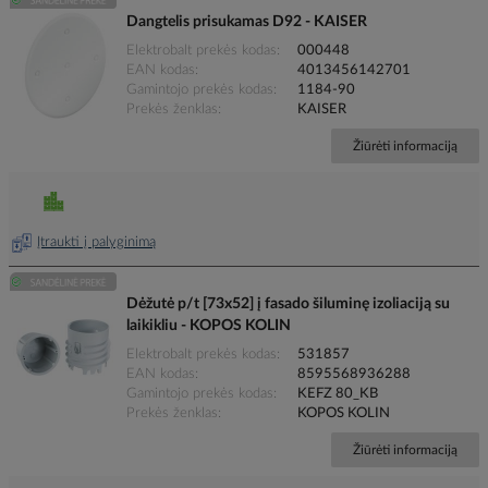
Dangtelis prisukamas D92 - KAISER
Elektrobalt prekės kodas
000448
EAN kodas
4013456142701
Gamintojo prekės kodas
1184-90
Prekės ženklas
KAISER
Žiūrėti informaciją
Įtraukti į palyginimą
Dėžutė p/t [73x52] į fasado šiluminę izoliaciją su
laikikliu - KOPOS KOLIN
Elektrobalt prekės kodas
531857
EAN kodas
8595568936288
Gamintojo prekės kodas
KEFZ 80_KB
Prekės ženklas
KOPOS KOLIN
Žiūrėti informaciją