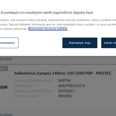
Rūšiuoti pagal
t.lt puslapyje yra naudojami penki pagrindiniai slapukų tipai
Indikatorius bekontaktis su vibracija ir LED lempute 1
pukus, kad svetainė veiktų tinkamai, suasmenintų turinį bei skelbimus, teiktų socialinės me
 srautą. Taip pat dalijamės informacija apie tai, kaip naudojatės mūsų svetaine, su savo sociali
Elektrobalt prekės kodas
090631
r analizės partneriais.
Elektrobalt privatumo politika
EAN kodas
4016705134694
Gamintojo prekės kodas
05103469
Prekės ženklas
PROTEC
nustatymai
Atsisakyti visų
Leisti v
palyginimą
Indikatorius įtampos 140mm 120-250V PSP - PROTEC
Elektrobalt prekės kodas
043794
EAN kodas
4016705116171
Gamintojo prekės kodas
05101617
Prekės ženklas
PROTEC
palyginimą