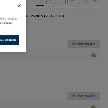
1
2
3
4
5
10-1000V CATIII IP40 PSPKLV12 - PROTEC
dijos funkcijas
nės medijos,
isus slapukus
Žiūrėti informaciją
Žiūrėti informaciją