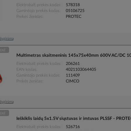
Elektrobalt prekės kodas
578318
Gamintojo prekės kodas
05106725
Prekės ženklas
PROTEC
palyginimą
Multimetras skaitmeninis 145x75x40mm 600V AC/DC 1
Elektrobalt prekės kodas
206261
EAN kodas
4021103064405
Gamintojo prekės kodas
111409
Prekės ženklas
CIMCO
palyginimą
Ieškiklis laidų 5x1.5V siųstuvas ir imtuvas PLSSF - PROT
Elektrobalt prekės kodas
526716