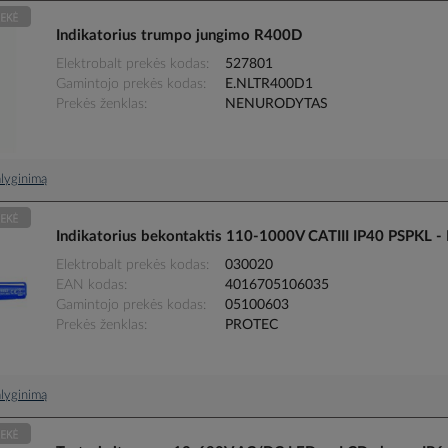
Indikatorius trumpo jungimo R400D
Elektrobalt prekės kodas
527801
Gamintojo prekės kodas
E.NLTR400D1
Prekės ženklas
NENURODYTAS
palyginimą
Indikatorius bekontaktis 110-1000V CATIII IP40 PSPKL 
Elektrobalt prekės kodas
030020
EAN kodas
4016705106035
Gamintojo prekės kodas
05100603
Prekės ženklas
PROTEC
palyginimą