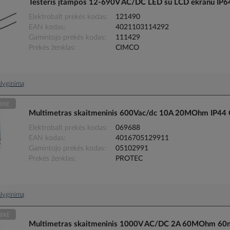
Testeris įtampos 12-690V AC/DC LED su LCD ekranu IP64
Elektrobalt prekės kodas
121490
EAN kodas
4021103114292
Gamintojo prekės kodas
111429
Prekės ženklas
CIMCO
palyginimą
Multimetras skaitmeninis 600Vac/dc 10A 20MOhm IP4
Elektrobalt prekės kodas
069688
EAN kodas
4016705129911
Gamintojo prekės kodas
05102991
Prekės ženklas
PROTEC
palyginimą
Multimetras skaitmeninis 1000V AC/DC 2A 60MOhm 6