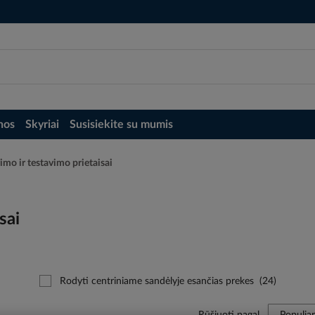
nos
Skyriai
Susisiekite su mumis
mo ir testavimo prietaisai
sai
Rodyti centriniame sandėlyje esančias prekes
(24)