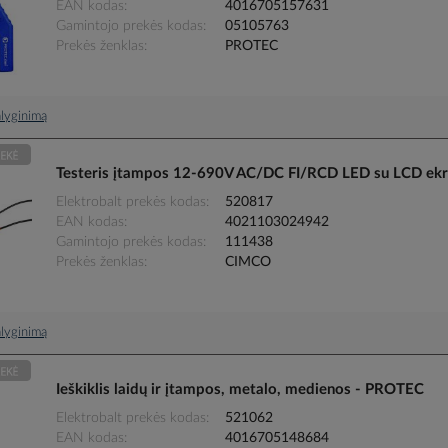
EAN kodas
4016705157631
Gamintojo prekės kodas
05105763
Prekės ženklas
PROTEC
palyginimą
Testeris įtampos 12-690V AC/DC FI/RCD LED su LCD ekr
Elektrobalt prekės kodas
520817
EAN kodas
4021103024942
Gamintojo prekės kodas
111438
Prekės ženklas
CIMCO
palyginimą
Ieškiklis laidų ir įtampos, metalo, medienos - PROTEC
Elektrobalt prekės kodas
521062
EAN kodas
4016705148684