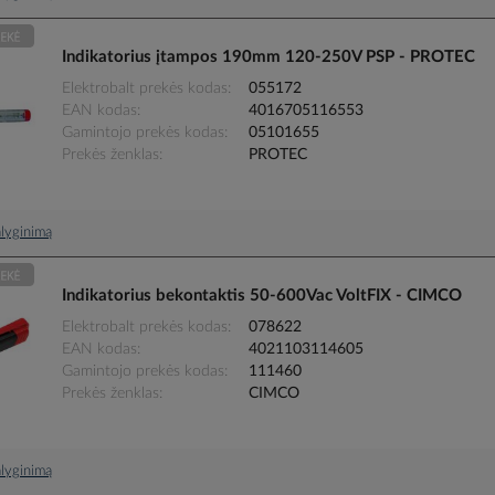
Indikatorius įtampos 190mm 120-250V PSP - PROTEC
Elektrobalt prekės kodas
055172
EAN kodas
4016705116553
Gamintojo prekės kodas
05101655
Prekės ženklas
PROTEC
palyginimą
Indikatorius bekontaktis 50-600Vac VoltFIX - CIMCO
Elektrobalt prekės kodas
078622
EAN kodas
4021103114605
Gamintojo prekės kodas
111460
Prekės ženklas
CIMCO
palyginimą