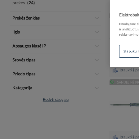
prekes
24
Elektrobal
Prekės ženklas
Naudojame sla
ir analizuotų
Ilgis
reklamavimo i
Apsaugos klasė IP
Slapukų 
Srovės tipas
Įtraukti į 
Priedo tipas
Kategorija
Rodyti daugiau
Įtraukti į 