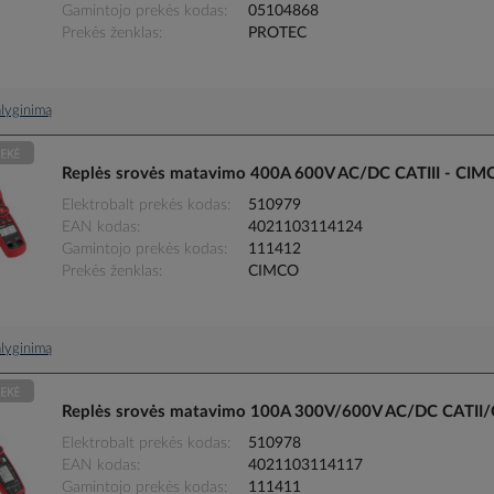
Gamintojo prekės kodas
05104868
Prekės ženklas
PROTEC
palyginimą
Replės srovės matavimo 400A 600V AC/DC CATIII - CIM
Elektrobalt prekės kodas
510979
EAN kodas
4021103114124
Gamintojo prekės kodas
111412
Prekės ženklas
CIMCO
palyginimą
Replės srovės matavimo 100A 300V/600V AC/DC CATII/
Elektrobalt prekės kodas
510978
EAN kodas
4021103114117
Gamintojo prekės kodas
111411