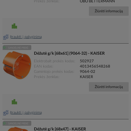
Prekės ženklas
OBO BETTERMANN
Žiūrėti informaciją
Įtraukti į palyginimą
Dėžutė g/k [68x61] (9064-32) - KAISER
Elektrobalt prekės kodas
502927
EAN kodas
4013456548268
Gamintojo prekės kodas
9064-02
Prekės ženklas
KAISER
Žiūrėti informaciją
Įtraukti į palyginimą
Dėžutė g/k [68x47] - KAISER