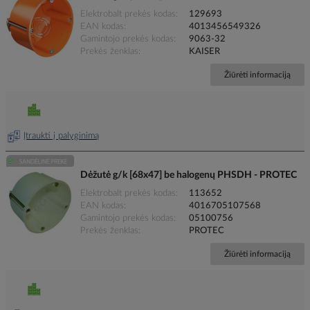
Elektrobalt prekės kodas
129693
EAN kodas
4013456549326
Gamintojo prekės kodas
9063-32
Prekės ženklas
KAISER
Žiūrėti informaciją
Įtraukti į palyginimą
Dėžutė g/k [68x47] be halogenų PHSDH - PROTEC
Elektrobalt prekės kodas
113652
EAN kodas
4016705107568
Gamintojo prekės kodas
05100756
Prekės ženklas
PROTEC
Žiūrėti informaciją