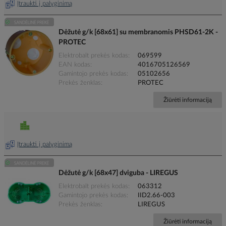
Įtraukti į palyginimą
Dėžutė g/k [68x61] su membranomis PHSD61-2K -
PROTEC
Elektrobalt prekės kodas
069599
EAN kodas
4016705126569
Gamintojo prekės kodas
05102656
Prekės ženklas
PROTEC
Žiūrėti informaciją
Įtraukti į palyginimą
Dėžutė g/k [68x47] dviguba - LIREGUS
Elektrobalt prekės kodas
063312
Gamintojo prekės kodas
IID2.66-003
Prekės ženklas
LIREGUS
Žiūrėti informaciją