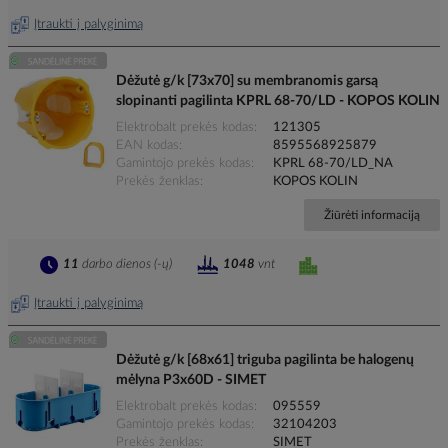
Įtraukti į palyginimą
Dėžutė g/k [73x70] su membranomis garsą
slopinanti pagilinta KPRL 68-70/LD - KOPOS KOLIN
Elektrobalt prekės kodas
121305
EAN kodas
8595568925879
Gamintojo prekės kodas
KPRL 68-70/LD_NA
Prekės ženklas
KOPOS KOLIN
Žiūrėti informaciją
11
darbo dienos (-ų)
1048
vnt
Įtraukti į palyginimą
Dėžutė g/k [68x61] triguba pagilinta be halogenų
mėlyna P3x60D - SIMET
Elektrobalt prekės kodas
095559
Gamintojo prekės kodas
32104203
Prekės ženklas
SIMET