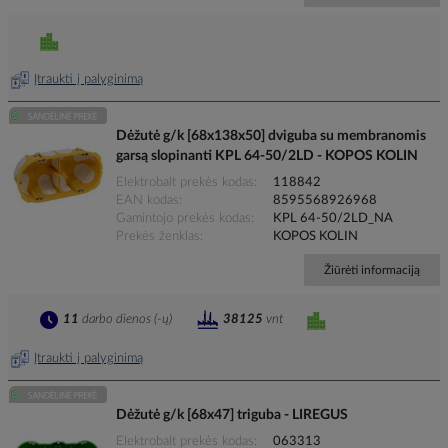
Įtraukti į palyginimą
Dėžutė g/k [68x138x50] dviguba su membranomis
garsą slopinanti KPL 64-50/2LD - KOPOS KOLIN
Elektrobalt prekės kodas
118842
EAN kodas
8595568926968
Gamintojo prekės kodas
KPL 64-50/2LD_NA
Prekės ženklas
KOPOS KOLIN
Žiūrėti informaciją
11
darbo dienos (-ų)
38125
vnt
Įtraukti į palyginimą
Dėžutė g/k [68x47] triguba - LIREGUS
Elektrobalt prekės kodas
063313