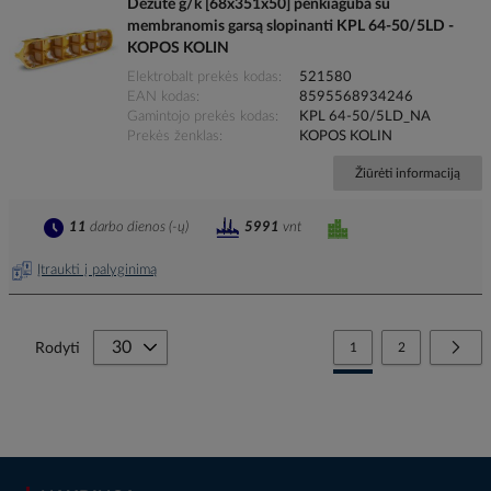
Dėžutė g/k [68x351x50] penkiaguba su
membranomis garsą slopinanti KPL 64-50/5LD -
KOPOS KOLIN
Elektrobalt prekės kodas
521580
EAN kodas
8595568934246
Gamintojo prekės kodas
KPL 64-50/5LD_NA
Prekės ženklas
KOPOS KOLIN
Žiūrėti informaciją
11
darbo dienos (-ų)
5991
vnt
Įtraukti į palyginimą
Page
You're currently reading
Page
Page
Tolia
Rodyti
1
2