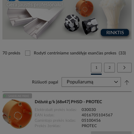
70 prekės
Rodyti centriniame sandėlyje esančias prekes
(33)
Page
You're currently reading
Page
Page
Tolia
1
2
Rūšiuoti pagal
Dėžutė g/k [68x47] PHSD - PROTEC
Elektrobalt prekės kodas
030030
EAN kodas
4016705104567
Gamintojo prekės kodas
05100456
Prekės ženklas
PROTEC