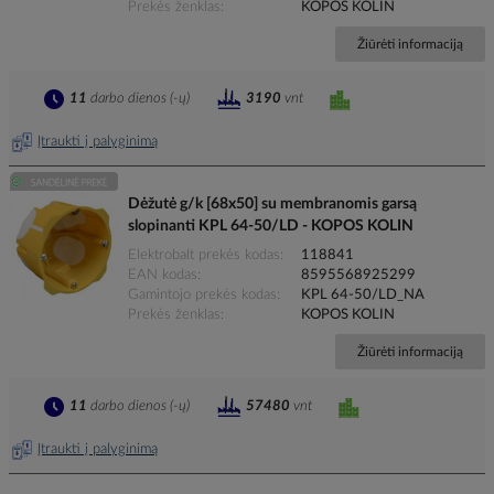
Prekės ženklas
KOPOS KOLIN
Žiūrėti informaciją
11
darbo dienos (-ų)
3190
vnt
Įtraukti į palyginimą
Dėžutė g/k [68x50] su membranomis garsą
slopinanti KPL 64-50/LD - KOPOS KOLIN
Elektrobalt prekės kodas
118841
EAN kodas
8595568925299
Gamintojo prekės kodas
KPL 64-50/LD_NA
Prekės ženklas
KOPOS KOLIN
Žiūrėti informaciją
11
darbo dienos (-ų)
57480
vnt
Įtraukti į palyginimą