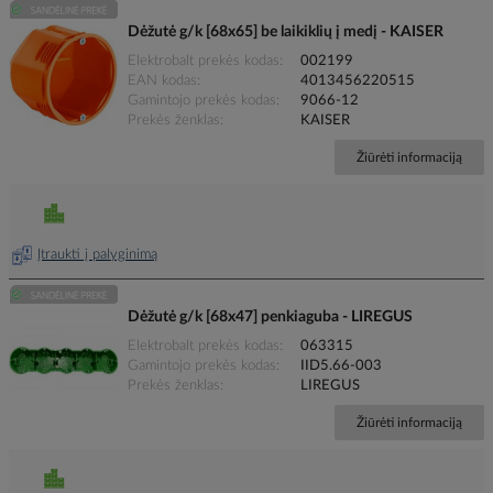
Dėžutė g/k [68x65] be laikiklių į medį - KAISER
Elektrobalt prekės kodas
002199
EAN kodas
4013456220515
Gamintojo prekės kodas
9066-12
Prekės ženklas
KAISER
Žiūrėti informaciją
Įtraukti į palyginimą
Dėžutė g/k [68x47] penkiaguba - LIREGUS
Elektrobalt prekės kodas
063315
Gamintojo prekės kodas
IID5.66-003
Prekės ženklas
LIREGUS
Žiūrėti informaciją