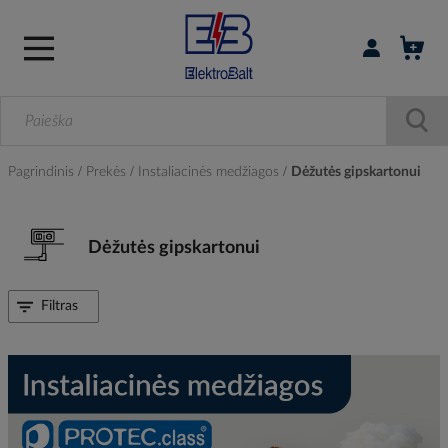
Prisijungti / r
Pagrindinis
Prekės
Instaliacinės medžiagos
Dėžutės gipskartonui
Dėžutės gipskartonui
Filtras