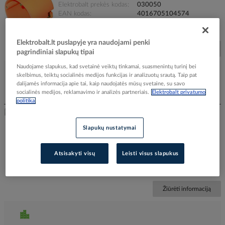
Elektrobalt prekės kodas
030050
EAN kodas
4016705104574
Gamintojo prekės kodas
05100457
Prekės ženklas
PROTEC
Elektrobalt.lt puslapyje yra naudojami penki
Žiūrėti informaciją
pagrindiniai slapukų tipai
Naudojame slapukus, kad svetainė veiktų tinkamai, suasmenintų turinį bei
skelbimus, teiktų socialinės medijos funkcijas ir analizuotų srautą. Taip pat
dalijamės informacija apie tai, kaip naudojatės mūsų svetaine, su savo
socialinės medijos, reklamavimo ir analizės partneriais.
Elektrobalt privatumo
Įtraukti į palyginimą
politika
Dėžutė g/k [68x47] WIN HG 47 - OBO
Slapukų nustatymai
BETTERMANN
Elektrobalt prekės kodas
526503
Atsisakyti visų
Leisti visus slapukus
EAN kodas
4012196687077
Gamintojo prekės kodas
2003802
Prekės ženklas
OBO BETTERMANN
Žiūrėti informaciją