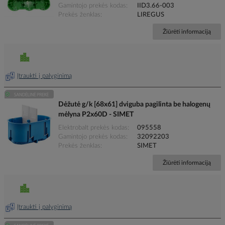
Gamintojo prekės kodas
IID3.66-003
Prekės ženklas
LIREGUS
Žiūrėti informaciją
Įtraukti į palyginimą
Dėžutė g/k [68x61] dviguba pagilinta be halogenų
mėlyna P2x60D - SIMET
Elektrobalt prekės kodas
095558
Gamintojo prekės kodas
32092203
Prekės ženklas
SIMET
Žiūrėti informaciją
Įtraukti į palyginimą