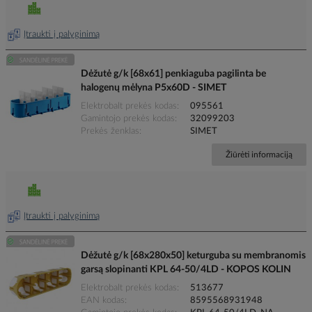
Įtraukti į palyginimą
Dėžutė g/k [68x61] penkiaguba pagilinta be
halogenų mėlyna P5x60D - SIMET
Elektrobalt prekės kodas
095561
Gamintojo prekės kodas
32099203
Prekės ženklas
SIMET
Žiūrėti informaciją
Įtraukti į palyginimą
Dėžutė g/k [68x280x50] keturguba su membranomis
garsą slopinanti KPL 64-50/4LD - KOPOS KOLIN
Elektrobalt prekės kodas
513677
EAN kodas
8595568931948