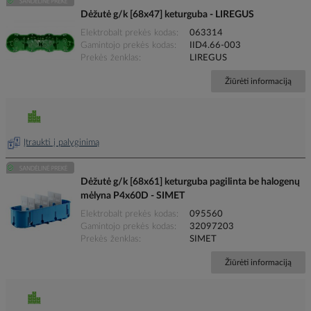
Dėžutė g/k [68x47] keturguba - LIREGUS
Elektrobalt prekės kodas
063314
Gamintojo prekės kodas
IID4.66-003
Prekės ženklas
LIREGUS
Žiūrėti informaciją
Įtraukti į palyginimą
Dėžutė g/k [68x61] keturguba pagilinta be halogenų
mėlyna P4x60D - SIMET
Elektrobalt prekės kodas
095560
Gamintojo prekės kodas
32097203
Prekės ženklas
SIMET
Žiūrėti informaciją