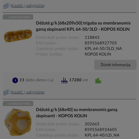
Įtraukti į palyginimą
Dėžutė g/k [68x209x50] triguba su membranomis
garsą slopinanti KPL 64-50/3LD - KOPOS KOLIN
Elektrobalt prekės kodas
118843
EAN kodas
8595568927705
Gamintojo prekės kodas
KPL 64-50/3LD_NA
Prekės ženklas
KOPOS KOLIN
Žiūrėti informaciją
11
darbo dienos (-ų)
17280
vnt
Įtraukti į palyginimą
Dėžutė g/k [68x40] su membranomis garsą
slopinanti - KOPOS KOLIN
Elektrobalt prekės kodas
202665
EAN kodas
8595568924605
Gamintojo prekės kodas
KPL 64-40/LD_NA