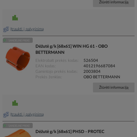
Žiūrėti informaciją
Įtraukti į palyginimą
Dėžutė g/k [68x61] WIN HG 61 - OBO
BETTERMANN
Elektrobalt prekės kodas
526504
EAN kodas
4012196687084
Gamintojo prekės kodas
2003804
Prekės ženklas
OBO BETTERMANN
Žiūrėti informaciją
Įtraukti į palyginimą
Dėžutė g/k [68x61] PHSD - PROTEC