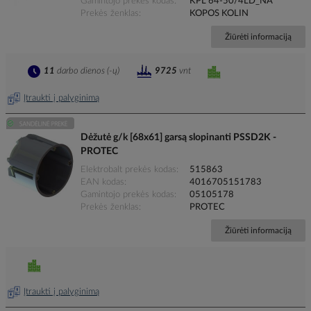
Gamintojo prekės kodas
KPL 64-50/4LD_NA
Prekės ženklas
KOPOS KOLIN
Žiūrėti informaciją
11
darbo dienos (-ų)
9725
vnt
Įtraukti į palyginimą
Dėžutė g/k [68x61] garsą slopinanti PSSD2K -
PROTEC
Elektrobalt prekės kodas
515863
EAN kodas
4016705151783
Gamintojo prekės kodas
05105178
Prekės ženklas
PROTEC
Žiūrėti informaciją
Įtraukti į palyginimą