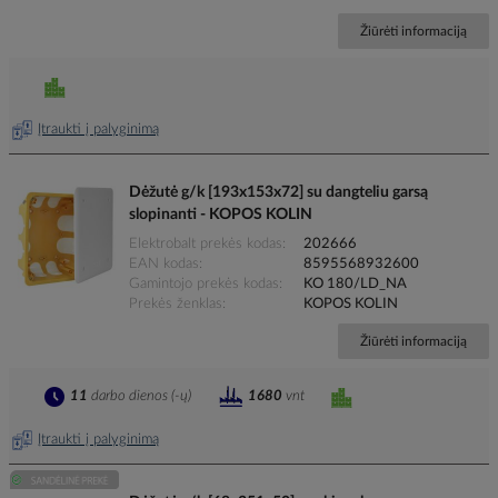
Žiūrėti informaciją
Įtraukti į palyginimą
Dėžutė g/k [193x153x72] su dangteliu garsą
slopinanti - KOPOS KOLIN
Elektrobalt prekės kodas
202666
EAN kodas
8595568932600
Gamintojo prekės kodas
KO 180/LD_NA
Prekės ženklas
KOPOS KOLIN
Žiūrėti informaciją
11
darbo dienos (-ų)
1680
vnt
Įtraukti į palyginimą