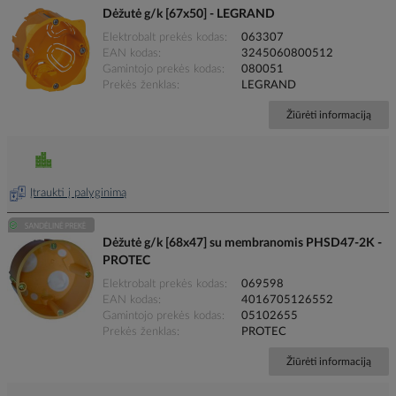
Dėžutė g/k [67x50] - LEGRAND
Elektrobalt prekės kodas
063307
EAN kodas
3245060800512
Gamintojo prekės kodas
080051
Prekės ženklas
LEGRAND
Žiūrėti informaciją
Įtraukti į palyginimą
Dėžutė g/k [68x47] su membranomis PHSD47-2K -
PROTEC
Elektrobalt prekės kodas
069598
EAN kodas
4016705126552
Gamintojo prekės kodas
05102655
Prekės ženklas
PROTEC
Žiūrėti informaciją