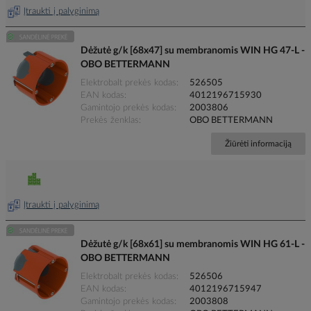
Įtraukti į palyginimą
Dėžutė g/k [68x47] su membranomis WIN HG 47-L -
OBO BETTERMANN
Elektrobalt prekės kodas
526505
EAN kodas
4012196715930
Gamintojo prekės kodas
2003806
Prekės ženklas
OBO BETTERMANN
Žiūrėti informaciją
Įtraukti į palyginimą
Dėžutė g/k [68x61] su membranomis WIN HG 61-L -
OBO BETTERMANN
Elektrobalt prekės kodas
526506
EAN kodas
4012196715947
Gamintojo prekės kodas
2003808