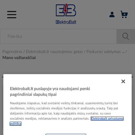
Prisijungti / r
Pagrindinis
Elektrobalt.lt naudojimosi gidas
Paskyros valdymas ⌵
Mano važtaraščiai
Elektrobalt.lt puslapyje yra naudojami penki
pagrindiniai slapukų tipai
Mano važtaraščiai
Naudojame slapukus, kad svetainė veiktų tinkamai, suasmenintų turinį bei
skelbimus, teiktų socialinės medijos funkcijas ir analizuotų srautą. Taip pat
dalijamės informacija apie tai, kaip naudojatės mūsų svetaine, su savo
socialinės medijos, reklamavimo ir analizės partneriais.
Elektrobalt privatumo
politika