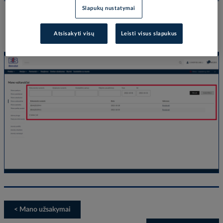
Slapukų nustatymai
1. Mano važtaraščiai
Atsisakyti visų
Leisti visus slapukus
Galite filtruoti ir matyti važtaraščius, atsisiųsti pdf formatu.
< Mano užsakymai