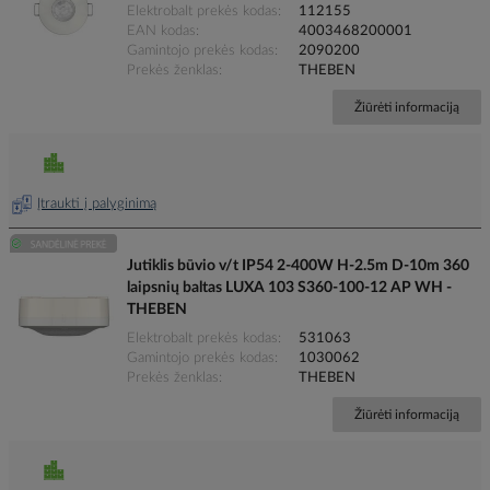
Elektrobalt prekės kodas
112155
EAN kodas
4003468200001
Gamintojo prekės kodas
2090200
Prekės ženklas
THEBEN
Žiūrėti informaciją
Įtraukti į palyginimą
Jutiklis būvio v/t IP54 2-400W H-2.5m D-10m 360
laipsnių baltas LUXA 103 S360-100-12 AP WH -
THEBEN
Elektrobalt prekės kodas
531063
Gamintojo prekės kodas
1030062
Prekės ženklas
THEBEN
Žiūrėti informaciją