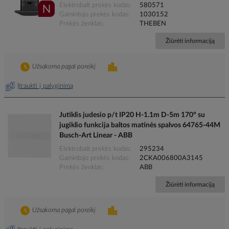
Elektrobalt prekės kodas
580571
Gamintojo prekės kodas
1030152
Prekės ženklas
THEBEN
Žiūrėti informaciją
Užsakoma pagal poreikį
Įtraukti į palyginimą
Jutiklis judesio p/t IP20 H-1.1m D-5m 170° su
jugiklio funkcija baltos matinės spalvos 64765-44M
Busch-Art Linear - ABB
Elektrobalt prekės kodas
295234
Gamintojo prekės kodas
2CKA006800A3145
Prekės ženklas
ABB
Žiūrėti informaciją
Užsakoma pagal poreikį