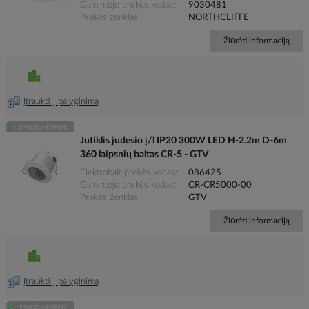
Gamintojo prekės kodas
9030481
Prekės ženklas
NORTHCLIFFE
Žiūrėti informaciją
Įtraukti į palyginimą
Jutiklis judesio į/l IP20 300W LED H-2.2m D-6m
360 laipsnių baltas CR-5 - GTV
Elektrobalt prekės kodas
086425
Gamintojo prekės kodas
CR-CR5000-00
Prekės ženklas
GTV
Žiūrėti informaciją
Įtraukti į palyginimą