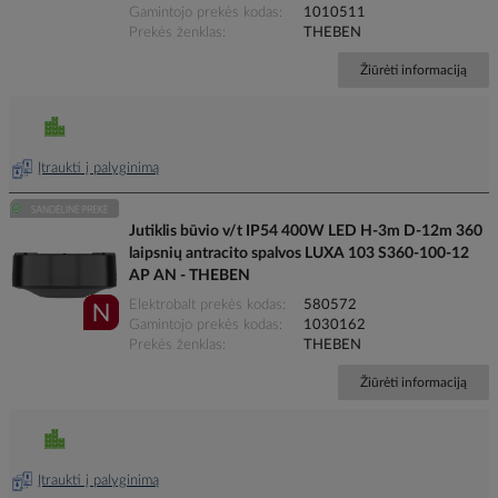
Gamintojo prekės kodas
1010511
Prekės ženklas
THEBEN
Žiūrėti informaciją
Įtraukti į palyginimą
Jutiklis būvio v/t IP54 400W LED H-3m D-12m 360
laipsnių antracito spalvos LUXA 103 S360-100-12
AP AN - THEBEN
Elektrobalt prekės kodas
580572
Gamintojo prekės kodas
1030162
Prekės ženklas
THEBEN
Žiūrėti informaciją
Įtraukti į palyginimą