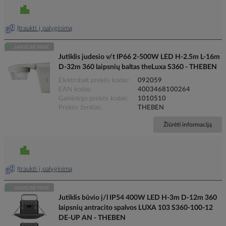
Įtraukti į palyginimą
Jutiklis judesio v/t IP66 2-500W LED H-2.5m L-16m
D-32m 360 laipsnių baltas theLuxa S360 - THEBEN
Elektrobalt prekės kodas
092059
EAN kodas
4003468100264
Gamintojo prekės kodas
1010510
Prekės ženklas
THEBEN
Žiūrėti informaciją
Įtraukti į palyginimą
Jutiklis būvio į/l IP54 400W LED H-3m D-12m 360
laipsnių antracito spalvos LUXA 103 S360-100-12
DE-UP AN - THEBEN