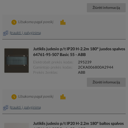
Žiūrėti informaciją
Užsakoma pagal poreikį
Įtraukti į palyginimą
Jutiklis judesio p/t IP20 H-2.2m 180° juodos spalvos
64761-95-507 Basic 55 - ABB
Elektrobalt prekės kodas
295239
Gamintojo prekės kodas
2CKA006800A2944
Prekės ženklas
ABB
Žiūrėti informaciją
Užsakoma pagal poreikį
Įtraukti į palyginimą
Jutiklis judesio p/t IP20 H-2.2m 180° baltos spalvos