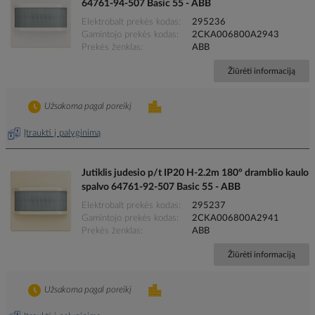
64761-94-507 Basic 55 - ABB
Elektrobalt prekės kodas
295236
Gamintojo prekės kodas
2CKA006800A2943
Prekės ženklas
ABB
Žiūrėti informaciją
Užsakoma pagal poreikį
Įtraukti į palyginimą
Jutiklis judesio p/t IP20 H-2.2m 180° dramblio kaulo
spalvo 64761-92-507 Basic 55 - ABB
Elektrobalt prekės kodas
295237
Gamintojo prekės kodas
2CKA006800A2941
Prekės ženklas
ABB
Žiūrėti informaciją
Užsakoma pagal poreikį