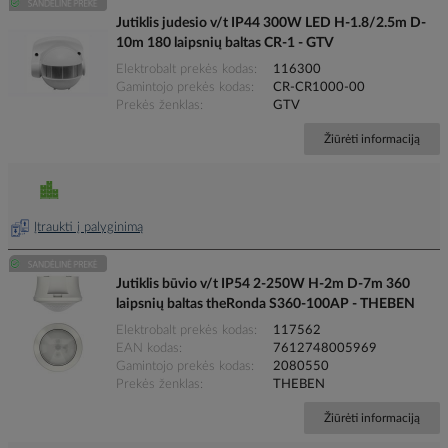
Jutiklis judesio v/t IP44 300W LED H-1.8/2.5m D-
10m 180 laipsnių baltas CR-1 - GTV
Elektrobalt prekės kodas
116300
Gamintojo prekės kodas
CR-CR1000-00
Prekės ženklas
GTV
Žiūrėti informaciją
Įtraukti į palyginimą
Jutiklis būvio v/t IP54 2-250W H-2m D-7m 360
laipsnių baltas theRonda S360-100AP - THEBEN
Elektrobalt prekės kodas
117562
EAN kodas
7612748005969
Gamintojo prekės kodas
2080550
Prekės ženklas
THEBEN
Žiūrėti informaciją