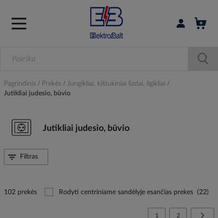
Prisijungti / r
Pagrindinis
Prekės
Jungikliai, kištukiniai lizdai, ilgikliai
Jutikliai judesio, būvio
Jutikliai judesio, būvio
Filtras
102 prekės
Rodyti centriniame sandėlyje esančias prekes
(22)
Page
You're currently reading
Page
Page
Tolia
1
2