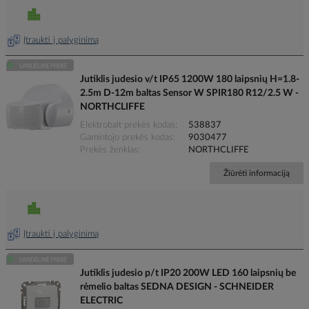
Įtraukti į palyginimą
Jutiklis judesio v/t IP65 1200W 180 laipsnių H=1.8-
2.5m D-12m baltas Sensor W SPIR180 R12/2.5 W -
NORTHCLIFFE
Elektrobalt prekės kodas
538837
Gamintojo prekės kodas
9030477
Prekės ženklas
NORTHCLIFFE
Žiūrėti informaciją
Įtraukti į palyginimą
Jutiklis judesio p/t IP20 200W LED 160 laipsnių be
rėmelio baltas SEDNA DESIGN - SCHNEIDER
ELECTRIC