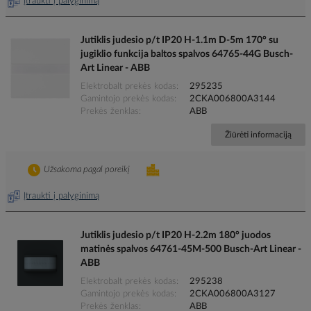
Įtraukti į palyginimą
Jutiklis judesio p/t IP20 H-1.1m D-5m 170° su
jugiklio funkcija baltos spalvos 64765-44G Busch-
Art Linear - ABB
Elektrobalt prekės kodas
295235
Gamintojo prekės kodas
2CKA006800A3144
Prekės ženklas
ABB
Žiūrėti informaciją
Užsakoma pagal poreikį
Įtraukti į palyginimą
Jutiklis judesio p/t IP20 H-2.2m 180° juodos
matinės spalvos 64761-45M-500 Busch-Art Linear -
ABB
Elektrobalt prekės kodas
295238
Gamintojo prekės kodas
2CKA006800A3127
Prekės ženklas
ABB