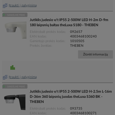
Įtraukti į palyginimą
Jutiklis judesio v/t IP55 2-500W LED H-2m D-9m
180 laipsnių baltas theLuxa S180 - THEBEN
Elektrobalt prekės kodas
092657
EAN kodas
4003468100240
Gamintojo prekės kodas
1010505
Prekės ženklas
THEBEN
Žiūrėti informaciją
Įtraukti į palyginimą
Jutiklis judesio v/t IP55 2-500W LED H-2.5m L-16m
D-36m 360 laipsnių juodas theLuxa S360 BK -
THEBEN
Elektrobalt prekės kodas
093735
EAN kodas
4003468100271