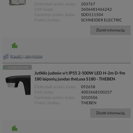
Elektrobalt prekės kodas
203767
EAN kodas
3606481466242
Gamintojo prekės kodas
SDD111504
Prekės ženklas
SCHNEIDER ELECTRIC
Žiūrėti informaciją
Įtraukti į palyginimą
Jutiklis judesio v/t IP55 2-500W LED H-2m D-9m
180 laipsnių juodas theLuxa S180 - THEBEN
Elektrobalt prekės kodas
092658
EAN kodas
4003468100257
Gamintojo prekės kodas
1010506
Prekės ženklas
THEBEN
Žiūrėti informaciją