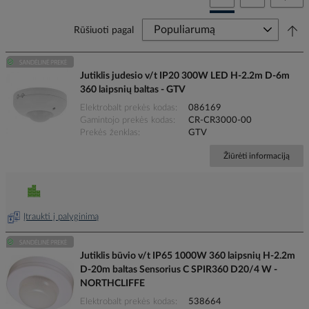
Rūšiuoti pagal
Jutiklis judesio v/t IP20 300W LED H-2.2m D-6m
360 laipsnių baltas - GTV
Elektrobalt prekės kodas
086169
Gamintojo prekės kodas
CR-CR3000-00
Prekės ženklas
GTV
Žiūrėti informaciją
Įtraukti į palyginimą
Jutiklis būvio v/t IP65 1000W 360 laipsnių H-2.2m
D-20m baltas Sensorius C SPIR360 D20/4 W -
NORTHCLIFFE
Elektrobalt prekės kodas
538664