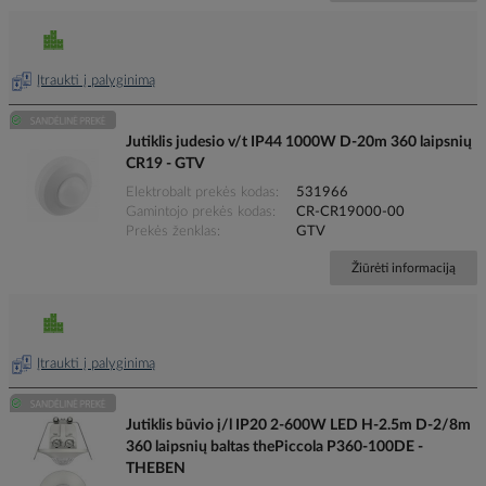
Įtraukti į palyginimą
Jutiklis judesio v/t IP44 1000W D-20m 360 laipsnių
CR19 - GTV
Elektrobalt prekės kodas
531966
Gamintojo prekės kodas
CR-CR19000-00
Prekės ženklas
GTV
Žiūrėti informaciją
Įtraukti į palyginimą
Jutiklis būvio į/l IP20 2-600W LED H-2.5m D-2/8m
360 laipsnių baltas thePiccola P360-100DE -
THEBEN