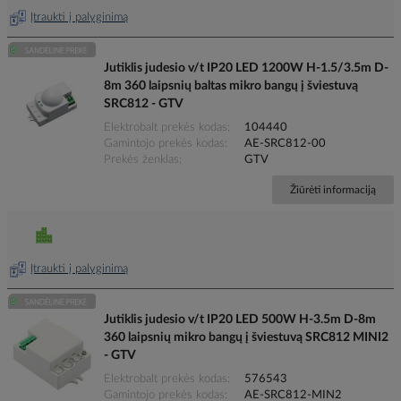
Įtraukti į palyginimą
Jutiklis judesio v/t IP20 LED 1200W H-1.5/3.5m D-
8m 360 laipsnių baltas mikro bangų į šviestuvą
SRC812 - GTV
Elektrobalt prekės kodas
104440
Gamintojo prekės kodas
AE-SRC812-00
Prekės ženklas
GTV
Žiūrėti informaciją
Įtraukti į palyginimą
Jutiklis judesio v/t IP20 LED 500W H-3.5m D-8m
360 laipsnių mikro bangų į šviestuvą SRC812 MINI2
- GTV
Elektrobalt prekės kodas
576543
Gamintojo prekės kodas
AE-SRC812-MIN2