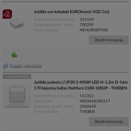
Jutiklis oro kokybės EUROtronic VOC Co2
Elektrobalt prekės kodas
521559
Gamintojo prekės kodas
700209
Prekės ženklas
NENURODYTAS
Žiūrėti informaciją
Įtraukti į palyginimą
Jutiklis judesio į/l IP20 2-450W LED H-1.2m D-16m
170 laipsnių baltas theMura S180-100UP - THEBEN
Elektrobalt prekės kodas
511312
EAN kodas
4003468200117
Gamintojo prekės kodas
2060650
Prekės ženklas
THEBEN
Žiūrėti informaciją