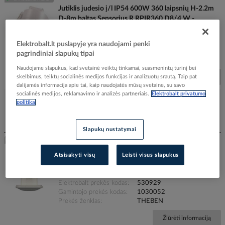
Jutiklis judesio į/l IP54 600W 360 laipsnių H-2.2m
D-8m baltas Sensorius R RPIR360 D8/4 W -
NORTHCLIFFE
Elektrobalt prekės kodas
538840
Elektrobalt.lt puslapyje yra naudojami penki
Gamintojo prekės kodas
9030482
pagrindiniai slapukų tipai
Prekės ženklas
NORTHCLIFFE
Naudojame slapukus, kad svetainė veiktų tinkamai, suasmenintų turinį bei
skelbimus, teiktų socialinės medijos funkcijas ir analizuotų srautą. Taip pat
Žiūrėti informaciją
dalijamės informacija apie tai, kaip naudojatės mūsų svetaine, su savo
socialinės medijos, reklamavimo ir analizės partneriais.
Elektrobalt privatumo
politika
Įtraukti į palyginimą
Slapukų nustatymai
Jutiklis būvio į/l IP54 2-400W LED H-2.5m D-10m
Atsisakyti visų
Leisti visus slapukus
360 laipsnių baltas LUXA 103 S360-100-12 DE-UP
WH - THEBEN
Elektrobalt prekės kodas
530929
Gamintojo prekės kodas
1030052
Prekės ženklas
THEBEN
Žiūrėti informaciją