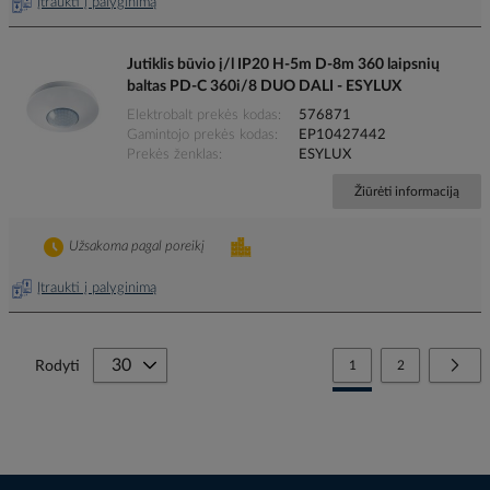
Įtraukti į palyginimą
Jutiklis būvio į/l IP20 H-5m D-8m 360 laipsnių
baltas PD-C 360i/8 DUO DALI - ESYLUX
Elektrobalt prekės kodas
576871
Gamintojo prekės kodas
EP10427442
Prekės ženklas
ESYLUX
Žiūrėti informaciją
Užsakoma pagal poreikį
Įtraukti į palyginimą
Page
You're currently reading
Page
Page
Tolia
Rodyti
1
2