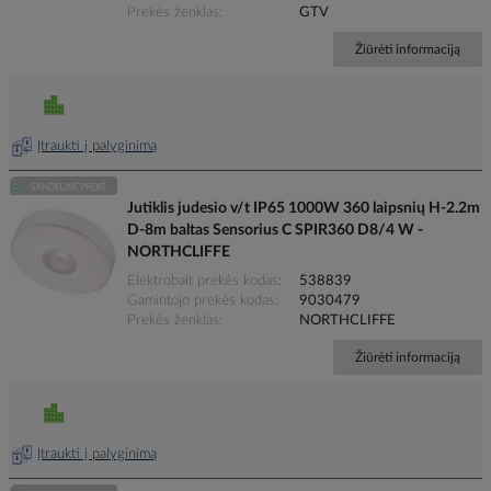
Prekės ženklas
GTV
Žiūrėti informaciją
Įtraukti į palyginimą
Jutiklis judesio v/t IP65 1000W 360 laipsnių H-2.2m
D-8m baltas Sensorius C SPIR360 D8/4 W -
NORTHCLIFFE
Elektrobalt prekės kodas
538839
Gamintojo prekės kodas
9030479
Prekės ženklas
NORTHCLIFFE
Žiūrėti informaciją
Įtraukti į palyginimą