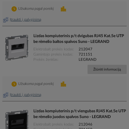
Užsakoma pagal poreikį
Įtraukti į palyginimą
Lizdas kompiuterinis p/t dvigubas RJ45 Kat.5e UTP
be rėmelio baltos spalvos Suno - LEGRAND
Elektrobalt prekės kodas
212047
Gamintojo prekės kodas
721151
Prekės ženklas
LEGRAND
Žiūrėti informaciją
Užsakoma pagal poreikį
Įtraukti į palyginimą
Lizdas kompiuterinis p/t viengubas RJ45 Kat.5e UTP
be rėmelio juodos spalvos Suno - LEGRAND
Elektrobalt prekės kodas
212046