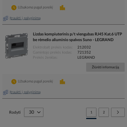
Užsakoma pagal poreikį
Įtraukti į palyginimą
Lizdas kompiuterinis p/t viengubas RJ45 Kat.6 UTP
be rėmelio aliuminio spalvos Suno - LEGRAND
Elektrobalt prekės kodas
212032
Gamintojo prekės kodas
721352
Prekės ženklas
LEGRAND
Žiūrėti informaciją
Užsakoma pagal poreikį
Įtraukti į palyginimą
Page
You're currently reading
Page
Page
Tolia
Rodyti
1
2