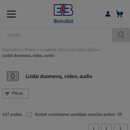
Prisijungti / r
Pagrindinis
Prekės
Jungikliai, kištukiniai lizdai, ilgikliai
Lizdai duomenų, video, audio
Lizdai duomenų, video, audio
Filtras
167 prekės
Rodyti centriniame sandėlyje esančias prekes
(9)
Page
You're currently reading
Page
Page
Tolia
1
2