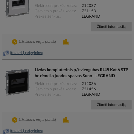
Elektrobalt prekės kodas
212037
Gamintojo prekės kodas
721153
Prekės ženklas
LEGRAND
Žiūrėti informaciją
Užsakoma pagal poreikį
Įtraukti į palyginimą
Lizdas kompiuterinis p/t viengubas RJ45 Kat.6 STP
be rėmelio juodos spalvos Suno - LEGRAND
Elektrobalt prekės kodas
212036
Gamintojo prekės kodas
721456
Prekės ženklas
LEGRAND
Žiūrėti informaciją
Užsakoma pagal poreikį
Įtraukti į palyginimą