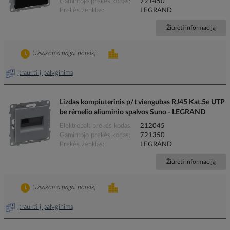
Gamintojo prekės kodas
721450
Prekės ženklas
LEGRAND
Žiūrėti informaciją
Užsakoma pagal poreikį
Įtraukti į palyginimą
Lizdas kompiuterinis p/t viengubas RJ45 Kat.5e UTP
be rėmelio aliuminio spalvos Suno - LEGRAND
Elektrobalt prekės kodas
212045
Gamintojo prekės kodas
721350
Prekės ženklas
LEGRAND
Žiūrėti informaciją
Užsakoma pagal poreikį
Įtraukti į palyginimą