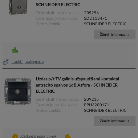
SCHNEIDER ELECTRIC
Elektrobalt prekės kodas
209296
Gamintojo prekės kodas
SDD113471
Prekės ženklas
SCHNEIDER ELECTRIC
Žiūrėti informaciją
Įtraukti į palyginimą
Lizdas p/t TV galinis užspaudžiami kontaktai
antracito spalvos 1dB Asfora - SCHNEIDER
ELECTRIC
Elektrobalt prekės kodas
209215
Gamintojo prekės kodas
EPH3200171
Prekės ženklas
SCHNEIDER ELECTRIC
Žiūrėti informaciją
Užsakoma pagal poreikį