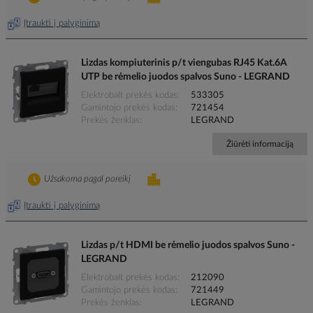
Įtraukti į palyginimą
Lizdas kompiuterinis p/t viengubas RJ45 Kat.6A
UTP be rėmelio juodos spalvos Suno - LEGRAND
Elektrobalt prekės kodas
533305
Gamintojo prekės kodas
721454
Prekės ženklas
LEGRAND
Žiūrėti informaciją
Užsakoma pagal poreikį
Įtraukti į palyginimą
Lizdas p/t HDMI be rėmelio juodos spalvos Suno -
LEGRAND
Elektrobalt prekės kodas
212090
Gamintojo prekės kodas
721449
Prekės ženklas
LEGRAND