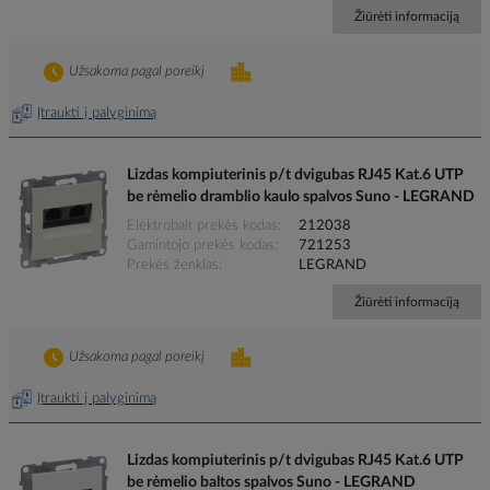
Žiūrėti informaciją
Užsakoma pagal poreikį
Įtraukti į palyginimą
Lizdas kompiuterinis p/t dvigubas RJ45 Kat.6 UTP
be rėmelio dramblio kaulo spalvos Suno - LEGRAND
Elektrobalt prekės kodas
212038
Gamintojo prekės kodas
721253
Prekės ženklas
LEGRAND
Žiūrėti informaciją
Užsakoma pagal poreikį
Įtraukti į palyginimą
Lizdas kompiuterinis p/t dvigubas RJ45 Kat.6 UTP
be rėmelio baltos spalvos Suno - LEGRAND