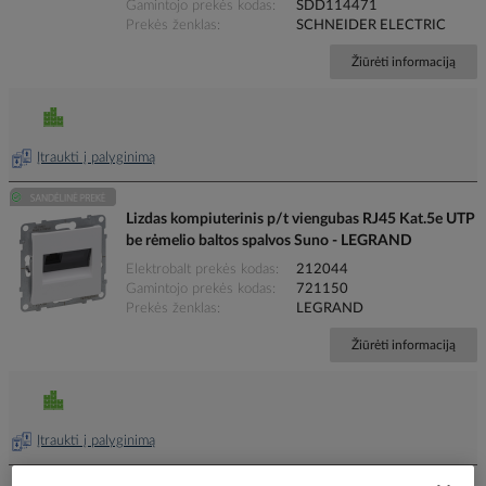
Gamintojo prekės kodas
SDD114471
Prekės ženklas
SCHNEIDER ELECTRIC
Žiūrėti informaciją
Įtraukti į palyginimą
Lizdas kompiuterinis p/t viengubas RJ45 Kat.5e UTP
be rėmelio baltos spalvos Suno - LEGRAND
Elektrobalt prekės kodas
212044
Gamintojo prekės kodas
721150
Prekės ženklas
LEGRAND
Žiūrėti informaciją
Įtraukti į palyginimą