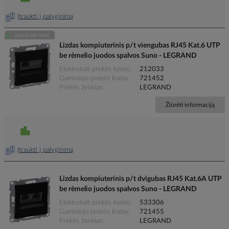
Įtraukti į palyginimą
Lizdas kompiuterinis p/t viengubas RJ45 Kat.6 UTP
be rėmelio juodos spalvos Suno - LEGRAND
Elektrobalt prekės kodas
212033
Gamintojo prekės kodas
721452
Prekės ženklas
LEGRAND
Žiūrėti informaciją
Įtraukti į palyginimą
Lizdas kompiuterinis p/t dvigubas RJ45 Kat.6A UTP
be rėmelio juodos spalvos Suno - LEGRAND
Elektrobalt prekės kodas
533306
Gamintojo prekės kodas
721455
Prekės ženklas
LEGRAND