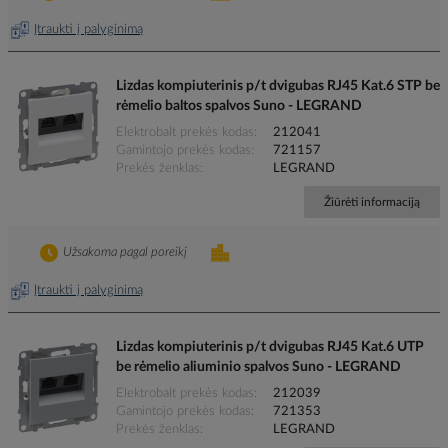
Įtraukti į palyginimą
Lizdas kompiuterinis p/t dvigubas RJ45 Kat.6 STP be
rėmelio baltos spalvos Suno - LEGRAND
Elektrobalt prekės kodas
212041
Gamintojo prekės kodas
721157
Prekės ženklas
LEGRAND
Žiūrėti informaciją
Užsakoma pagal poreikį
Įtraukti į palyginimą
Lizdas kompiuterinis p/t dvigubas RJ45 Kat.6 UTP
be rėmelio aliuminio spalvos Suno - LEGRAND
Elektrobalt prekės kodas
212039
Gamintojo prekės kodas
721353
Prekės ženklas
LEGRAND