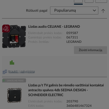
Rūšiuoti pagal
Lizdas audio CELIANE - LEGRAND
Elektrobalt prekės kodas
059587
Gamintojo prekės kodas
067311
Prekės ženklas
LEGRAND
Žiūrėti informaciją
Įtraukti į palyginimą
Lizdas p/t TV galinis be rėmelio varžtiniai kontaktai
antracito spalvos 4db SEDNA DESIGN -
SCHNEIDER ELECTRIC
Elektrobalt prekės kodas
203790
EAN kodas
3606481467324