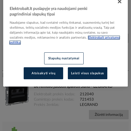
Lizdas kompiuterinis p/t viengubas RJ45 Kat.6 UTP
Elektrobalt.lt puslapyje yra naudojami penki
be rėmelio baltos spalvos Suno - LEGRAND
pagrindiniai slapukų tipai
Elektrobalt prekės kodas
212030
Naudojame slapukus, kad svetainė veiktų tinkamai, suasmenintų turinį bei
Gamintojo prekės kodas
721152
skelbimus, teiktų socialinės medijos funkcijas ir analizuotų srautą. Taip pat
Prekės ženklas
LEGRAND
dalijamės informacija apie tai, kaip naudojatės mūsų svetaine, su savo
socialinės medijos, reklamavimo ir analizės partneriais.
Elektrobalt privatumo
Žiūrėti informaciją
politika
Slapukų nustatymai
Įtraukti į palyginimą
Atsisakyti visų
Leisti visus slapukus
Lizdas kompiuterinis p/t dvigubas RJ45 Kat.6 UTP
be rėmelio juodos spalvos Suno - LEGRAND
Elektrobalt prekės kodas
212040
Gamintojo prekės kodas
721453
Prekės ženklas
LEGRAND
Žiūrėti informaciją