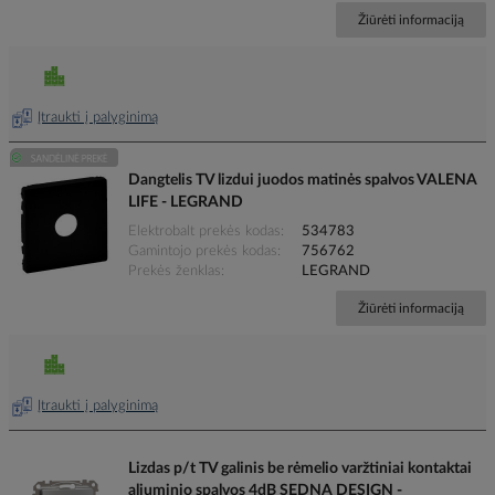
Žiūrėti informaciją
Įtraukti į palyginimą
Dangtelis TV lizdui juodos matinės spalvos VALENA
LIFE - LEGRAND
Elektrobalt prekės kodas
534783
Gamintojo prekės kodas
756762
Prekės ženklas
LEGRAND
Žiūrėti informaciją
Įtraukti į palyginimą
Lizdas p/t TV galinis be rėmelio varžtiniai kontaktai
aliuminio spalvos 4dB SEDNA DESIGN -