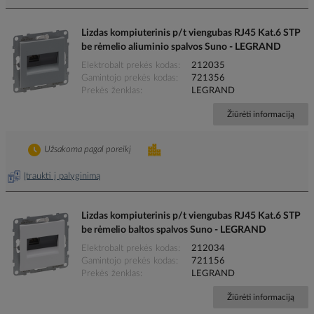
Lizdas kompiuterinis p/t viengubas RJ45 Kat.6 STP
be rėmelio aliuminio spalvos Suno - LEGRAND
Elektrobalt prekės kodas
212035
Gamintojo prekės kodas
721356
Prekės ženklas
LEGRAND
Žiūrėti informaciją
Užsakoma pagal poreikį
Įtraukti į palyginimą
Lizdas kompiuterinis p/t viengubas RJ45 Kat.6 STP
be rėmelio baltos spalvos Suno - LEGRAND
Elektrobalt prekės kodas
212034
Gamintojo prekės kodas
721156
Prekės ženklas
LEGRAND
Žiūrėti informaciją