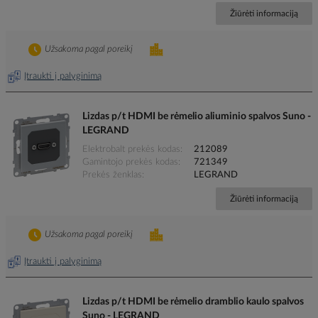
Žiūrėti informaciją
Užsakoma pagal poreikį
Įtraukti į palyginimą
Lizdas p/t HDMI be rėmelio aliuminio spalvos Suno -
LEGRAND
Elektrobalt prekės kodas
212089
Gamintojo prekės kodas
721349
Prekės ženklas
LEGRAND
Žiūrėti informaciją
Užsakoma pagal poreikį
Įtraukti į palyginimą
Lizdas p/t HDMI be rėmelio dramblio kaulo spalvos
Suno - LEGRAND