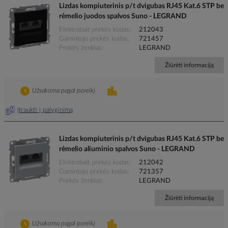
Lizdas kompiuterinis p/t dvigubas RJ45 Kat.6 STP be
rėmelio juodos spalvos Suno - LEGRAND
Elektrobalt prekės kodas
212043
Gamintojo prekės kodas
721457
Prekės ženklas
LEGRAND
Žiūrėti informaciją
Užsakoma pagal poreikį
Įtraukti į palyginimą
Lizdas kompiuterinis p/t dvigubas RJ45 Kat.6 STP be
rėmelio aliuminio spalvos Suno - LEGRAND
Elektrobalt prekės kodas
212042
Gamintojo prekės kodas
721357
Prekės ženklas
LEGRAND
Žiūrėti informaciją
Užsakoma pagal poreikį