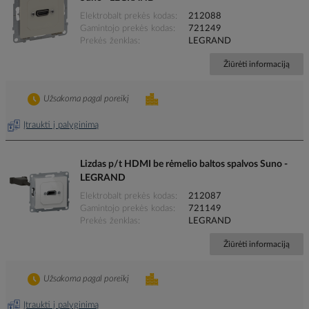
Elektrobalt prekės kodas
212088
Gamintojo prekės kodas
721249
Prekės ženklas
LEGRAND
Žiūrėti informaciją
Užsakoma pagal poreikį
Įtraukti į palyginimą
Lizdas p/t HDMI be rėmelio baltos spalvos Suno -
LEGRAND
Elektrobalt prekės kodas
212087
Gamintojo prekės kodas
721149
Prekės ženklas
LEGRAND
Žiūrėti informaciją
Užsakoma pagal poreikį
Įtraukti į palyginimą