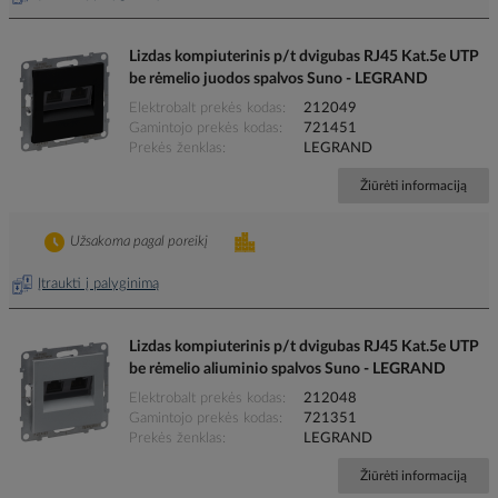
Lizdas kompiuterinis p/t dvigubas RJ45 Kat.5e UTP
be rėmelio juodos spalvos Suno - LEGRAND
Elektrobalt prekės kodas
212049
Gamintojo prekės kodas
721451
Prekės ženklas
LEGRAND
Žiūrėti informaciją
Užsakoma pagal poreikį
Įtraukti į palyginimą
Lizdas kompiuterinis p/t dvigubas RJ45 Kat.5e UTP
be rėmelio aliuminio spalvos Suno - LEGRAND
Elektrobalt prekės kodas
212048
Gamintojo prekės kodas
721351
Prekės ženklas
LEGRAND
Žiūrėti informaciją