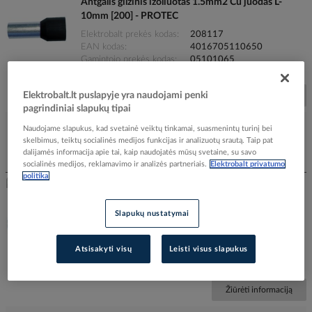
Antgalis gilzinis izoliuotas 1.5mm2 Cu juodas L-
10mm [200] - PROTEC
Elektrobalt prekės kodas
208117
EAN kodas
4016705110650
Gamintojo prekės kodas
05101065
Prekės ženklas
PROTEC
Elektrobalt.lt puslapyje yra naudojami penki
Žiūrėti informaciją
pagrindiniai slapukų tipai
Naudojame slapukus, kad svetainė veiktų tinkamai, suasmenintų turinį bei
skelbimus, teiktų socialinės medijos funkcijas ir analizuotų srautą. Taip pat
dalijamės informacija apie tai, kaip naudojatės mūsų svetaine, su savo
Įtraukti į palyginimą
socialinės medijos, reklamavimo ir analizės partneriais.
Elektrobalt privatumo
politika
Antgalis gilzinis izoliuotas 1.5mm2 Cu juodas L-8mm
[200] - PROTEC
Slapukų nustatymai
Elektrobalt prekės kodas
208119
EAN kodas
4016705110698
Atsisakyti visų
Leisti visus slapukus
Gamintojo prekės kodas
05101069
Prekės ženklas
PROTEC
Žiūrėti informaciją