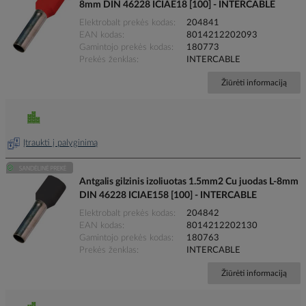
8mm DIN 46228 ICIAE18 [100] - INTERCABLE
Elektrobalt prekės kodas
204841
EAN kodas
8014212202093
Gamintojo prekės kodas
180773
Prekės ženklas
INTERCABLE
Žiūrėti informaciją
Įtraukti į palyginimą
Antgalis gilzinis izoliuotas 1.5mm2 Cu juodas L-8mm
DIN 46228 ICIAE158 [100] - INTERCABLE
Elektrobalt prekės kodas
204842
EAN kodas
8014212202130
Gamintojo prekės kodas
180763
Prekės ženklas
INTERCABLE
Žiūrėti informaciją