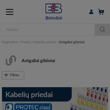
Prisijungti / r
Pagrindinis
Prekės
Kabelių priedai
Antgaliai gilziniai
Antgaliai gilziniai
Filtras