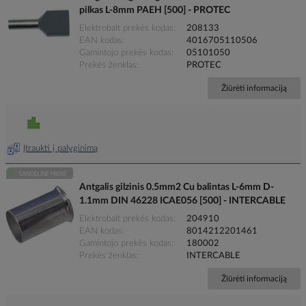
pilkas L-8mm PAEH [500] - PROTEC
Elektrobalt prekės kodas
208133
EAN kodas
4016705110506
Gamintojo prekės kodas
05101050
Prekės ženklas
PROTEC
Žiūrėti informaciją
Įtraukti į palyginimą
Antgalis gilzinis 0.5mm2 Cu balintas L-6mm D-
1.1mm DIN 46228 ICAE056 [500] - INTERCABLE
Elektrobalt prekės kodas
204910
EAN kodas
8014212201461
Gamintojo prekės kodas
180002
Prekės ženklas
INTERCABLE
Žiūrėti informaciją