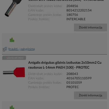
Elektrobalt prekės kodas
204856
EAN kodas
8014212202154
Gamintojo prekės kodas
180756
Prekės ženklas
INTERCABLE
Žiūrėti informaciją
Įtraukti į palyginimą
Antgalis dvigubas gilzinis izoliuotas 2x10mm2 Cu
raudonas L-14mm PAEH [100] - PROTEC
Elektrobalt prekės kodas
208043
EAN kodas
4016705110599
Gamintojo prekės kodas
05101059
Prekės ženklas
PROTEC
Žiūrėti informaciją