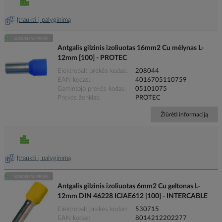
Įtraukti į palyginimą
Antgalis gilzinis izoliuotas 16mm2 Cu mėlynas L-
12mm [100] - PROTEC
Elektrobalt prekės kodas
208044
EAN kodas
4016705110759
Gamintojo prekės kodas
05101075
Prekės ženklas
PROTEC
Žiūrėti informaciją
Įtraukti į palyginimą
Antgalis gilzinis izoliuotas 6mm2 Cu geltonas L-
12mm DIN 46228 ICIAE612 [100] - INTERCABLE
Elektrobalt prekės kodas
530715
EAN kodas
8014212202277