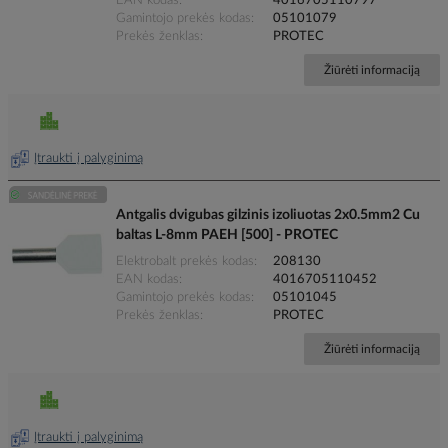
EAN kodas
4016705110797
Gamintojo prekės kodas
05101079
Prekės ženklas
PROTEC
Žiūrėti informaciją
Įtraukti į palyginimą
Antgalis dvigubas gilzinis izoliuotas 2x0.5mm2 Cu
baltas L-8mm PAEH [500] - PROTEC
Elektrobalt prekės kodas
208130
EAN kodas
4016705110452
Gamintojo prekės kodas
05101045
Prekės ženklas
PROTEC
Žiūrėti informaciją
Įtraukti į palyginimą