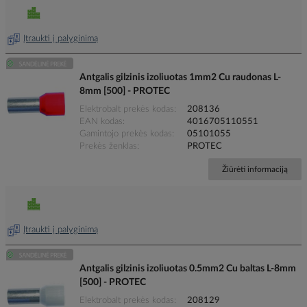
Įtraukti į palyginimą
Antgalis gilzinis izoliuotas 1mm2 Cu raudonas L-
8mm [500] - PROTEC
Elektrobalt prekės kodas
208136
EAN kodas
4016705110551
Gamintojo prekės kodas
05101055
Prekės ženklas
PROTEC
Žiūrėti informaciją
Įtraukti į palyginimą
Antgalis gilzinis izoliuotas 0.5mm2 Cu baltas L-8mm
[500] - PROTEC
Elektrobalt prekės kodas
208129