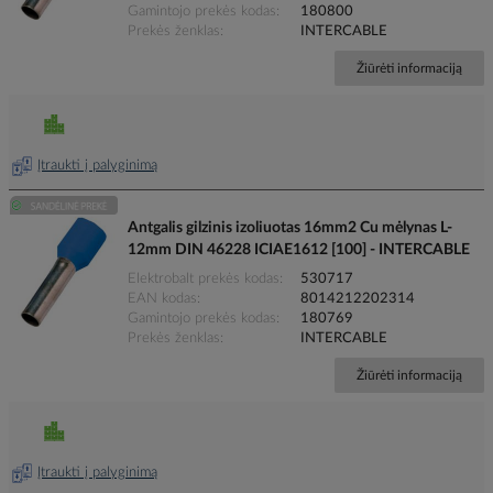
Gamintojo prekės kodas
180800
Prekės ženklas
INTERCABLE
Žiūrėti informaciją
Įtraukti į palyginimą
Antgalis gilzinis izoliuotas 16mm2 Cu mėlynas L-
12mm DIN 46228 ICIAE1612 [100] - INTERCABLE
Elektrobalt prekės kodas
530717
EAN kodas
8014212202314
Gamintojo prekės kodas
180769
Prekės ženklas
INTERCABLE
Žiūrėti informaciją
Įtraukti į palyginimą