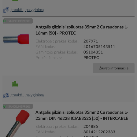
Įtraukti į palyginimą
Antgalis gilzinis izoliuotas 35mm2 Cu raudonas L-
16mm [50] - PROTEC
Elektrobalt prekės kodas
207971
EAN kodas
4016705143511
Gamintojo prekės kodas
05104351
Prekės ženklas
PROTEC
Žiūrėti informaciją
Įtraukti į palyginimą
Antgalis gilzinis izoliuotas 35mm2 Cu raudonas L-
25mm DIN 46228 ICIAE3525 [50] - INTERCABLE
Elektrobalt prekės kodas
204885
EAN kodas
8014212202383