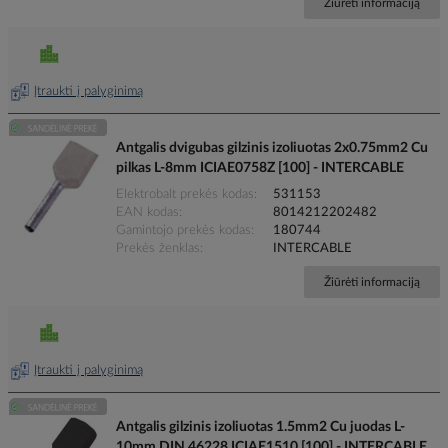
Žiūrėti informaciją
Įtraukti į palyginimą
Antgalis dvigubas gilzinis izoliuotas 2x0.75mm2 Cu
pilkas L-8mm ICIAE0758Z [100] - INTERCABLE
Elektrobalt prekės kodas
531153
EAN kodas
8014212202482
Gamintojo prekės kodas
180744
Prekės ženklas
INTERCABLE
Žiūrėti informaciją
Įtraukti į palyginimą
Antgalis gilzinis izoliuotas 1.5mm2 Cu juodas L-
10mm DIN 46228 ICIAE1510 [100] - INTERCABLE