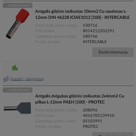
Antgalis gilzinis izoliuotas 10mm2 Cu raudonas L-
12mm DIN 46228 ICIAE1012 [100] - INTERCABLE
Elektrobalt prekės kodas
530716
EAN kodas
8014212202291
Gamintojo prekės kodas
180746
Prekės ženklas
INTERCABLE
Žiūrėti informaciją
Įtraukti į palyginimą
Antgalis dvigubas gilzinis izoliuotas 2x4mm2 Cu
pilkas L-12mm PAEH [100] - PROTEC
Elektrobalt prekės kodas
208096
EAN kodas
4016705139910
Gamintojo prekės kodas
05103991
Prekės ženklas
PROTEC