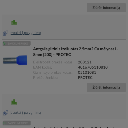
Žiūrėti informaciją
Įtraukti į palyginimą
Antgalis gilzinis izoliuotas 2.5mm2 Cu mėlynas L-
8mm [200] - PROTEC
Elektrobalt prekės kodas
208121
EAN kodas
4016705110810
Gamintojo prekės kodas
05101081
Prekės ženklas
PROTEC
Žiūrėti informaciją
Įtraukti į palyginimą