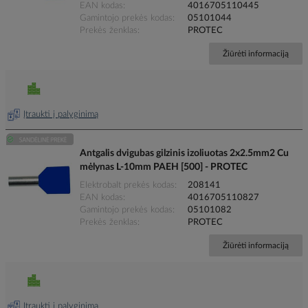
EAN kodas
4016705110445
Gamintojo prekės kodas
05101044
Prekės ženklas
PROTEC
Žiūrėti informaciją
Įtraukti į palyginimą
Antgalis dvigubas gilzinis izoliuotas 2x2.5mm2 Cu
mėlynas L-10mm PAEH [500] - PROTEC
Elektrobalt prekės kodas
208141
EAN kodas
4016705110827
Gamintojo prekės kodas
05101082
Prekės ženklas
PROTEC
Žiūrėti informaciją
Įtraukti į palyginimą