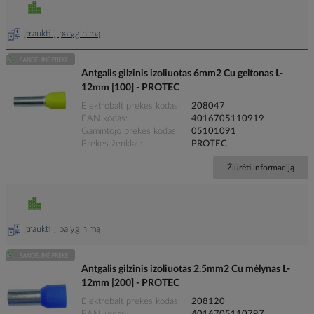
Įtraukti į palyginimą
Antgalis gilzinis izoliuotas 6mm2 Cu geltonas L-
12mm [100] - PROTEC
Elektrobalt prekės kodas
208047
EAN kodas
4016705110919
Gamintojo prekės kodas
05101091
Prekės ženklas
PROTEC
Žiūrėti informaciją
Įtraukti į palyginimą
Antgalis gilzinis izoliuotas 2.5mm2 Cu mėlynas L-
12mm [200] - PROTEC
Elektrobalt prekės kodas
208120