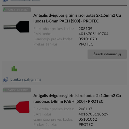
Antgalis dvigubas gilzinis izoliuotas 2x1.5mm2 Cu
juodas L-8mm PAEH [500] - PROTEC
Elektrobalt prekės kodas
208139
EAN kodas
4016705110704
Gamintojo prekės kodas
05101070
Prekės ženklas
PROTEC
Žiūrėti informaciją
Įtraukti į palyginimą
Antgalis dvigubas gilzinis izoliuotas 2x1.0mm2 Cu
raudonas L-8mm PAEH [500] - PROTEC
Elektrobalt prekės kodas
208137
EAN kodas
4016705110629
Gamintojo prekės kodas
05101062
Prekės ženklas
PROTEC