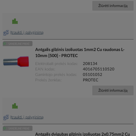
Žiūrėti informaciją
Įtraukti į palyginimą
Antgalis gilzinis izoliuotas 1mm2 Cu raudonas L-
10mm [500] - PROTEC
Elektrobalt prekės kodas
208134
EAN kodas
4016705110520
Gamintojo prekės kodas
05101052
Prekės ženklas
PROTEC
Žiūrėti informaciją
Įtraukti į palyginimą
Antgalis dvigubas gilzinis izoliuotas 2x0.75mm2 Cu