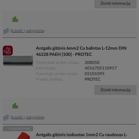
Žiūrėti informaciją
Įtraukti į palyginimą
Antgalis gilzinis 6mm2 Cu balintas L-12mm DIN
46228 PAEH [100] - PROTEC
Elektrobalt prekės kodas
208050
EAN kodas
4016705110957
Gamintojo prekės kodas
05101095
Prekės ženklas
PROTEC
Žiūrėti informaciją
Įtraukti į palyginimą
Antgalis gilzinis izoliuotas 1mm2 Cu raudonas L-