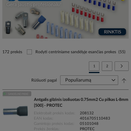
172 prekės
Rodyti centriniame sandėlyje esančias prekes
(55)
Page
You're currently reading
Page
Page
Tolia
1
2
Rūšiuoti pagal
Antgalis gilzinis izoliuotas 0.75mm2 Cu pilkas L-8mm
[500] - PROTEC
Elektrobalt prekės kodas
208132
EAN kodas
4016705110483
Gamintojo prekės kodas
05101048
Prekės ženklas
PROTEC