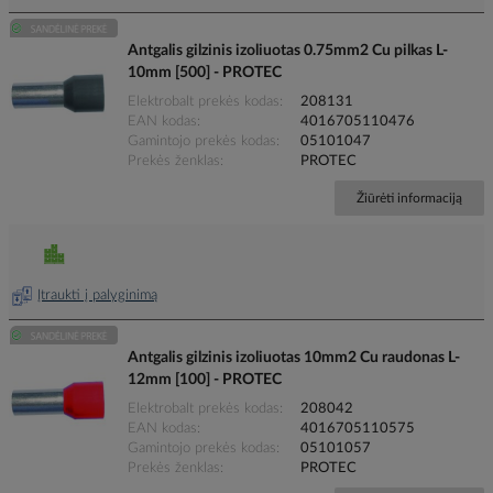
Antgalis gilzinis izoliuotas 0.75mm2 Cu pilkas L-
10mm [500] - PROTEC
Elektrobalt prekės kodas
208131
EAN kodas
4016705110476
Gamintojo prekės kodas
05101047
Prekės ženklas
PROTEC
Žiūrėti informaciją
Įtraukti į palyginimą
Antgalis gilzinis izoliuotas 10mm2 Cu raudonas L-
12mm [100] - PROTEC
Elektrobalt prekės kodas
208042
EAN kodas
4016705110575
Gamintojo prekės kodas
05101057
Prekės ženklas
PROTEC