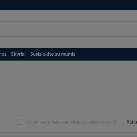
nos
Skyriai
Susisiekite su mumis
Rodyti centriniame sandėlyje esančias prekes
(0)
Rūšiu