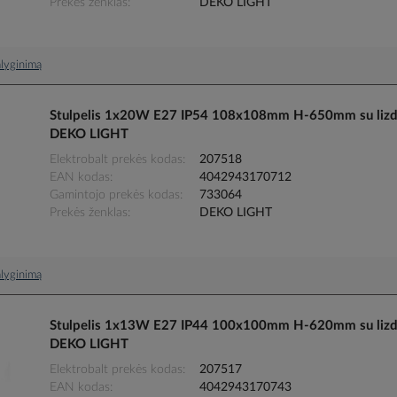
Prekės ženklas
DEKO LIGHT
palyginimą
Stulpelis 1x20W E27 IP54 108x108mm H-650mm su lizd
DEKO LIGHT
Elektrobalt prekės kodas
207518
EAN kodas
4042943170712
Gamintojo prekės kodas
733064
Prekės ženklas
DEKO LIGHT
palyginimą
Stulpelis 1x13W E27 IP44 100x100mm H-620mm su lizda
DEKO LIGHT
Elektrobalt prekės kodas
207517
EAN kodas
4042943170743