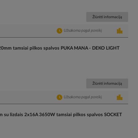
Žiūrėti informaciją
Užsakoma pagal poreikį
420mm tamsiai pilkos spalvos PUKA MANA - DEKO LIGHT
Žiūrėti informaciją
Užsakoma pagal poreikį
su lizdais 2x16A 3650W tamsiai pilkos spalvos SOCKET