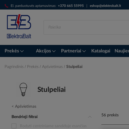
Skip
El. parduotuvės aptarnavimas:
+370 665 55995
|
eshop@elektrobalt.lt
to
Content
Prekės
Akcijos
Partneriai
Katalogai
Naujie
Pagrindinis
Prekės
Apšvietimas
Stulpeliai
Stulpeliai
Apšvietimas
56 prekės
Bendrieji filtrai
Rodyti centriniame sandėlyje esančias