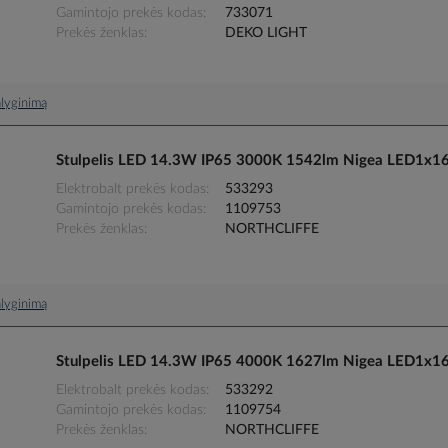
Gamintojo prekės kodas
733071
Prekės ženklas
DEKO LIGHT
palyginimą
Stulpelis LED 14.3W IP65 3000K 1542lm Nigea LED1x
Elektrobalt prekės kodas
533293
Gamintojo prekės kodas
1109753
Prekės ženklas
NORTHCLIFFE
palyginimą
Stulpelis LED 14.3W IP65 4000K 1627lm Nigea LED1x
Elektrobalt prekės kodas
533292
Gamintojo prekės kodas
1109754
Prekės ženklas
NORTHCLIFFE