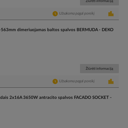
Žiūrėti informaciją
Užsakoma pagal poreikį
-563mm dimeriuojamas baltos spalvos BERMUDA - DEKO
Žiūrėti informaciją
Užsakoma pagal poreikį
dais 2x16A 3650W antracito spalvos FACADO SOCKET -