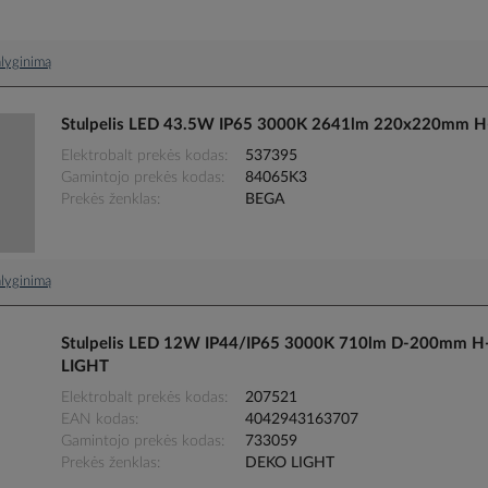
palyginimą
Stulpelis LED 43.5W IP65 3000K 2641lm 220x220mm H-
Elektrobalt prekės kodas
537395
Gamintojo prekės kodas
84065K3
Prekės ženklas
BEGA
palyginimą
Stulpelis LED 12W IP44/IP65 3000K 710lm D-200mm H
LIGHT
Elektrobalt prekės kodas
207521
EAN kodas
4042943163707
Gamintojo prekės kodas
733059
Prekės ženklas
DEKO LIGHT