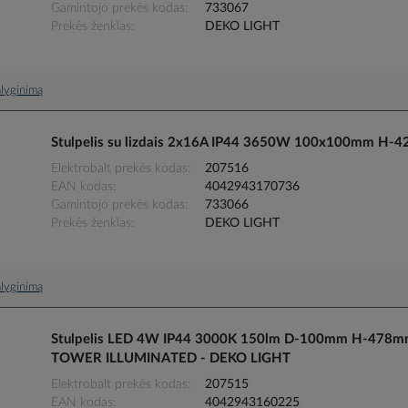
Gamintojo prekės kodas
733067
Prekės ženklas
DEKO LIGHT
palyginimą
Stulpelis su lizdais 2x16A IP44 3650W 100x100mm H-
Elektrobalt prekės kodas
207516
EAN kodas
4042943170736
Gamintojo prekės kodas
733066
Prekės ženklas
DEKO LIGHT
palyginimą
Stulpelis LED 4W IP44 3000K 150lm D-100mm H-478mm 
TOWER ILLUMINATED - DEKO LIGHT
Elektrobalt prekės kodas
207515
EAN kodas
4042943160225