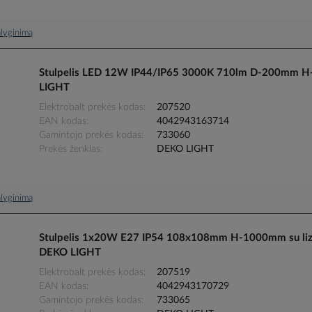
palyginimą
Stulpelis LED 12W IP44/IP65 3000K 710lm D-200mm H
LIGHT
Elektrobalt prekės kodas
207520
EAN kodas
4042943163714
Gamintojo prekės kodas
733060
Prekės ženklas
DEKO LIGHT
palyginimą
Stulpelis 1x20W E27 IP54 108x108mm H-1000mm su liz
DEKO LIGHT
Elektrobalt prekės kodas
207519
EAN kodas
4042943170729
Gamintojo prekės kodas
733065