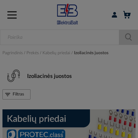
Prisijungti / r
Pagrindinis
Prekės
Kabelių priedai
Izoliacinės juostos
Izoliacinės juostos
Filtras