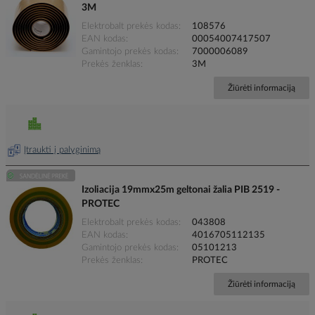
3M
Elektrobalt prekės kodas
108576
EAN kodas
00054007417507
Gamintojo prekės kodas
7000006089
Prekės ženklas
3M
Žiūrėti informaciją
Įtraukti į palyginimą
Izoliacija 19mmx25m geltonai žalia PIB 2519 -
PROTEC
Elektrobalt prekės kodas
043808
EAN kodas
4016705112135
Gamintojo prekės kodas
05101213
Prekės ženklas
PROTEC
Žiūrėti informaciją