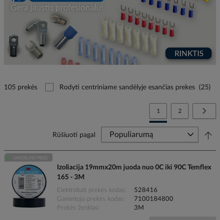
105 prekės
Rodyti centriniame sandėlyje esančias prekes
(25)
Page
You're currently reading
Page
Page
Tolia
1
2
Rūšiuoti pagal
Izoliacija 19mmx20m juoda nuo 0C iki 90C Temflex
165 - 3M
Elektrobalt prekės kodas
528416
Gamintojo prekės kodas
7100184800
Prekės ženklas
3M