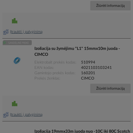
Žiūrėti informaciją
Įtraukti į palyginimą
Izoliacija su žymėjimu "L1" 15mmx10m juoda -
CIMCO
Elektrobalt prekės kodas
510994
EAN kodas
4021103103241
Gamintojo prekės kodas
160201
Prekės ženklas
CIMCO
Žiūrėti informaciją
Įtraukti į palyginimą
Izoliacija 19mmx33m juoda nuo -10C iki 80C Scotch