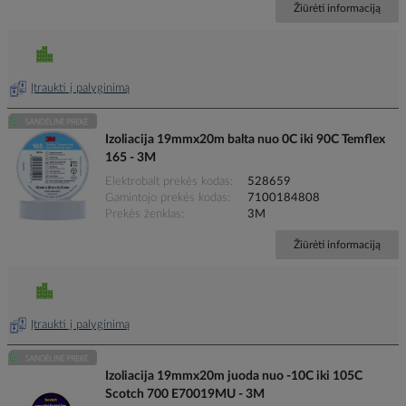
Žiūrėti informaciją
Įtraukti į palyginimą
Izoliacija 19mmx20m balta nuo 0C iki 90C Temflex
165 - 3M
Elektrobalt prekės kodas
528659
Gamintojo prekės kodas
7100184808
Prekės ženklas
3M
Žiūrėti informaciją
Įtraukti į palyginimą
Izoliacija 19mmx20m juoda nuo -10C iki 105C
Scotch 700 E70019MU - 3M