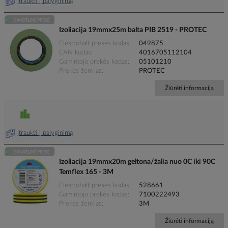
Įtraukti į palyginimą
Izoliacija 19mmx25m balta PIB 2519 - PROTEC
Elektrobalt prekės kodas
049875
EAN kodas
4016705112104
Gamintojo prekės kodas
05101210
Prekės ženklas
PROTEC
Žiūrėti informaciją
Įtraukti į palyginimą
Izoliacija 19mmx20m geltona/žalia nuo 0C iki 90C
Temflex 165 - 3M
Elektrobalt prekės kodas
528661
Gamintojo prekės kodas
7100222493
Prekės ženklas
3M
Žiūrėti informaciją