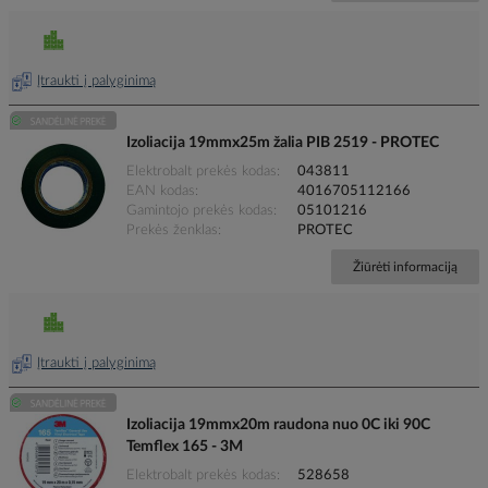
Įtraukti į palyginimą
Izoliacija 19mmx25m žalia PIB 2519 - PROTEC
Elektrobalt prekės kodas
043811
EAN kodas
4016705112166
Gamintojo prekės kodas
05101216
Prekės ženklas
PROTEC
Žiūrėti informaciją
Įtraukti į palyginimą
Izoliacija 19mmx20m raudona nuo 0C iki 90C
Temflex 165 - 3M
Elektrobalt prekės kodas
528658