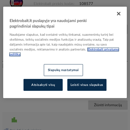
Elektrobalt prekės kodas
108577
EAN kodas
00051128611807
Gamintojo prekės kodas
7100082534
Prekės ženklas
3M
Elektrobalt.lt puslapyje yra naudojami penki
pagrindiniai slapukų tipai
Žiūrėti informaciją
Naudojame slapukus, kad svetainė veiktų tinkamai, suasmenintų turinį bei
skelbimus, teiktų socialinės medijos funkcijas ir analizuotų srautą. Taip pat
dalijamės informacija apie tai, kaip naudojatės mūsų svetaine, su savo
socialinės medijos, reklamavimo ir analizės partneriais.
Elektrobalt privatumo
politika
Įtraukti į palyginimą
Slapukų nustatymai
Mastika hermetizavimo 35mmx0.5m S1052-1-500 -
RAYCHEM
Elektrobalt prekės kodas
527159
Atsisakyti visų
Leisti visus slapukus
Gamintojo prekės kodas
890520-010
Prekės ženklas
RAYCHEM
Žiūrėti informaciją