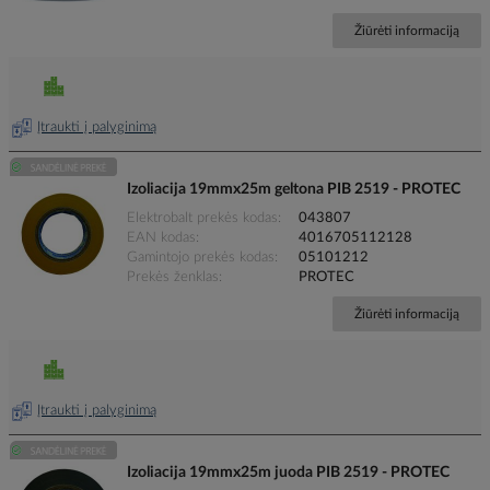
Žiūrėti informaciją
Įtraukti į palyginimą
Izoliacija 19mmx25m geltona PIB 2519 - PROTEC
Elektrobalt prekės kodas
043807
EAN kodas
4016705112128
Gamintojo prekės kodas
05101212
Prekės ženklas
PROTEC
Žiūrėti informaciją
Įtraukti į palyginimą
Izoliacija 19mmx25m juoda PIB 2519 - PROTEC