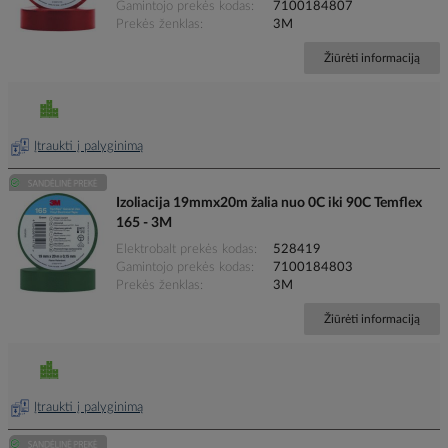
Gamintojo prekės kodas
7100184807
Prekės ženklas
3M
Žiūrėti informaciją
Įtraukti į palyginimą
Izoliacija 19mmx20m žalia nuo 0C iki 90C Temflex
165 - 3M
Elektrobalt prekės kodas
528419
Gamintojo prekės kodas
7100184803
Prekės ženklas
3M
Žiūrėti informaciją
Įtraukti į palyginimą