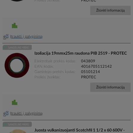
Prekės ženklas
PROTEC
Žiūrėti informaciją
Įtraukti į palyginimą
Izoliacija 19mmx25m raudona PIB 2519 - PROTEC
Elektrobalt prekės kodas
043809
EAN kodas
4016705112142
Gamintojo prekės kodas
05101214
Prekės ženklas
PROTEC
Žiūrėti informaciją
Įtraukti į palyginimą
Juosta vulkanizuojanti Scotchfil 1 1/2 x 60 600V -