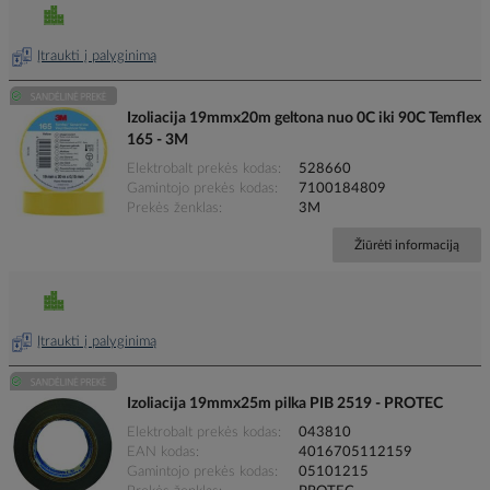
Įtraukti į palyginimą
Izoliacija 19mmx20m geltona nuo 0C iki 90C Temflex
165 - 3M
Elektrobalt prekės kodas
528660
Gamintojo prekės kodas
7100184809
Prekės ženklas
3M
Žiūrėti informaciją
Įtraukti į palyginimą
Izoliacija 19mmx25m pilka PIB 2519 - PROTEC
Elektrobalt prekės kodas
043810
EAN kodas
4016705112159
Gamintojo prekės kodas
05101215