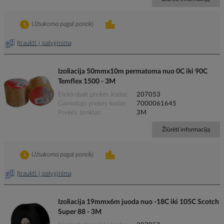
Užsakoma pagal poreikį
Įtraukti į palyginimą
Izoliacija 50mmx10m permatoma nuo 0C iki 90C
Temflex 1500 - 3M
Elektrobalt prekės kodas
207053
Gamintojo prekės kodas
7000061645
Prekės ženklas
3M
Žiūrėti informaciją
Užsakoma pagal poreikį
Įtraukti į palyginimą
Izoliacija 19mmx6m juoda nuo -18C iki 105C Scotch
Super 88 - 3M