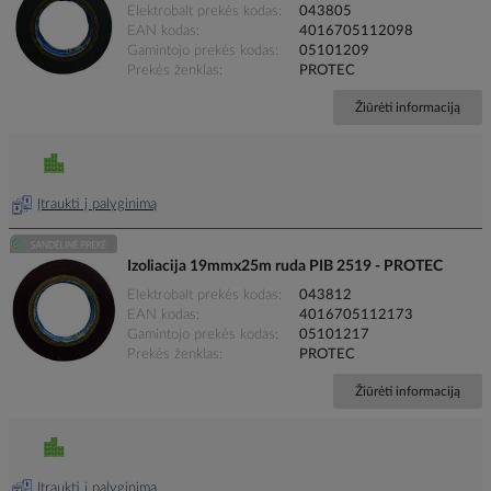
Elektrobalt prekės kodas
043805
EAN kodas
4016705112098
Gamintojo prekės kodas
05101209
Prekės ženklas
PROTEC
Žiūrėti informaciją
Įtraukti į palyginimą
Izoliacija 19mmx25m ruda PIB 2519 - PROTEC
Elektrobalt prekės kodas
043812
EAN kodas
4016705112173
Gamintojo prekės kodas
05101217
Prekės ženklas
PROTEC
Žiūrėti informaciją
Įtraukti į palyginimą