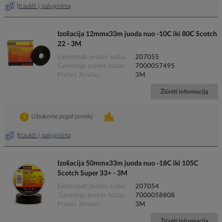
Įtraukti į palyginimą
Izoliacija 12mmx33m juoda nuo -10C iki 80C Scotch
22 - 3M
Elektrobalt prekės kodas
207055
Gamintojo prekės kodas
7000057495
Prekės ženklas
3M
Žiūrėti informaciją
Užsakoma pagal poreikį
Įtraukti į palyginimą
Izoliacija 50mmx33m juoda nuo -18C iki 105C
Scotch Super 33+ - 3M
Elektrobalt prekės kodas
207054
Gamintojo prekės kodas
7000058808
Prekės ženklas
3M
Žiūrėti informaciją