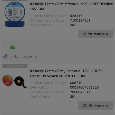
Izoliacija 19mmx20m mėlyna nuo 0C iki 90C Temflex
165 - 3M
Elektrobalt prekės kodas
528417
Gamintojo prekės kodas
7100184801
Prekės ženklas
3M
Žiūrėti informaciją
Įtraukti į palyginimą
Izoliacija 19mmx20m juoda nuo -18C iki 105C
atspari UV Scotch SUPER 33+ - 3M
Elektrobalt prekės kodas
088710
EAN kodas
00054007061328
Gamintojo prekės kodas
7000042541
Prekės ženklas
3M
Žiūrėti informaciją