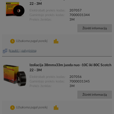
22 - 3M
Elektrobalt prekės kodas
207057
Gamintojo prekės kodas
7000031344
Prekės ženklas
3M
Žiūrėti informaciją
Užsakoma pagal poreikį
Įtraukti į palyginimą
Izoliacija 38mmx33m juoda nuo -10C iki 80C Scotch
22 - 3M
Elektrobalt prekės kodas
207056
Gamintojo prekės kodas
7000031345
Prekės ženklas
3M
Žiūrėti informaciją
Užsakoma pagal poreikį