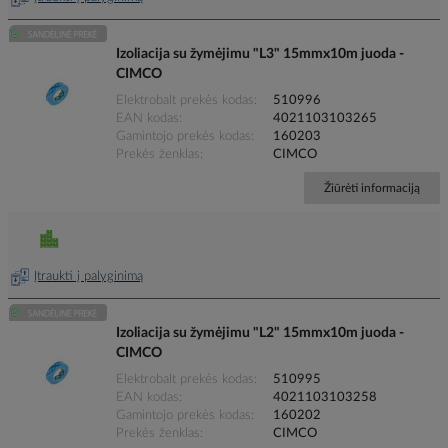
Izoliacija su žymėjimu "L3" 15mmx10m juoda -
CIMCO
Elektrobalt prekės kodas
510996
EAN kodas
4021103103265
Gamintojo prekės kodas
160203
Prekės ženklas
CIMCO
Žiūrėti informaciją
Įtraukti į palyginimą
Izoliacija su žymėjimu "L2" 15mmx10m juoda -
CIMCO
Elektrobalt prekės kodas
510995
EAN kodas
4021103103258
Gamintojo prekės kodas
160202
Prekės ženklas
CIMCO