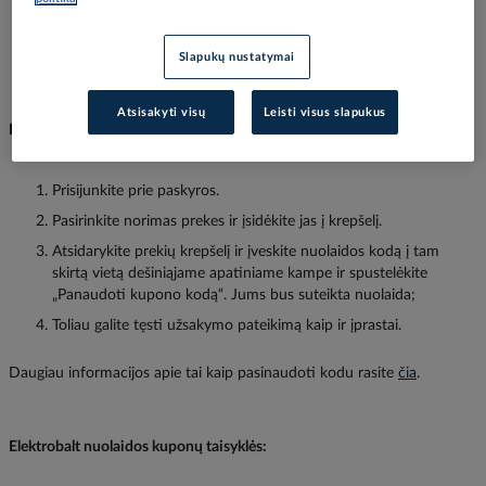
laiką, bei papildomas sąlygas, kurias galite rasti ant kupono ar
kartu su siunčiamu kuponu el paštu.
Slapukų nustatymai
Atsisakyti visų
Leisti visus slapukus
Kaip panaudoti nuolaidos kuponą?
Prisijunkite prie paskyros.
Pasirinkite norimas prekes ir įsidėkite jas į krepšelį.
Atsidarykite prekių krepšelį ir įveskite nuolaidos kodą į tam
skirtą vietą dešiniąjame apatiniame kampe ir spustelėkite
„Panaudoti kupono kodą“. Jums bus suteikta nuolaida;
Toliau galite tęsti užsakymo pateikimą kaip ir įprastai.
Daugiau informacijos apie tai kaip pasinaudoti kodu rasite
čia
.
Elektrobalt nuolaidos kuponų taisyklės: