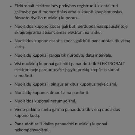
Elektrobalt elektroninės prekybos registruoti klientai turi
galimybę gauti momentinius arba sukaupti kaupiamuosius
fiksuoto dydžio nuolaidų kuponus.
Nuolaidos kupono kodas gali būti perduodamas spausdintoje
skrajutėje arba atsiunčiamas elektroniniu laišku.
Nuolaidos kupone esantis kodas gali būti panaudotas tik vieną
kartą.
Nuolaidų kuponai galioja tik nurodytų datų intervale.
Visi nuolaidų kuponai gali būti panaudoti tik ELEKTROBALT
elektroninėje parduotuvėje įsigytų prekių krepšelio sumai
sumažinti.
Nuolaidų kuponai į pinigus ar kitus kuponus nekeičiami.
Nuolaidų kuponus draudžiama parduoti.
Nuolaidos kuponai nesumuojami.
Vieno pirkimo metu galima panaudoti tik vieną nuolaidos
kupono kodą.
Panaudoti ar iš dalies panaudoti nuolaidų kuponai
nekompensuojami.