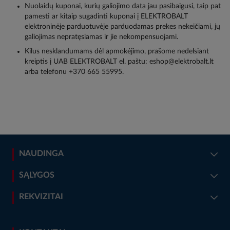
Nuolaidų kuponai, kurių galiojimo data jau pasibaigusi, taip pat
pamesti ar kitaip sugadinti kuponai į ELEKTROBALT
elektroninėje parduotuvėje parduodamas prekes nekeičiami, jų
galiojimas nepratęsiamas ir jie nekompensuojami.
Kilus nesklandumams dėl apmokėjimo, prašome nedelsiant
kreiptis į UAB ELEKTROBALT el. paštu: eshop@elektrobalt.lt
arba telefonu +370 665 55995.
NAUDINGA
SĄLYGOS
REKVIZITAI