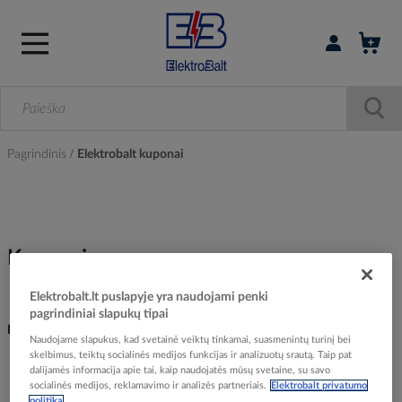
Prisijungti / r
Pagrindinis
Elektrobalt kuponai
Kuponai
Elektrobalt.lt puslapyje yra naudojami penki
pagrindiniai slapukų tipai
Kas yra kuponas?
Naudojame slapukus, kad svetainė veiktų tinkamai, suasmenintų turinį bei
skelbimus, teiktų socialinės medijos funkcijas ir analizuotų srautą. Taip pat
dalijamės informacija apie tai, kaip naudojatės mūsų svetaine, su savo
Nuolaidos kuponas - raidžių ir/ar skaičių kombinacija, leidžianti
socialinės medijos, reklamavimo ir analizės partneriais.
Elektrobalt privatumo
įsigyti prekes elektrobalt.lt dar pigiau. Kuponas gali turėti ribotą
politika