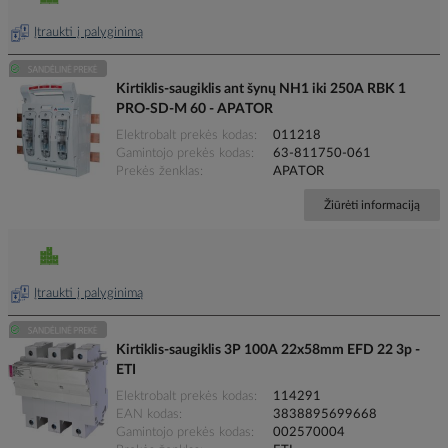
Įtraukti į palyginimą
Kirtiklis-saugiklis ant šynų NH1 iki 250A RBK 1
PRO-SD-M 60 - APATOR
Elektrobalt prekės kodas
011218
Gamintojo prekės kodas
63-811750-061
Prekės ženklas
APATOR
Žiūrėti informaciją
Įtraukti į palyginimą
Kirtiklis-saugiklis 3P 100A 22x58mm EFD 22 3p -
ETI
Elektrobalt prekės kodas
114291
EAN kodas
3838895699668
Gamintojo prekės kodas
002570004