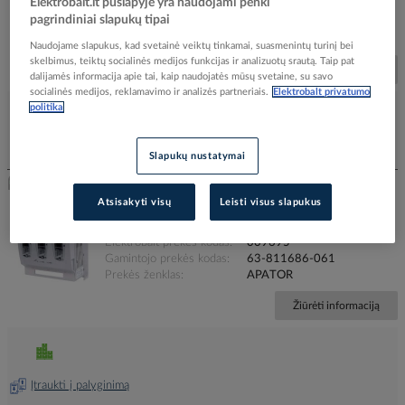
Elektrobalt.lt puslapyje yra naudojami penki
Elektrobalt prekės kodas
063718
pagrindiniai slapukų tipai
Gamintojo prekės kodas
63-811685-011
Prekės ženklas
APATOR
Naudojame slapukus, kad svetainė veiktų tinkamai, suasmenintų turinį bei
skelbimus, teiktų socialinės medijos funkcijas ir analizuotų srautą. Taip pat
Žiūrėti informaciją
dalijamės informacija apie tai, kaip naudojatės mūsų svetaine, su savo
socialinės medijos, reklamavimo ir analizės partneriais.
Elektrobalt privatumo
politika
Įtraukti į palyginimą
Slapukų nustatymai
Kirtiklis-saugiklis ant šynų NH2 iki 400A RBK 2-M-
Atsisakyti visų
Leisti visus slapukus
SD60 apatinis pajungimas - APATOR
Elektrobalt prekės kodas
009695
Gamintojo prekės kodas
63-811686-061
Prekės ženklas
APATOR
Žiūrėti informaciją
Įtraukti į palyginimą