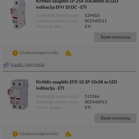
Kirtiklis-saugiklis 1P 25A 10x38mm su LED
indikacija EFH 10 DC - ETI
Elektrobalt prekės kodas
529603
Gamintojo prekės kodas
002540511
Prekės ženklas
ETI
Žiūrėti informaciją
Užsakoma pagal poreikį
Įtraukti į palyginimą
Kirtiklis-saugiklis EFD 10 2P 10x38 su LED
indikacija - ETI
Elektrobalt prekės kodas
515366
Gamintojo prekės kodas
002540013
Prekės ženklas
ETI
Žiūrėti informaciją
Užsakoma pagal poreikį