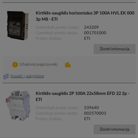
Kirtiklis-saugiklis horizontalus 3P 100A HVL EK 000
3p M8 - ETI
Elektrobalt prekės kodas
243209
Gamintojo prekės kodas
001701000
Prekės ženklas
ETI
Žiūrėti informaciją
Užsakoma pagal poreikį
Įtraukti į palyginimą
Kirtiklis-saugiklis 2P 100A 22x58mm EFD 22 2p -
ETI
Elektrobalt prekės kodas
539640
Gamintojo prekės kodas
002570003
Prekės ženklas
ETI
Žiūrėti informaciją