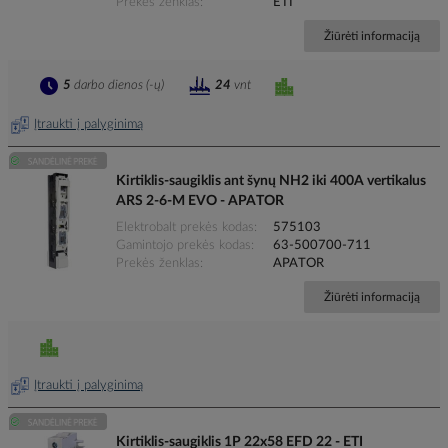
Prekės ženklas
ETI
Žiūrėti informaciją
5
darbo dienos (-ų)
24
vnt
Įtraukti į palyginimą
Kirtiklis-saugiklis ant šynų NH2 iki 400A vertikalus
ARS 2-6-M EVO - APATOR
Elektrobalt prekės kodas
575103
Gamintojo prekės kodas
63-500700-711
Prekės ženklas
APATOR
Žiūrėti informaciją
Įtraukti į palyginimą
Kirtiklis-saugiklis 1P 22x58 EFD 22 - ETI