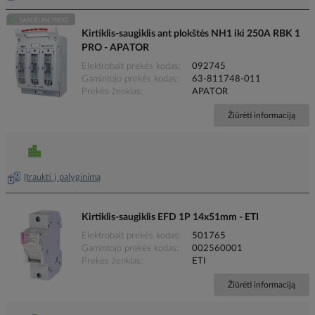
Kirtiklis-saugiklis ant plokštės NH1 iki 250A RBK 1
PRO - APATOR
Elektrobalt prekės kodas
092745
Gamintojo prekės kodas
63-811748-011
Prekės ženklas
APATOR
Žiūrėti informaciją
Įtraukti į palyginimą
Kirtiklis-saugiklis EFD 1P 14x51mm - ETI
Elektrobalt prekės kodas
501765
Gamintojo prekės kodas
002560001
Prekės ženklas
ETI
Žiūrėti informaciją