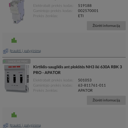
Elektrobalt prekės kodas
519188
Gamintojo prekės kodas
002570001
Prekės ženklas
ETI
Žiūrėti informaciją
Įtraukti į palyginimą
Kirtiklis-saugiklis ant plokštės NH3 iki 630A RBK 3
PRO - APATOR
Elektrobalt prekės kodas
501053
Gamintojo prekės kodas
63-811761-011
Prekės ženklas
APATOR
Žiūrėti informaciją
Įtraukti į palyginimą