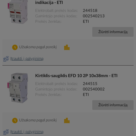
indikacija - ETI
Elektrobalt prekės kodas
244518
Gamintojo prekės kodas
002540213
Prekės ženklas
ETI
Žiūrėti informaciją
Užsakoma pagal poreikį
Įtraukti į palyginimą
Kirtiklis-saugiklis EFD 10 2P 10x38mm - ETI
Elektrobalt prekės kodas
244515
Gamintojo prekės kodas
002540002
Prekės ženklas
ETI
Žiūrėti informaciją
Užsakoma pagal poreikį
Įtraukti į palyginimą