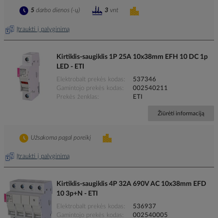
5
darbo dienos (-ų)
3
vnt
Įtraukti į palyginimą
Kirtiklis-saugiklis 1P 25A 10x38mm EFH 10 DC 1p
LED - ETI
Elektrobalt prekės kodas
537346
Gamintojo prekės kodas
002540211
Prekės ženklas
ETI
Žiūrėti informaciją
Užsakoma pagal poreikį
Įtraukti į palyginimą
Kirtiklis-saugiklis 4P 32A 690V AC 10x38mm EFD
10 3p+N - ETI
Elektrobalt prekės kodas
536937
Gamintojo prekės kodas
002540005