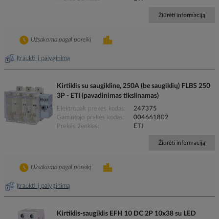
Žiūrėti informaciją
Užsakoma pagal poreikį
Įtraukti į palyginimą
Kirtiklis su saugikline, 250A (be saugiklių) FLBS 250
3P - ETI (pavadinimas tikslinamas)
Elektrobalt prekės kodas
247375
Gamintojo prekės kodas
004661802
Prekės ženklas
ETI
Žiūrėti informaciją
Užsakoma pagal poreikį
Įtraukti į palyginimą
Kirtiklis-saugiklis EFH 10 DC 2P 10x38 su LED