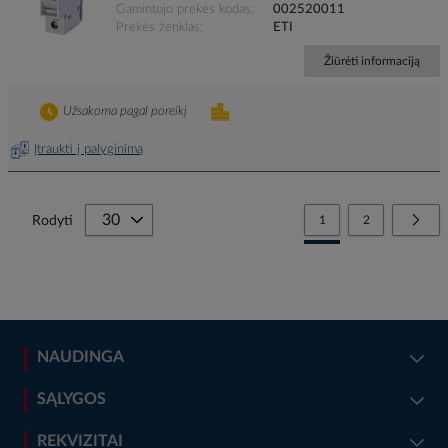
Gamintojo prekės kodas
002520011
Prekės ženklas
ETI
Žiūrėti informaciją
Užsakoma pagal poreikį
Įtraukti į palyginimą
Page
You're currently reading
Page
Page
Tolia
Rodyti
1
2
NAUDINGA
SĄLYGOS
REKVIZITAI