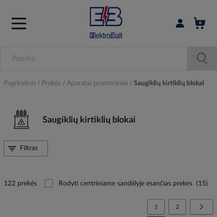
Prisijungti / r
Pagrindinis
Prekės
Aparatai pramoniniai
Saugiklių kirtiklių blokai
Saugiklių kirtiklių blokai
Filtras
122 prekės
Rodyti centriniame sandėlyje esančias prekes
(15)
Page
You're currently reading
Page
Page
Tolia
1
2