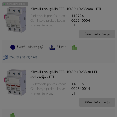
Kirtiklis-saugiklis EFD 10 3P 10x38mm - ETI
Elektrobalt prekės kodas
112926
Gamintojo prekės kodas
002540004
Prekės ženklas
ETI
Žiūrėti informaciją
5
darbo dienos (-ų)
11
vnt
Įtraukti į palyginimą
Kirtiklis-saugiklis EFD 10 3P 10x38 su LED
indikacija - ETI
Elektrobalt prekės kodas
118355
Gamintojo prekės kodas
002540014
Prekės ženklas
ETI
Žiūrėti informaciją