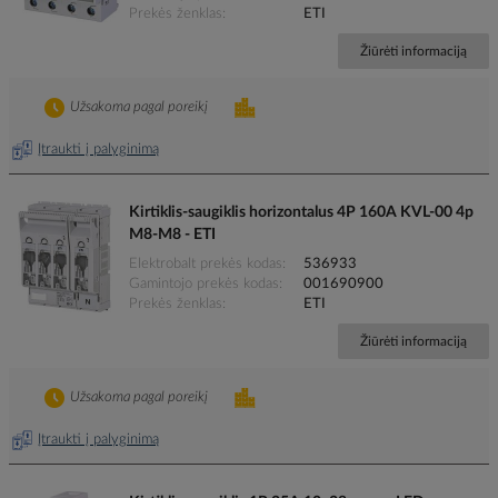
Prekės ženklas
ETI
Žiūrėti informaciją
Užsakoma pagal poreikį
Įtraukti į palyginimą
Kirtiklis-saugiklis horizontalus 4P 160A KVL-00 4p
M8-M8 - ETI
Elektrobalt prekės kodas
536933
Gamintojo prekės kodas
001690900
Prekės ženklas
ETI
Žiūrėti informaciją
Užsakoma pagal poreikį
Įtraukti į palyginimą