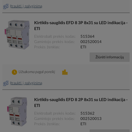
Įtraukti į palyginimą
Kirtiklis-saugiklis EFD 8 3P 8x31 su LED indikacija -
ETI
Elektrobalt prekės kodas
515364
Gamintojo prekės kodas
002520014
Prekės ženklas
ETI
Žiūrėti informaciją
Užsakoma pagal poreikį
Įtraukti į palyginimą
Kirtiklis-saugiklis EFD 8 2P 8x31 su LED indikacija -
ETI
Elektrobalt prekės kodas
515362
Gamintojo prekės kodas
002520013
Prekės ženklas
ETI