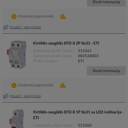
Žiūrėti informaciją
Užsakoma pagal poreikį
Įtraukti į palyginimą
Kirtiklis-saugiklis EFD 8 2P 8x31 - ETI
Elektrobalt prekės kodas
515361
Gamintojo prekės kodas
002520003
Prekės ženklas
ETI
Žiūrėti informaciją
Užsakoma pagal poreikį
Įtraukti į palyginimą
Kirtiklis-saugiklis EFD 8 1P 8x31 su LED indikacija -
ETI
Elektrobalt prekės kodas
515360