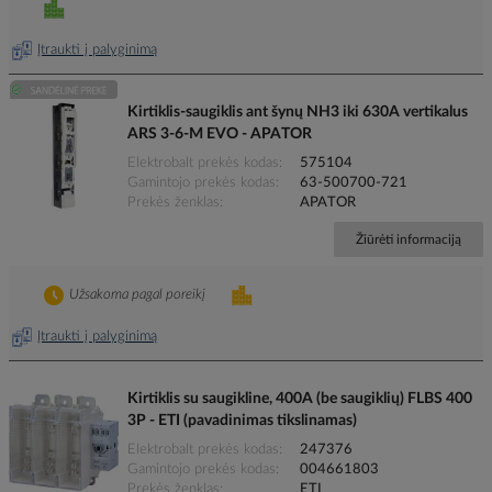
Įtraukti į palyginimą
Kirtiklis-saugiklis ant šynų NH3 iki 630A vertikalus
ARS 3-6-M EVO - APATOR
Elektrobalt prekės kodas
575104
Gamintojo prekės kodas
63-500700-721
Prekės ženklas
APATOR
Žiūrėti informaciją
Užsakoma pagal poreikį
Įtraukti į palyginimą
Kirtiklis su saugikline, 400A (be saugiklių) FLBS 400
3P - ETI (pavadinimas tikslinamas)
Elektrobalt prekės kodas
247376
Gamintojo prekės kodas
004661803
Prekės ženklas
ETI