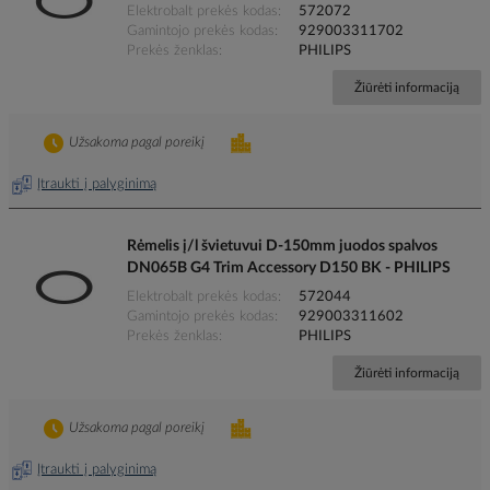
Elektrobalt prekės kodas
572072
Gamintojo prekės kodas
929003311702
Prekės ženklas
PHILIPS
Žiūrėti informaciją
Užsakoma pagal poreikį
Įtraukti į palyginimą
Rėmelis į/l švietuvui D-150mm juodos spalvos
DN065B G4 Trim Accessory D150 BK - PHILIPS
Elektrobalt prekės kodas
572044
Gamintojo prekės kodas
929003311602
Prekės ženklas
PHILIPS
Žiūrėti informaciją
Užsakoma pagal poreikį
Įtraukti į palyginimą