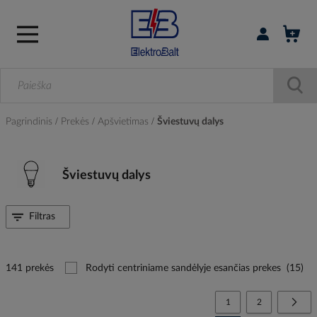
Prisijungti / r
Pagrindinis
Prekės
Apšvietimas
Šviestuvų dalys
Šviestuvų dalys
Filtras
141 prekės
Rodyti centriniame sandėlyje esančias prekes
(15)
Page
You're currently reading
Page
Page
Tolia
1
2