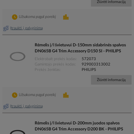
Žiūrėti informaciją
Užsakoma pagal poreikį
Įtraukti į palyginimą
Rėmelis į/l švietuvui D-150mm sidabrinės spalvos
DN065B G4 Trim Accessory D150 SI - PHILIPS
Elektrobalt prekės kodas
572073
Gamintojo prekės kodas
929003313002
Prekės ženklas
PHILIPS
Žiūrėti informaciją
Užsakoma pagal poreikį
Įtraukti į palyginimą
Rėmelis į/l švietuvui D-200mm juodos spalvos
DN065B G4 Trim Accessory D200 BK - PHILIPS