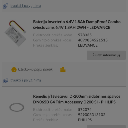
Įtraukti į palyginimą
Baterija inverterio 6.4V 1.8Ah DampProof Combo
šviestuvams 6.4V 1.8AH 2WH - LEDVANCE
Elektrobalt prekės kodas
578335
Gamintojo prekės kodas
4099854521515
Prekės ženklas
LEDVANCE
Žiūrėti informaciją
Užsakoma pagal poreikį
Įtraukti į palyginimą
Rėmelis į/l švietuvui D-200mm sidabrinės spalvos
DN065B G4 Trim Accessory D200 SI - PHILIPS
Elektrobalt prekės kodas
572074
Gamintojo prekės kodas
929003313102
Prekės ženklas
PHILIPS