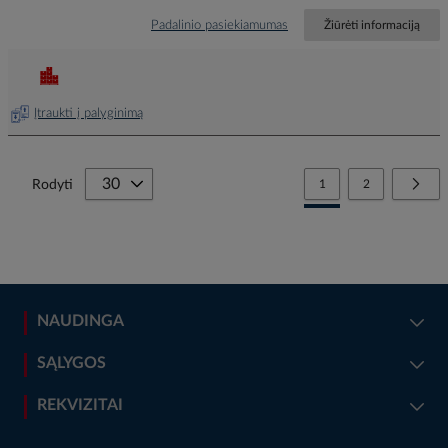
Padalinio pasiekiamumas
Žiūrėti informaciją
Įtraukti į palyginimą
Page
You're currently reading
Page
Page
Tolia
Rodyti
1
2
NAUDINGA
SĄLYGOS
REKVIZITAI