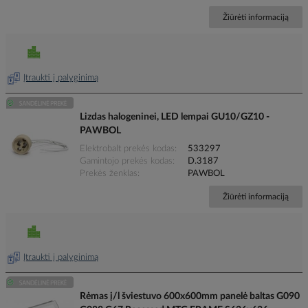
Žiūrėti informaciją
Įtraukti į palyginimą
Lizdas halogeninei, LED lempai GU10/GZ10 -
PAWBOL
Elektrobalt prekės kodas
533297
Gamintojo prekės kodas
D.3187
Prekės ženklas
PAWBOL
Žiūrėti informaciją
Įtraukti į palyginimą
Rėmas į/l šviestuvo 600x600mm panelė baltas G090