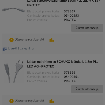
Laidas šviestuvo pajungimo 15cm PLL LED VK 15 -
PROTEC
Elektrobalt prekės kodas
578369
Gamintojo prekės kodas
05400553
Prekės ženklas
PROTEC
Žiūrėti informaciją
Užsakoma pagal poreikį
Įtraukti į palyginimą
Laidas maitinimo su SCHUKO kištuku L-1.8m PLL
LED AG - PROTEC
Elektrobalt prekės kodas
578366
Gamintojo prekės kodas
05400551
Prekės ženklas
PROTEC
Žiūrėti informaciją
Užsakoma pagal poreikį