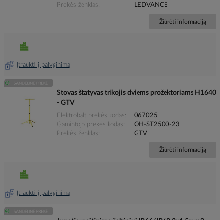
Prekės ženklas
LEDVANCE
Žiūrėti informaciją
Įtraukti į palyginimą
Stovas štatyvas trikojis dviems prožektoriams H1640
- GTV
Elektrobalt prekės kodas
067025
Gamintojo prekės kodas
OH-ST2500-23
Prekės ženklas
GTV
Žiūrėti informaciją
Įtraukti į palyginimą