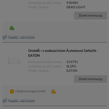
Gamintojo prekės kodas
930483
Prekės ženklas
DEKO LIGHT
Žiūrėti informaciją
Įtraukti į palyginimą
GrotelÄ—s evakuaciniam Å¡viestuvui SafeLife -
EATON
Elektrobalt prekės kodas
519791
Gamintojo prekės kodas
SL2PG
Prekės ženklas
EATON
Žiūrėti informaciją
Užsakoma pagal poreikį
Įtraukti į palyginimą