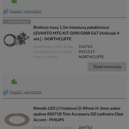
Įtraukti į palyginimą
Rinkinys trosų 1.5m šviestuvų pakabinimui
LEVANTO MTG KIT G090 G088 G67 [rinkinyje 4
vnt.] - NORTHCLIFFE
Elektrobalt prekės kodas
516763
Gamintojo prekės kodas
9021513
Prekės ženklas
NORTHCLIFFE
Žiūrėti informaciją
Įtraukti į palyginimą
Rėmelis LED į/l švietuvui D-89mm H-3mm aukso
spalvos RS071B Trim Accessory GD Ledinaire Clear
Accent - PHILIPS
Elektrobalt prekės kodas
264762