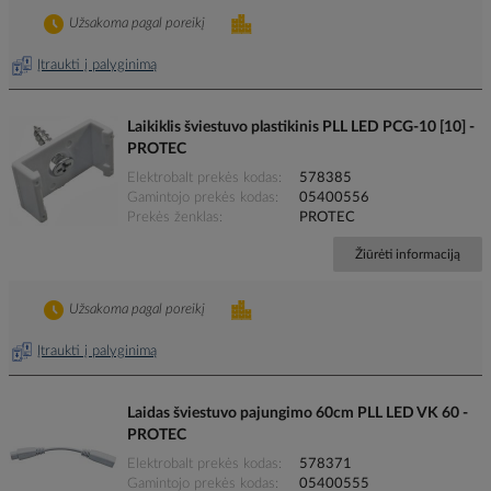
Užsakoma pagal poreikį
Įtraukti į palyginimą
Laikiklis šviestuvo plastikinis PLL LED PCG-10 [10] -
PROTEC
Elektrobalt prekės kodas
578385
Gamintojo prekės kodas
05400556
Prekės ženklas
PROTEC
Žiūrėti informaciją
Užsakoma pagal poreikį
Įtraukti į palyginimą
Laidas šviestuvo pajungimo 60cm PLL LED VK 60 -
PROTEC
Elektrobalt prekės kodas
578371
Gamintojo prekės kodas
05400555