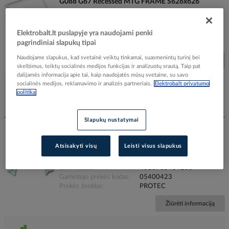
G088 G67 Recessed MTG FRAME S626x626
RAL9003 - NORTHCLIFFE
Elektrobalt prekės kodas
519665
Elektrobalt.lt puslapyje yra naudojami penki
Gamintojo prekės kodas
9026073
pagrindiniai slapukų tipai
Prekės ženklas
NORTHCLIFFE
Naudojame slapukus, kad svetainė veiktų tinkamai, suasmenintų turinį bei
Žiūrėti informaciją
skelbimus, teiktų socialinės medijos funkcijas ir analizuotų srautą. Taip pat
dalijamės informacija apie tai, kaip naudojatės mūsų svetaine, su savo
socialinės medijos, reklamavimo ir analizės partneriais.
Elektrobalt privatumo
politika
Įtraukti į palyginimą
Slapukų nustatymai
Laikiklis šviestuvui polubinis D-60-90mm, H-88mm
PUAH - PROTEC
Atsisakyti visų
Leisti visus slapukus
Elektrobalt prekės kodas
071499
EAN kodas
4016705404230
Gamintojo prekės kodas
05400423
Prekės ženklas
PROTEC
Žiūrėti informaciją