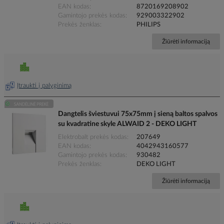
EAN kodas
8720169208902
Gamintojo prekės kodas
929003322902
Prekės ženklas
PHILIPS
Žiūrėti informaciją
Įtraukti į palyginimą
Dangtelis šviestuvui 75x75mm į sieną baltos spalvos
su kvadratine skyle ALWAID 2 - DEKO LIGHT
Elektrobalt prekės kodas
207649
EAN kodas
4042943160577
Gamintojo prekės kodas
930482
Prekės ženklas
DEKO LIGHT
Žiūrėti informaciją