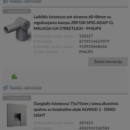
Įtraukti į palyginimą
Laikiklis šviestuvo ant atramos 60-48mm su
reguliuojamu kampu ZRP100 SPIG ADAP CL
MALAGA+LN STREETLIGH - PHILIPS
Elektrobalt prekės kodas
530327
EAN kodas
8719514627079
Gamintojo prekės kodas
910925868646
Prekės ženklas
PHILIPS
Žiūrėti informaciją
Įtraukti į palyginimą
Dangtelis šviestuvui 75x75mm į sieną aliuminio
spalvos su kvadratine skyle ALWAID 2 - DEKO
LIGHT
Elektrobalt prekės kodas
207653
EAN kodas
4042943160584