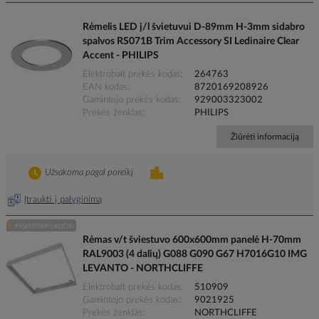
Rėmelis LED į/l švietuvui D-89mm H-3mm sidabro
spalvos RS071B Trim Accessory SI Ledinaire Clear
Accent - PHILIPS
Elektrobalt prekės kodas
264763
EAN kodas
8720169208926
Gamintojo prekės kodas
929003323002
Prekės ženklas
PHILIPS
Žiūrėti informaciją
Užsakoma pagal poreikį
Įtraukti į palyginimą
Rėmas v/t šviestuvo 600x600mm panelė H-70mm
RAL9003 (4 dalių) G088 G090 G67 H7016G10 IMG
LEVANTO - NORTHCLIFFE
Elektrobalt prekės kodas
510909
Gamintojo prekės kodas
9021925
Prekės ženklas
NORTHCLIFFE