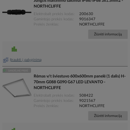
Jungtis maitinimo šaltiniui IP66/IP68 3x1.5mm2 -
NORTHCLIFFE
Elektrobalt prekės kodas
200630
Gamintojo prekės kodas
9016347
Prekės ženklas
NORTHCLIFFE
Žiūrėti informaciją
Įtraukti į palyginimą
Rėmas v/t šviestuvo 600x600mm panelė (1 dalis) H-
70mm G088 G090 G67 LED LEVANTO -
NORTHCLIFFE
Elektrobalt prekės kodas
508422
Gamintojo prekės kodas
9021567
Prekės ženklas
NORTHCLIFFE
Žiūrėti informaciją