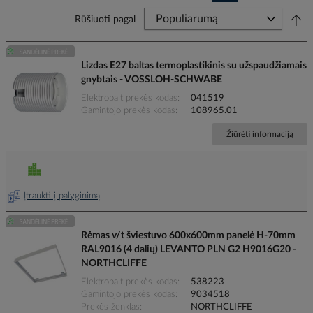
Rūšiuoti pagal
Lizdas E27 baltas termoplastikinis su užspaudžiamais
gnybtais - VOSSLOH-SCHWABE
Elektrobalt prekės kodas
041519
Gamintojo prekės kodas
108965.01
Žiūrėti informaciją
Įtraukti į palyginimą
Rėmas v/t šviestuvo 600x600mm panelė H-70mm
RAL9016 (4 dalių) LEVANTO PLN G2 H9016G20 -
NORTHCLIFFE
Elektrobalt prekės kodas
538223
Gamintojo prekės kodas
9034518
Prekės ženklas
NORTHCLIFFE