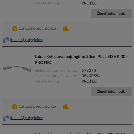
Prekės ženklas
PROTEC
Žiūrėti informaciją
Užsakoma pagal poreikį
Įtraukti į palyginimą
Laidas šviestuvo pajungimo 30cm PLL LED VK 30 -
PROTEC
Elektrobalt prekės kodas
578370
Gamintojo prekės kodas
05400554
Prekės ženklas
PROTEC
Žiūrėti informaciją
Užsakoma pagal poreikį
Įtraukti į palyginimą