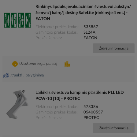
Rinkinys lipdukų evakuaciniam šviestuvui aukštyn/
žemyn/į kairę/į dešinę SafeLite [rinkinyje 4 vnt.] -
EATON
Elektrobalt prekės kodas
535867
Gamintojo prekės kodas
SL24A
Prekės ženklas
EATON
Žiūrėti informaciją
Užsakoma pagal poreikį
Įtraukti į palyginimą
Laikiklis šviestuvo kampinis plastikinis PLL LED
PCW-10 [10] - PROTEC
Elektrobalt prekės kodas
578386
Gamintojo prekės kodas
05400557
Prekės ženklas
PROTEC
Žiūrėti informaciją