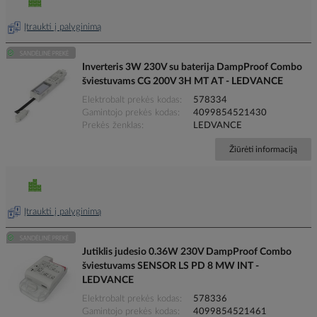
Įtraukti į palyginimą
Inverteris 3W 230V su baterija DampProof Combo
šviestuvams CG 200V 3H MT AT - LEDVANCE
Elektrobalt prekės kodas
578334
Gamintojo prekės kodas
4099854521430
Prekės ženklas
LEDVANCE
Žiūrėti informaciją
Įtraukti į palyginimą
Jutiklis judesio 0.36W 230V DampProof Combo
šviestuvams SENSOR LS PD 8 MW INT -
LEDVANCE
Elektrobalt prekės kodas
578336
Gamintojo prekės kodas
4099854521461