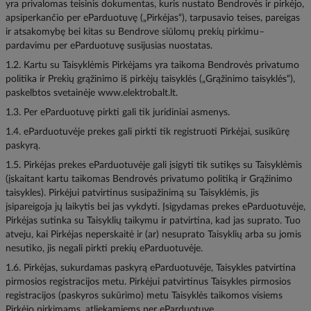
yra privalomas teisinis dokumentas, kuris nustato Bendrovės ir pirkėjo,
apsiperkančio per eParduotuvę („Pirkėjas“), tarpusavio teises, pareigas
ir atsakomybę bei kitas su Bendrove siūlomų prekių pirkimu–
pardavimu per eParduotuvę susijusias nuostatas.
1.2. Kartu su Taisyklėmis Pirkėjams yra taikoma Bendrovės privatumo
politika ir Prekių grąžinimo iš pirkėjų taisyklės („Grąžinimo taisyklės“),
paskelbtos svetainėje www.elektrobalt.lt.
1.3. Per eParduotuvę pirkti gali tik juridiniai asmenys.
1.4. eParduotuvėje prekes gali pirkti tik registruoti Pirkėjai, susikūrę
paskyrą.
1.5. Pirkėjas prekes eParduotuvėje gali įsigyti tik sutikęs su Taisyklėmis
(įskaitant kartu taikomas Bendrovės privatumo politiką ir Grąžinimo
taisykles). Pirkėjui patvirtinus susipažinimą su Taisyklėmis, jis
įsipareigoja jų laikytis bei jas vykdyti. Įsigydamas prekes eParduotuvėje,
Pirkėjas sutinka su Taisyklių taikymu ir patvirtina, kad jas suprato. Tuo
atveju, kai Pirkėjas neperskaitė ir (ar) nesuprato Taisyklių arba su jomis
nesutiko, jis negali pirkti prekių eParduotuvėje.
1.6. Pirkėjas, sukurdamas paskyrą eParduotuvėje, Taisykles patvirtina
pirmosios registracijos metu. Pirkėjui patvirtinus Taisykles pirmosios
registracijos (paskyros sukūrimo) metu Taisyklės taikomos visiems
Pirkėjo pirkimams, atliekamiems per eParduotuvę.