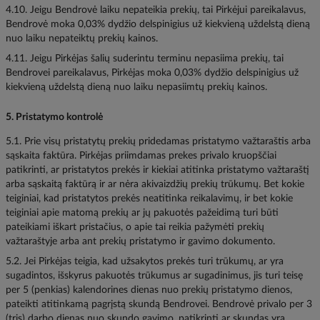
4.10. Jeigu Bendrovė laiku nepateikia prekių, tai Pirkėjui pareikalavus,
Bendrovė moka 0,03% dydžio delspinigius už kiekvieną uždelstą dieną
nuo laiku nepateiktų prekių kainos.
4.11. Jeigu Pirkėjas šalių suderintu terminu nepasiima prekių, tai
Bendrovei pareikalavus, Pirkėjas moka 0,03% dydžio delspinigius už
kiekvieną uždelstą dieną nuo laiku nepasiimtų prekių kainos.
5. Pristatymo kontrolė
5.1. Prie visų pristatytų prekių pridedamas pristatymo važtaraštis arba
sąskaita faktūra. Pirkėjas priimdamas prekes privalo kruopščiai
patikrinti, ar pristatytos prekės ir kiekiai atitinka pristatymo važtaraštį
arba sąskaitą faktūrą ir ar nėra akivaizdžių prekių trūkumų. Bet kokie
teiginiai, kad pristatytos prekės neatitinka reikalavimų, ir bet kokie
teiginiai apie matomą prekių ar jų pakuotės pažeidimą turi būti
pateikiami iškart pristačius, o apie tai reikia pažymėti prekių
važtaraštyje arba ant prekių pristatymo ir gavimo dokumento.
5.2. Jei Pirkėjas teigia, kad užsakytos prekės turi trūkumų, ar yra
sugadintos, išskyrus pakuotės trūkumus ar sugadinimus, jis turi teisę
per 5 (penkias) kalendorines dienas nuo prekių pristatymo dienos,
pateikti atitinkamą pagrįstą skundą Bendrovei. Bendrovė privalo per 3
(tris) darbo dienas nuo skundo gavimo, patikrinti ar skundas yra