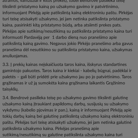
atramos, vamzdžiai ir kitos prekės), todėl Bendrovė pasilieka teisę
tikslinti pristatymo kainą po užsakymo gavimo ir patvirtinimo,
informuojant Pirkėją apie patikslintą kainą elektroniniu paštu. Pirkėjas
turi teisę atsisakyti užsakymo, jei jam netinka patikslinta pristatymo
kaina, pasirinkti kitą pristatymo būdą, arba atsiimti prekes pats.
Pirkėjas apie sutikimą/nesutikimą su patikslinta pristatymo kaina turi
informuoti Pardavėją per 1 darbo dieną nuo pranešimo apie
patikslintą kainą gavimo. Negavus jokio Pirkėjo pranešimo arba gavus
pranešima dėl nesutikimo su patikslinta pristatymo kaina, užsakymas
anuliuojamas.
3.3. Į prekių kainas neįskaičiuota taros kaina, išskyrus standartines
gamintojo pakuotes. Taros kaina ir kiekiai - kabelių būgnai, padėklai ir
paletės – gali būti pridėti prie užsakymo jau po jo patvirtinimo. Taros
grąžinamas ir už ją sumokėta kaina grąžinama laikantis Grąžinimo
taisyklių.
3.4. Bendrovė pasilieka teisę po užsakymo gavimo tikslinti galutinę
užsakymo kainą įtraukiant papildomų darbų, susijusių su užsakymo
vykdymu (kabelio pjovimas ir pan.), kainą ir informuojant Pirkėją apie
tokių darbų kainą bei galutinę patikslintą užsakymo kainą elektroniniu
paštu. Pirkėjas turi teisę atsisakyti užsakymo, jei jam netinka galutinė
patikslinta užsakymo kaina. Pirkėjas pranešimą apie
sutikimą/nesutikimą su galutine patikslinta užsakymo kaina turi