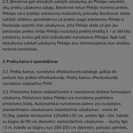
2.3. Bendrovė gali atsisakyti vykdyti užsakymą, jei Pirkėjas neįvykdo
visų prekių užsakymo sąlygų, Bendrovė neturi Pirkėjo norimos prekės,
Pirkėjas nėra įvykdęs ankstesnių mokestinių prievolių Bendrovei, delsia
vykdyti atidėtus apmokėjimus už prekes pagal ankstesnes Pirkėjo ir
Pardavėjo sutartis ir/ar užsakymus, arba Pirkėjo skola už jam jau
perduotas prekes viršija Pirkėjui nustatytą prekinį kreditą ir / ar dėl kitų
priežasčių, kurios gali būti individualiai nurodomos Pirkėjui. Apie tokį
atsisakymą vykdyti užsakymą Pirkėjas bus informuojamas kuo skubiau
turimais kontaktais.
3. Prekių kaina ir apmokėjimas
3.1. Prekių kainos, nurodytos eParduotuvės kataloge, galioja tik
perkant šias prekes eParduotuvėje. Prekių kainos eParduotuvėje
nurodytos neįskaičius PVM.
3.2. Pristatymo kainos neįskaičiuotos ir nurodomos atskirai formuojant
užsakymą. Pristatymo kaina Pirkėjui yra nurodoma pasirinkus
pristatymo būdą. Automatiškai nurodomos kainos yra nustatytos
standartiniams užsakymams (standartinis užsakymas - svoris iki
31,5kg, paletės išmatavimai 120x80x150 cm, prekės ilgis <2m, kabelis
su būgnu iki 90 cm diametro; nestandartinis užsakymas - siuntų ilgis
>3 m, kabelis su būgnu nuo 100-250 cm diametro, pamatai, gembės,