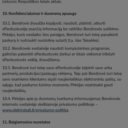
Lietuvos Respublikos teisės aktais.
10. Konfidencialumas ir duomenų apsauga
10.1. Bendrovė draudžia kopijuoti, naudoti, platinti, atkurti
eParduotuvėje esančią informaciją be raštiško Bendrovės sutikimo.
Pirkėjui, kuris nesilaiko šios pareigos, Bendrovė turi teisę panaikinti
paskyrą ir nutraukti nuotolinę sutartį (t.y. šias Taisykles).
10.2. Bendrovės svetainėje naudoti kompiuterines programas,
galinčias pakenkti eParduotuvės darbui ar kitais veiksmai trikdyti
eParduotuvės veiklą, draudžiama.
10.3. Bendrovė turi teisę savo eParduotuvėje talpinti savo arba
partnerių produkcijos/paslaugų reklamą. Taip pat Bendrovė turi teisę
savo esamiems klientams siųsti naujienlaiškius elektroniniu paštų, su
sąlyga, kad paskyros kūrimo momentu Pirkėjas neatsisakė gauti
naujienlaiškių.
10.4. Pirkėjas apie jo duomenų tvarkymą informuojamas Bendrovės
interneto svetainėje skelbiamoje privatumo politikoje –
www.elektrobalt.lt/privatumo-politika
.
11. Baigiamosios nuostatos