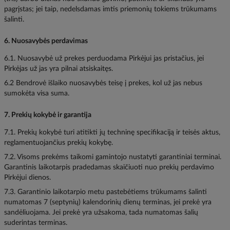
pagrįstas; jei taip, nedelsdamas imtis priemonių tokiems trūkumams
šalinti.
6. Nuosavybės perdavimas
6.1. Nuosavybė už prekes perduodama Pirkėjui jas pristačius, jei
Pirkėjas už jas yra pilnai atsiskaitęs.
6.2 Bendrovė išlaiko nuosavybės teisę į prekes, kol už jas nebus
sumokėta visa suma.
7. Prekių kokybė ir garantija
7.1. Prekių kokybė turi atitikti jų techninę specifikaciją ir teisės aktus,
reglamentuojančius prekių kokybę.
7.2. Visoms prekėms taikomi gamintojo nustatyti garantiniai terminai.
Garantinis laikotarpis pradedamas skaičiuoti nuo prekių perdavimo
Pirkėjui dienos.
7.3. Garantinio laikotarpio metu pastebėtiems trūkumams šalinti
numatomas 7 (septynių) kalendorinių dienų terminas, jei prekė yra
sandėliuojama. Jei prekė yra užsakoma, tada numatomas šalių
suderintas terminas.