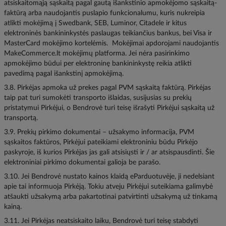
atsiskaitomąją sąskaitą pagal gautą išankstinio apmokėjomo sąskaitą-
faktūrą arba naudojantis puslapio funkcionalumu, kuris nukreipia
atlikti mokėjimą į Swedbank, SEB, Luminor, Citadele ir kitus
elektroninės bankininkystės paslaugas teikiančius bankus, bei Visa ir
MasterCard mokėjimo kortelėmis. Mokėjimai apdorojami naudojantis
MakeCommerce.lt mokėjimų platforma. Jei nėra pasirinkimo
apmokėjimo būdui per elektroninę bankininkystę reikia atlikti
pavedimą pagal išankstinį apmokėjimą.
3.8. Pirkėjas apmoka už prekes pagal PVM sąskaitą faktūrą. Pirkėjas
taip pat turi sumokėti transporto išlaidas, susijusias su prekių
pristatymui Pirkėjui, o Bendrovė turi teisę išrašyti Pirkėjui sąskaitą už
transportą.
3.9. Prekių pirkimo dokumentai – užsakymo informacija, PVM
sąskaitos faktūros, Pirkėjui pateikiami elektroniniu būdu Pirkėjo
paskyroje, iš kurios Pirkėjas jas gali atsisiųsti ir / ar atsispausdinti. Šie
elektroniniai pirkimo dokumentai galioja be parašo.
3.10. Jei Bendrovė nustato kainos klaidą eParduotuvėje, ji nedelsiant
apie tai informuoja Pirkėją. Tokiu atveju Pirkėjui suteikiama galimybė
atšaukti užsakymą arba pakartotinai patvirtinti užsakymą už tinkamą
kainą.
3.11. Jei Pirkėjas neatsiskaito laiku, Bendrovė turi teisę stabdyti