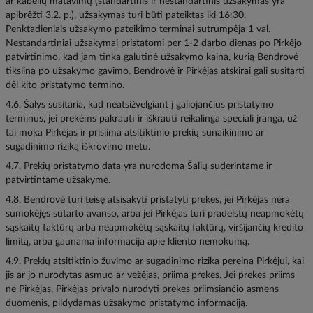
ar kabelių matavimų (standartinis ir nestandartinis užsakymas yra
apibrėžti 3.2. p.), užsakymas turi būti pateiktas iki 16:30.
Penktadieniais užsakymo pateikimo terminai sutrumpėja 1 val.
Nestandartiniai užsakymai pristatomi per 1-2 darbo dienas po Pirkėjo
patvirtinimo, kad jam tinka galutinė užsakymo kaina, kurią Bendrovė
tikslina po užsakymo gavimo. Bendrovė ir Pirkėjas atskirai gali susitarti
dėl kito pristatymo termino.
4.6. Šalys susitaria, kad neatsižvelgiant į galiojančius pristatymo
terminus, jei prekėms pakrauti ir iškrauti reikalinga speciali įranga, už
tai moka Pirkėjas ir prisiima atsitiktinio prekių sunaikinimo ar
sugadinimo riziką iškrovimo metu.
4.7. Prekių pristatymo data yra nurodoma Šalių suderintame ir
patvirtintame užsakyme.
4.8. Bendrovė turi teisę atsisakyti pristatyti prekes, jei Pirkėjas nėra
sumokėjęs sutarto avanso, arba jei Pirkėjas turi pradelstų neapmokėtų
sąskaitų faktūrų arba neapmokėtų sąskaitų faktūrų, viršijančių kredito
limitą, arba gaunama informacija apie kliento nemokumą.
4.9. Prekių atsitiktinio žuvimo ar sugadinimo rizika pereina Pirkėjui, kai
jis ar jo nurodytas asmuo ar vežėjas, priima prekes. Jei prekes priims
ne Pirkėjas, Pirkėjas privalo nurodyti prekes priimsiančio asmens
duomenis, pildydamas užsakymo pristatymo informaciją.