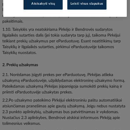
paskelbimo eParduotuvėje dieną. Jei Pirkėjas per išankstinio įspėjimo
Atsisakyti visų
Leisti visus slapukus
laikotarpį neprieštaravo Taisyklių pakeitimams ir toliau bet kokiu būdu
naudojasi eParduotuve, laikoma, kad jis sutinka su visais Taisyklių
pakeitimais.
1.10. Taisyklės yra neatskiriama Pirkėjo ir Bendrovės sudarytos
Ilgalaikės sutarties dalis (jei tokia sudaryta tarp jų), taikoma Pirkėjui
teikiant prekių užsakymus per eParduotuvę. Esant neatitikimų tarp
Taisyklių ir Ilgalaikės sutarties, pirkimui eParduotuvėje taikomos
Taisyklių nuostatos.
2. Prekių užsakymas
2.1. Norėdamas įsigyti prekes per eParduotuvę, Pirkėjas atlieka
užsakymą eParduotuvėje, užpildydamas elektroninę užsakymo formą.
Pateikdamas užsakymą Pirkėjas įsipareigoja sumokėti prekių kainą ir
priimti eParduotuvėje užsakytas prekes.
2.2.Po užsakymo pateikimo Pirkėjui elektroniniu paštu automatiškai
atsiunčiamas pranešimas apie gautą užsakymą. Jeigu nebus nustatyta
2.3 punkto aplinkybių, užsakymas bus patvirtinamas ir vykdomas.
Nustačius 2.3 aplinkybes, Bendrovė atskirai informuos Pirkėją apie
tolimesnius veiksmus.