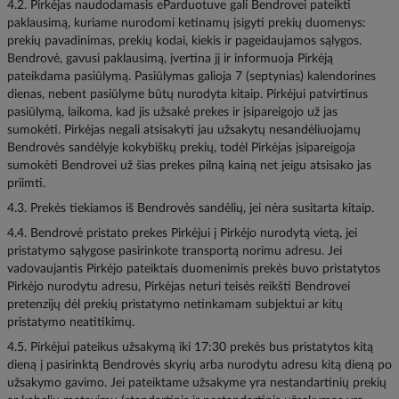
4.2. Pirkėjas naudodamasis eParduotuve gali Bendrovei pateikti
paklausimą, kuriame nurodomi ketinamų įsigyti prekių duomenys:
prekių pavadinimas, prekių kodai, kiekis ir pageidaujamos sąlygos.
Bendrovė, gavusi paklausimą, įvertina jį ir informuoja Pirkėją
pateikdama pasiūlymą. Pasiūlymas galioja 7 (septynias) kalendorines
dienas, nebent pasiūlyme būtų nurodyta kitaip. Pirkėjui patvirtinus
pasiūlymą, laikoma, kad jis užsakė prekes ir įsipareigojo už jas
sumokėti. Pirkėjas negali atsisakyti jau užsakytų nesandėliuojamų
Bendrovės sandėlyje kokybiškų prekių, todėl Pirkėjas įsipareigoja
sumokėti Bendrovei už šias prekes pilną kainą net jeigu atsisako jas
priimti.
4.3. Prekės tiekiamos iš Bendrovės sandėlių, jei nėra susitarta kitaip.
4.4. Bendrovė pristato prekes Pirkėjui į Pirkėjo nurodytą vietą, jei
pristatymo sąlygose pasirinkote transportą norimu adresu. Jei
vadovaujantis Pirkėjo pateiktais duomenimis prekės buvo pristatytos
Pirkėjo nurodytu adresu, Pirkėjas neturi teisės reikšti Bendrovei
pretenzijų dėl prekių pristatymo netinkamam subjektui ar kitų
pristatymo neatitikimų.
4.5. Pirkėjui pateikus užsakymą iki 17:30 prekės bus pristatytos kitą
dieną į pasirinktą Bendrovės skyrių arba nurodytu adresu kitą dieną po
užsakymo gavimo. Jei pateiktame užsakyme yra nestandartinių prekių