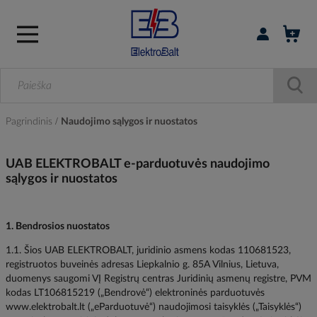
Prisijungti / r
Pagrindinis
Naudojimo sąlygos ir nuostatos
UAB ELEKTROBALT e-parduotuvės naudojimo
sąlygos ir nuostatos
1. Bendrosios nuostatos
1.1. Šios UAB ELEKTROBALT, juridinio asmens kodas 110681523,
registruotos buveinės adresas Liepkalnio g. 85A Vilnius, Lietuva,
duomenys saugomi VĮ Registrų centras Juridinių asmenų registre, PVM
kodas LT106815219 („Bendrovė“) elektroninės parduotuvės
www.elektrobalt.lt („eParduotuvė“) naudojimosi taisyklės („Taisyklės“)