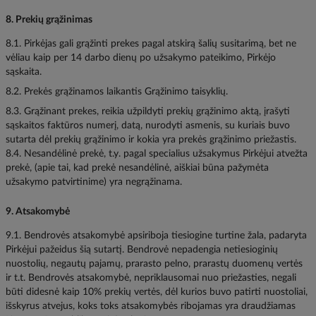
8. Prekių grąžinimas
8.1. Pirkėjas gali grąžinti prekes pagal atskirą šalių susitarimą, bet ne
vėliau kaip per 14 darbo dienų po užsakymo pateikimo, Pirkėjo
sąskaita.
8.2. Prekės grąžinamos laikantis Grąžinimo taisyklių.
8.3. Grąžinant prekes, reikia užpildyti prekių grąžinimo aktą, įrašyti
sąskaitos faktūros numerį, datą, nurodyti asmenis, su kuriais buvo
sutarta dėl prekių grąžinimo ir kokia yra prekės grąžinimo priežastis.
8.4. Nesandėlinė prekė, t.y. pagal specialius užsakymus Pirkėjui atvežta
prekė, (apie tai, kad prekė nesandėlinė, aiškiai būna pažymėta
užsakymo patvirtinime) yra negrąžinama.
9. Atsakomybė
9.1. Bendrovės atsakomybė apsiriboja tiesiogine turtine žala, padaryta
Pirkėjui pažeidus šią sutartį. Bendrovė nepadengia netiesioginių
nuostolių, negautų pajamų, prarasto pelno, prarastų duomenų vertės
ir t.t. Bendrovės atsakomybė, nepriklausomai nuo priežasties, negali
būti didesnė kaip 10% prekių vertės, dėl kurios buvo patirti nuostoliai,
išskyrus atvejus, koks toks atsakomybės ribojamas yra draudžiamas