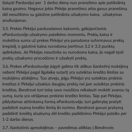
išsiųsti Pardavėjui per 1 darbo dieną nuo pranešimo apie patikslintą
kainą gavimo. Negavus jokio Pirkėjo pranešimo arba gavus pranešimą
dėl nesutikimo su galutine patikslinta užsakymo kaina, užsakymas
anuliuojamas.
3.5. Prekės Pirkėjui parduodamos kainomis, galiojančiomis
eParduotuvėje užsakymo pateikimo momentu. Prekių kaina ir
mokėtina suma už prekes Pirkėjui yra parodoma suformavus prekių
krepšelį, o galutinė kaina nurodoma įvertinus 3.2 ir 3.3 punktų
aplinkybes. Jei Pirkėjas nesutinka su nurodoma kaina, jis negali tęsti
prekių užsakymo procedūros ir užsakyti prekių.
3.6. Prekes eParduotuvėje įsigyti galima tik atlikus išankstinį mokėjimą
nebent Pirkėjui pagal Ilgalaikę sutartį yra suteiktas kredito limitas su
mokėjimo atidėjimu. Tuo atveju, jeigu Pirkėjui yra suteiktas prekinis
kreditas ir Pirkėjui užsakius daugiau prekių nei jam suteiktas prekinis
kreditas, Bendrovė turi teisę savo nuožiūra reikalauti mokėti avansu tą
sumą, kuria yra viršijamas prekinio kredito limitas. Taip pat Pirkėjas,
pildydamas atitinkamą formą eParduotuvėje, turi galimybę prašyti
padidinti esamą kredito limitą iki norimo. Bendrovė gavusi prašymą
padidinti kreditą atsakymą dėl kredito padidinimo Pirkėjui pateiks per
1-2 darbo dienas.
3.7. Išankstinis apmokėjimas – pavedimas atliktas į Bendrovės