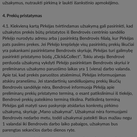
užsakymus, nutraukti pirkimą ir laukti išankstinio apmokėjimo.
4. Prekių pristatymas
4.1. Kiekvieną kartą Pirkėjas tvirtindamas užsakymą gali pasirinkti, kad
užsakytos prekės būtų pristatytos iš Bendrovės centrinio sandėlio
Pirkėjo nurodytu adresu arba į pasirinktą Bendrovės filialą, kur Pirkėjas
pats pasiims prekes. Jei Pirkėjo krepšelyje visų pasirinktų prekių likučiai
yra pakankami pasirinktame Bendrovės skyriuje, Pirkėjas turi galimybę
pasirinkti pristatymo būdą „Click&Collect“. Tokiu atveju Bendrovė
perduoda užsakymą vykdyti Pirkėjo pasirinktam Bendrovės skyriui ir
preliminarus užsakymo paruošimo laikas yra 1 (viena) darbo valanda.
Apie tai, kad prekės paruoštos atsiėmimui, Pirkėjas informuojamas
atskiru pranešimu. Jei standartinių sandėliuojamų prekių likučių
Bendrovės sandėlyje nėra, Bendrovė informuoja Pirkėją apie
preliminarų prekių pristatymo terminą, o esant patikslinimui iš tiekėjo,
Bendrovė prekių pateikimo terminą tikslina. Patikslintą terminą
Pirkėjas gali matyti savo paskyroje atsidarius konkretų pirkimo
užsakymą, skyriuje „Mano užsakymai“. Užsakymai nėra formuojami
Bendrovės nedarbo metu, todėl užsakymai pateikti likus mažiau negu
1 valandai iki Bendrovės darbo laiko pabaigos, užsakymas bus
parengtas sekančios darbo dienos ryte.