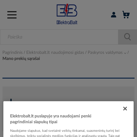
Prisijungti / r
Pagrindinis
Elektrobalt.lt naudojimosi gidas
Paskyros valdymas ⌵
Mano prekių sąrašai
Mano prekių sąrašai
Elektrobalt.lt puslapyje yra naudojami penki
pagrindiniai slapukų tipai
Naudojame slapukus, kad svetainė veiktų tinkamai, suasmenintų turinį bei
skelbimus, teiktų socialinės medijos funkcijas ir analizuotų srautą. Taip pat