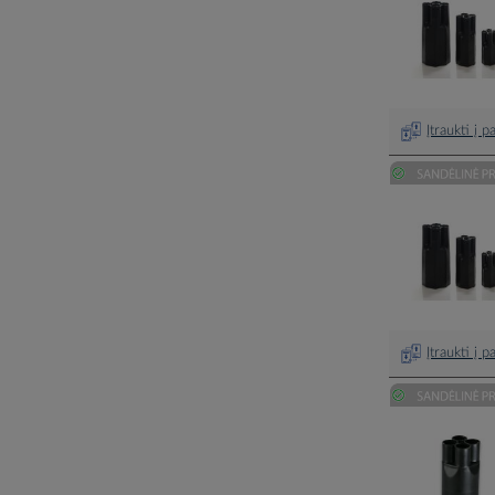
Įtraukti į 
Įtraukti į 