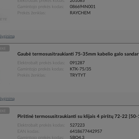
Elektrobalt prekės kodas
201085
Gamintojo prekės kodas
086694N001
Prekės ženklas
RAYCHEM
palyginimą
Gaubė termosusitraukianti 75-35mm kabelio galo sanda
Elektrobalt prekės kodas
091287
Gamintojo prekės kodas
KTK-75/35
Prekės ženklas
TRYTYT
palyginimą
Pirštinė termosusitraukianti su klijais 4 pirštų 72-22 
Elektrobalt prekės kodas
527223
EAN kodas
6418677442957
Gamintojo prekės kodas
SBO4.3