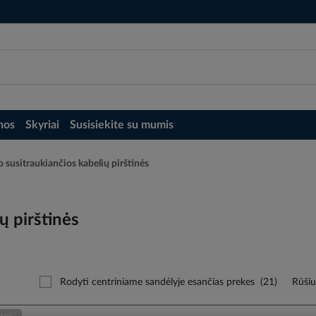
nos
Skyriai
Susisiekite su mumis
 susitraukiančios kabelių pirštinės
ų pirštinės
Rodyti centriniame sandėlyje esančias prekes
(21)
Rūšiu