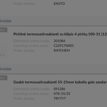
Prekės ženklas
ENSTO
palyginimą
Pirštinė termosusitraukianti su klijais 4 pirštų 100-
Elektrobalt prekės kodas
201084
Gamintojo prekės kodas
C22917N001
Prekės ženklas
RAYCHEM
palyginimą
Gaubė termosusitraukianti 55-25mm kabelio galo sanda
Elektrobalt prekės kodas
091286
Gamintojo prekės kodas
KTK-55/25
Prekės ženklas
TRYTYT