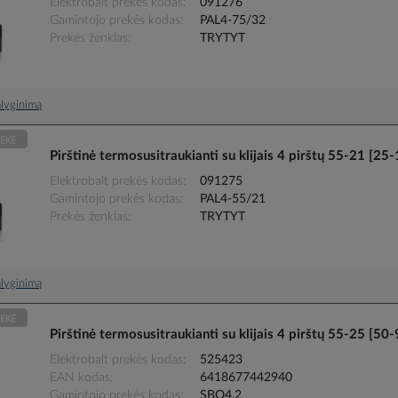
Elektrobalt prekės kodas
091276
Gamintojo prekės kodas
PAL4-75/32
Prekės ženklas
TRYTYT
palyginimą
Pirštinė termosusitraukianti su klijais 4 pirštų 55-21 
Elektrobalt prekės kodas
091275
Gamintojo prekės kodas
PAL4-55/21
Prekės ženklas
TRYTYT
palyginimą
Pirštinė termosusitraukianti su klijais 4 pirštų 55-25 
Elektrobalt prekės kodas
525423
EAN kodas
6418677442940
Gamintojo prekės kodas
SBO4.2