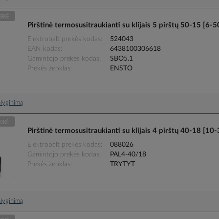
Pirštinė termosusitraukianti su klijais 5 pirštų 50-15 [
Elektrobalt prekės kodas
524043
EAN kodas
6438100306618
Gamintojo prekės kodas
SBO5.1
Prekės ženklas
ENSTO
palyginimą
Pirštinė termosusitraukianti su klijais 4 pirštų 40-18 
Elektrobalt prekės kodas
088026
Gamintojo prekės kodas
PAL4-40/18
Prekės ženklas
TRYTYT
palyginimą