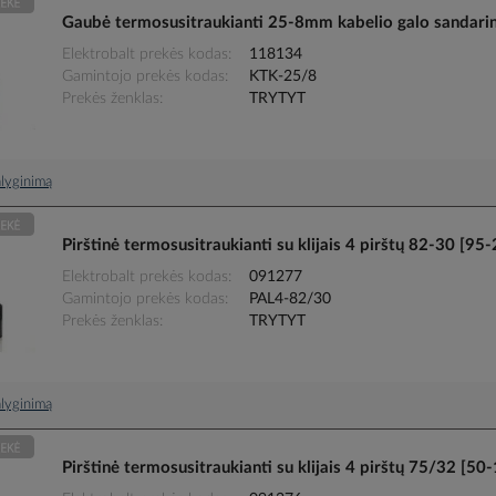
Gaubė termosusitraukianti 25-8mm kabelio galo sandar
Elektrobalt prekės kodas
118134
Gamintojo prekės kodas
KTK-25/8
Prekės ženklas
TRYTYT
palyginimą
Pirštinė termosusitraukianti su klijais 4 pirštų 82-30 
Elektrobalt prekės kodas
091277
Gamintojo prekės kodas
PAL4-82/30
Prekės ženklas
TRYTYT
palyginimą
Pirštinė termosusitraukianti su klijais 4 pirštų 75/32 