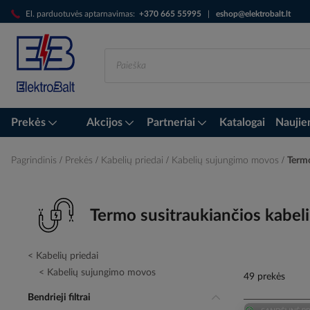
Skip
El. parduotuvės aptarnavimas:
+370 665 55995
|
eshop@elektrobalt.lt
to
Content
Prekės
Akcijos
Partneriai
Katalogai
Naujie
Pagrindinis
Prekės
Kabelių priedai
Kabelių sujungimo movos
Termo
Termo susitraukiančios kabeli
Kabelių priedai
Kabelių sujungimo movos
49 prekės
Bendrieji filtrai