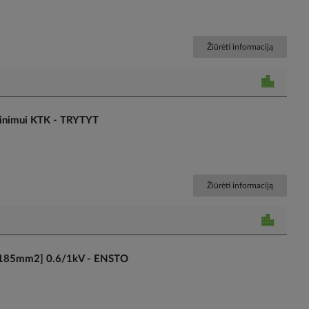
Žiūrėti informaciją
rinimui KTK - TRYTYT
Žiūrėti informaciją
[50-185mm2] 0.6/1kV - ENSTO