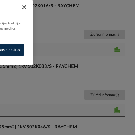
5 [50-150mm2] 1kV 502K016/S - RAYCHEM
dijos funkcijas
nės medijos,
Žiūrėti informaciją
isus slapukus
.5 [4-35mm2] 1kV 502K033/S - RAYCHEM
Žiūrėti informaciją
9 [25-95mm2] 1kV 502K046/S - RAYCHEM