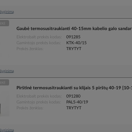
palyginimą
Gaubė termosusitraukianti 40-15mm kabelio galo sanda
Elektrobalt prekės kodas
091285
Gamintojo prekės kodas
KTK-40/15
Prekės ženklas
TRYTYT
palyginimą
Pirštinė termosusitraukianti su klijais 5 pirštų 40-19 
Elektrobalt prekės kodas
091280
Gamintojo prekės kodas
PAL5-40/19
Prekės ženklas
TRYTYT
palyginimą