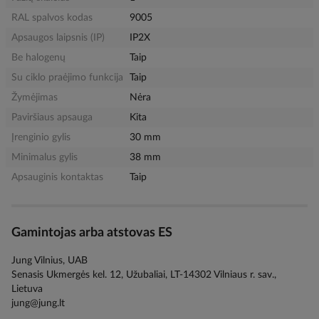
RAL spalvos kodas
9005
Apsaugos laipsnis (IP)
IP2X
Be halogenų
Taip
Su ciklo praėjimo funkcija
Taip
Žymėjimas
Nėra
Paviršiaus apsauga
Kita
Įrenginio gylis
30 mm
Minimalus gylis
38 mm
Apsauginis kontaktas
Taip
Gamintojas arba atstovas ES
Jung Vilnius, UAB
Senasis Ukmergės kel. 12, Užubaliai, LT-14302 Vilniaus r. sav.,
Lietuva
jung@jung.lt