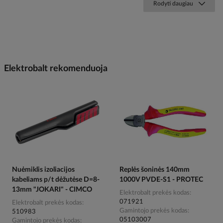
Rodyti daugiau
Elektrobalt rekomenduoja
Nuėmiklis izoliacijos
Replės šoninės 140mm
kabeliams p/t dėžutėse D=8-
1000V PVDE-S1 - PROTEC
13mm "JOKARI" - CIMCO
Elektrobalt prekės kodas
071921
Elektrobalt prekės kodas
Gamintojo prekės kodas
510983
05103007
Gamintojo prekės kodas