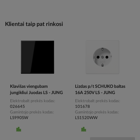
Klientai taip pat rinkosi
Klavišas viengubam
Lizdas p/t SCHUKO baltas
jungikliui Juodas LS - JUNG
16A 250V LS - JUNG
Elektrobalt prekės kodas
Elektrobalt prekės kodas
026645
101678
Gamintojo prekės kodas
Gamintojo prekės kodas
LS990SW
LS1520WW