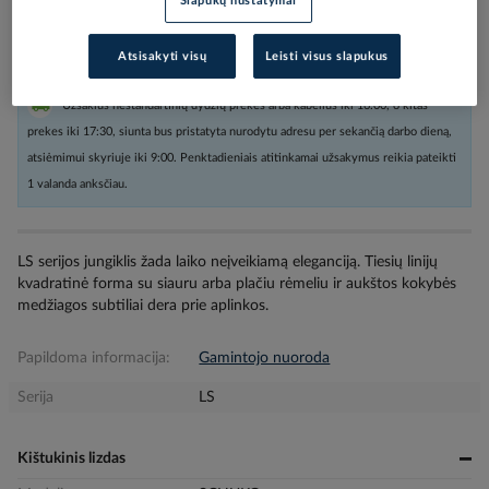
Slapukų nustatymai
Kiekis tiekėjo sandėlyje
(
1501
vnt
)
4
darbo dienos (-ų)
Atsisakyti visų
Leisti visus slapukus
Užsakius nestandartinių dydžių prekes arba kabelius iki 16:00, o kitas
prekes iki 17:30, siunta bus pristatyta nurodytu adresu per sekančią darbo dieną,
atsiėmimui skyriuje iki 9:00. Penktadieniais atitinkamai užsakymus reikia pateikti
1 valanda anksčiau.
LS serijos jungiklis žada laiko neįveikiamą eleganciją. Tiesių linijų
kvadratinė forma su siauru arba plačiu rėmeliu ir aukštos kokybės
medžiagos subtiliai dera prie aplinkos.
Papildoma informacija:
Gamintojo nuoroda
Serija
LS
Kištukinis lizdas