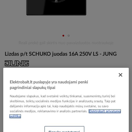
Skip
Reali prekė gali skirtis nuo pavaizduotos nuotraukoje
to
Lizdas p/t SCHUKO juodas 16A 250V LS - JUNG
the
beginning
of
the
Elektrobalt prekės kodas
102320
images
EAN kodas
4011377062962
Elektrobalt.lt puslapyje yra naudojami penki
gallery
Gamintojo prekės kodas
LS1520SW
pagrindiniai slapukų tipai
Naudojame slapukus, kad svetainė veiktų tinkamai, suasmenintų turinį bei
Prisijunkite, norėdami pamatyti kainas
skelbimus, teiktų socialinės medijos funkcijas ir analizuotų srautą. Taip pat
dalijamės informacija apie tai, kaip naudojatės mūsų svetaine, su savo
socialinės medijos, reklamavimo ir analizės partneriais.
Elektrobalt privatumo
Įtraukti į palyginimą
politika