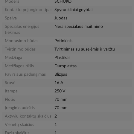
Modelis
SCHUKO
Kontakto prijungimo tipas
Spyruokliniai gnybtai
Spalva
Juodas
Specialus energijos
Nėra specialaus maitinimo
tiekimas
Montavimo būdas
Potinkinis
Tvirtinimo būdas
Tvirtinimas su auselėmis ir varžtu
Medžiaga
Plastikas
Medžiagos rūšis
Duroplastas
Paviršiaus padengimas
Blizgus
Srovė
16 A
Įtampa
250 V
Plotis
70 mm
Įrenginio aukštis
70 mm
Aktyvių kontaktų skaičius
2
Vienetų skaičius
1
Fazių skaičius
1