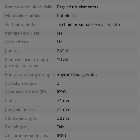
Kompleksinio bloko dalis
Pagrindinis elementas
Montavimo būdas
Potinkinis
Tvirtinimo būdas
Tvirtinimas su auselėmis ir varžtu
Markiravimo vieta
Ne
Apšvietimas
Ne
Įtampa
250 V
Fluorescencinių lempų
10 AX
perjungimo srovė
Kontakto prijungimo tipas
Spyruokliniai gnybtai
Svirtelių skaičius
2
Apsaugos laipsnis (IP)
IP20
Plotis
71 mm
Įrenginio aukštis
71 mm
Montavimo gylis
32 mm
Be halogenų
Taip
Atsparumas smūgiams
IK00