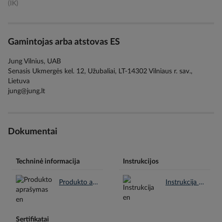
(IK)
Gamintojas arba atstovas ES
Jung Vilnius, UAB
Senasis Ukmergės kel. 12, Užubaliai, LT-14302 Vilniaus r. sav.,
Lietuva
jung@jung.lt
Dokumentai
Techninė informacija
Instrukcijos
Produkto aprašymas en.pdf
Instrukcija en.pdf
Sertifikatai