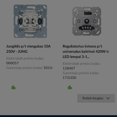
Jungiklis p/t viengubas 10A
Reguliatorius šviesos p/t
250V - JUNG
universalus kaitrinei 420W ir
LED lempai 3-1...
Elektrobalt prekės kodas
000057
Elektrobalt prekės kodas
Gamintojo prekės kodas
501U
128407
Gamintojo prekės kodas
1731DD
Rodyti daugiau