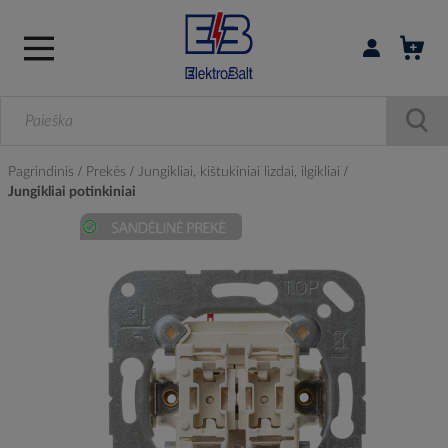
Prisijungti / r
Pagrindinis
Prekės
Jungikliai, kištukiniai lizdai, ilgikliai
Jungikliai potinkiniai
Skip
to
the
end
of
the
images
gallery