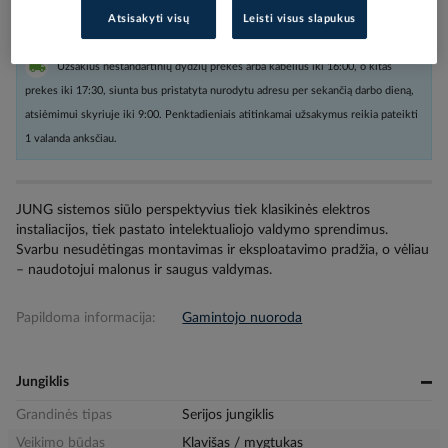
Atsisakyti visų
Leisti visus slapukus
Užsakius nestandartinių dydžių prekes arba kabelius iki 16:00, o kitas
prekes iki 17:30, siunta bus pristatyta nurodytu adresu per sekančią darbo dieną,
atsiėmimui skyriuje iki 9:00. Penktadieniais atitinkamai užsakymus reikia pateikti
1 valanda anksčiau.
JUNG sistemos siūlo perspektyvius tiek klasikinės elektros
instaliacijos, tiek pastato intelektualiojo valdymo sprendimus.
Svarbu nesudėtingas montavimas ir eksploatavimo pradžia, o vėliau
– naudotojui malonus ir saugus valdymas.
Papildoma informacija:
Gamintojo nuoroda
Jungiklis
Grandinės tipas
Serijos jungiklis
Veikimo būdas
Klavišas / mygtukas