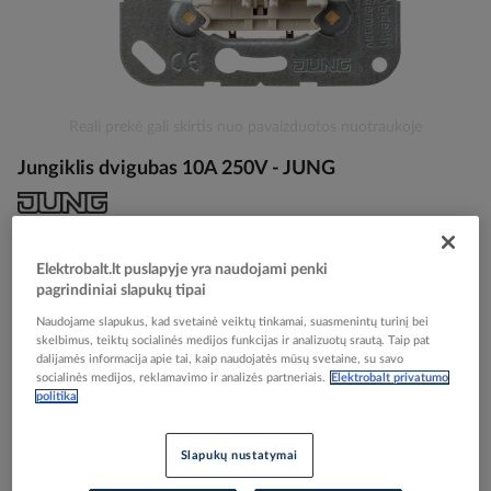
Skip
Reali prekė gali skirtis nuo pavaizduotos nuotraukoje
to
Jungiklis dvigubas 10A 250V - JUNG
the
beginning
of
the
Elektrobalt prekės kodas
000059
images
EAN kodas
4011377261303
Elektrobalt.lt puslapyje yra naudojami penki
gallery
Gamintojo prekės kodas
505U
pagrindiniai slapukų tipai
Naudojame slapukus, kad svetainė veiktų tinkamai, suasmenintų turinį bei
Prisijunkite, norėdami pamatyti kainas
skelbimus, teiktų socialinės medijos funkcijas ir analizuotų srautą. Taip pat
dalijamės informacija apie tai, kaip naudojatės mūsų svetaine, su savo
socialinės medijos, reklamavimo ir analizės partneriais.
Elektrobalt privatumo
Įtraukti į palyginimą
politika
Slapukų nustatymai
Kiekis tiekėjo sandėlyje
(
3572
vnt
)
4
darbo dienos (-ų)