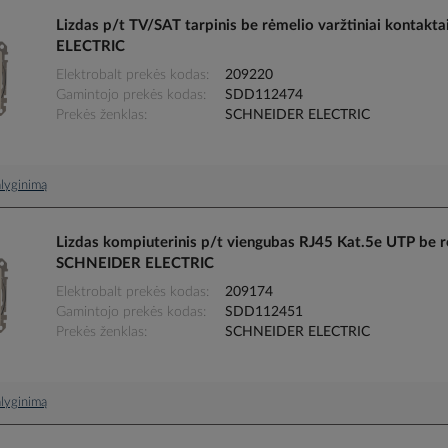
Lizdas p/t TV/SAT tarpinis be rėmelio varžtiniai kont
ELECTRIC
Elektrobalt prekės kodas
209220
Gamintojo prekės kodas
SDD112474
Prekės ženklas
SCHNEIDER ELECTRIC
palyginimą
Lizdas kompiuterinis p/t viengubas RJ45 Kat.5e UTP be
SCHNEIDER ELECTRIC
Elektrobalt prekės kodas
209174
Gamintojo prekės kodas
SDD112451
Prekės ženklas
SCHNEIDER ELECTRIC
palyginimą