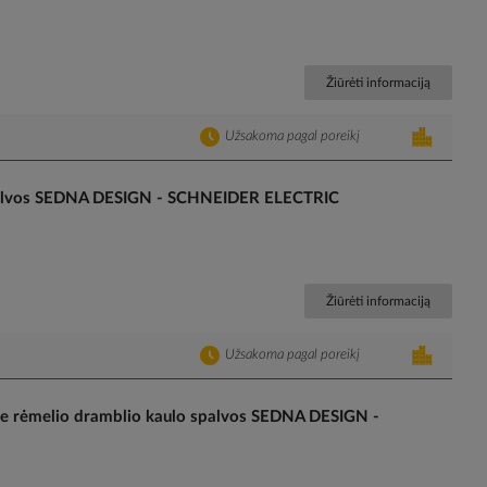
Žiūrėti informaciją
Užsakoma pagal poreikį
 spalvos SEDNA DESIGN - SCHNEIDER ELECTRIC
Žiūrėti informaciją
Užsakoma pagal poreikį
 be rėmelio dramblio kaulo spalvos SEDNA DESIGN -