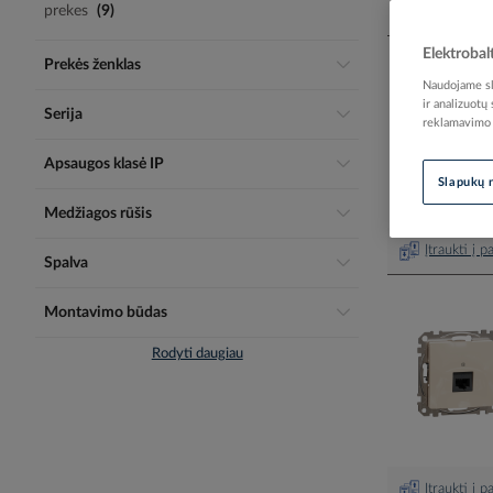
prekes
9
Elektrobal
Prekės ženklas
Naudojame sla
ir analizuotų
Serija
reklamavimo i
Apsaugos klasė IP
Slapukų 
Medžiagos rūšis
Įtraukti į 
Spalva
Montavimo būdas
Rodyti daugiau
Įtraukti į 