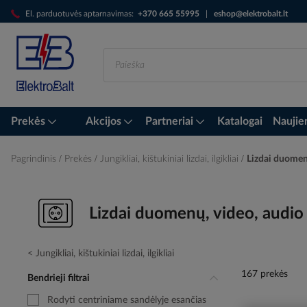
Skip
El. parduotuvės aptarnavimas:
+370 665 55995
|
eshop@elektrobalt.lt
to
Content
Prekės
Akcijos
Partneriai
Katalogai
Naujie
Pagrindinis
Prekės
Jungikliai, kištukiniai lizdai, ilgikliai
Lizdai duomen
Lizdai duomenų, video, audio
Jungikliai, kištukiniai lizdai, ilgikliai
167 prekės
Bendrieji filtrai
Rodyti centriniame sandėlyje esančias