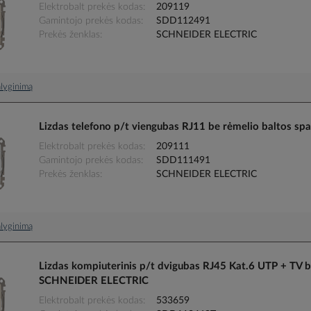
Elektrobalt prekės kodas
209119
Gamintojo prekės kodas
SDD112491
Prekės ženklas
SCHNEIDER ELECTRIC
palyginimą
Lizdas telefono p/t viengubas RJ11 be rėmelio baltos
Elektrobalt prekės kodas
209111
Gamintojo prekės kodas
SDD111491
Prekės ženklas
SCHNEIDER ELECTRIC
palyginimą
Lizdas kompiuterinis p/t dvigubas RJ45 Kat.6 UTP + TV
SCHNEIDER ELECTRIC
Elektrobalt prekės kodas
533659