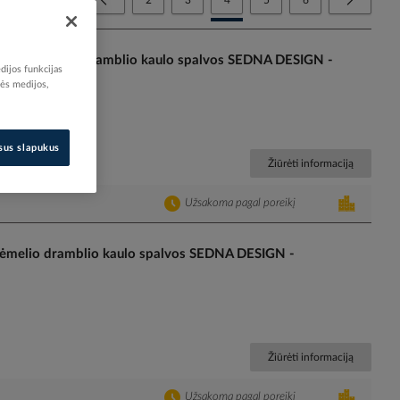
2
3
4
5
6
J11 be rėmelio dramblio kaulo spalvos SEDNA DESIGN -
dijos funkcijas
nės medijos,
isus slapukus
Žiūrėti informaciją
Užsakoma pagal poreikį
 rėmelio dramblio kaulo spalvos SEDNA DESIGN -
Žiūrėti informaciją
Užsakoma pagal poreikį