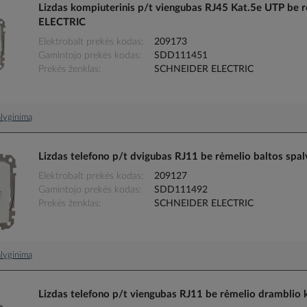
Lizdas kompiuterinis p/t viengubas RJ45 Kat.5e UTP b
ELECTRIC
Elektrobalt prekės kodas
209173
Gamintojo prekės kodas
SDD111451
Prekės ženklas
SCHNEIDER ELECTRIC
palyginimą
Lizdas telefono p/t dvigubas RJ11 be rėmelio baltos 
Elektrobalt prekės kodas
209127
Gamintojo prekės kodas
SDD111492
Prekės ženklas
SCHNEIDER ELECTRIC
palyginimą
Lizdas telefono p/t viengubas RJ11 be rėmelio drambl