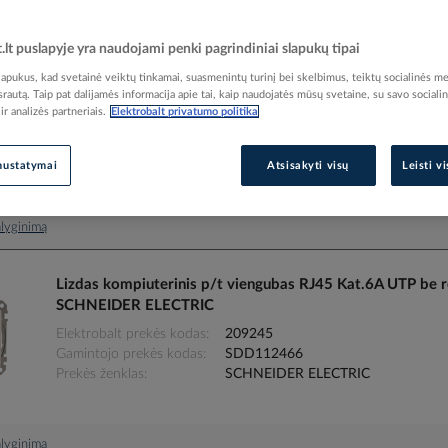
Rūšiuoti pagal
t.lt puslapyje yra naudojami penki pagrindiniai slapukų tipai
Lizdas kompiuterinis p/t dvigubas RJ45 Kat.5e UTP + R
pukus, kad svetainė veiktų tinkamai, suasmenintų turinį bei skelbimus, teiktų socialinės me
SCHNEIDER ELECTRIC
 srautą. Taip pat dalijamės informacija apie tai, kaip naudojatės mūsų svetaine, su savo sociali
r analizės partneriais.
Elektrobalt privatumo politika
Elektrobalt prekės kodas
209249
Gamintojo prekės kodas
SDD112458
Prekės ženklas
SCHNEIDER ELECTRIC
nustatymai
Atsisakyti visų
Leisti v
palyginimą
Lizdas kompiuterinis p/t viengubas RJ45 Kat.6A UTP be
SCHNEIDER ELECTRIC
Elektrobalt prekės kodas
209245
Gamintojo prekės kodas
SDD112466
Prekės ženklas
SCHNEIDER ELECTRIC
palyginimą