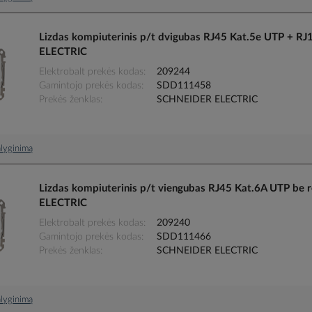
Lizdas kompiuterinis p/t dvigubas RJ45 Kat.5e UTP + 
ELECTRIC
Elektrobalt prekės kodas
209244
Gamintojo prekės kodas
SDD111458
Prekės ženklas
SCHNEIDER ELECTRIC
palyginimą
Lizdas kompiuterinis p/t viengubas RJ45 Kat.6A UTP b
ELECTRIC
Elektrobalt prekės kodas
209240
Gamintojo prekės kodas
SDD111466
Prekės ženklas
SCHNEIDER ELECTRIC
palyginimą