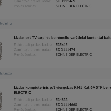
Gamintojo prekės kodas
SDD112469T
Prekės ženklas
SCHNEIDER ELECTRIC
palyginimą
Lizdas p/t TV tarpinis be rėmelio varžtiniai kontakta
Elektrobalt prekės kodas
535615
Gamintojo prekės kodas
SDD111474
Prekės ženklas
SCHNEIDER ELECTRIC
palyginimą
Lizdas kompiuterinis p/t viengubas RJ45 Kat.6A STP b
ELECTRIC
Elektrobalt prekės kodas
534833
Gamintojo prekės kodas
SDD111466S
Prekės ženklas
SCHNEIDER ELECTRIC