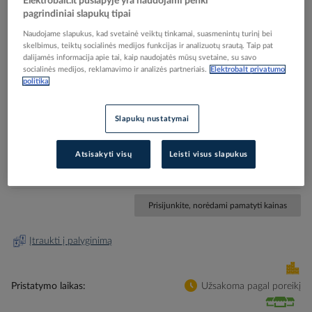
Elektrobalt.lt puslapyje yra naudojami penki
pagrindiniai slapukų tipai
Naudojame slapukus, kad svetainė veiktų tinkamai, suasmenintų turinį bei
skelbimus, teiktų socialinės medijos funkcijas ir analizuotų srautą. Taip pat
dalijamės informacija apie tai, kaip naudojatės mūsų svetaine, su savo
Skip
Reali prekė gali skirtis nuo pavaizduotos nuotraukoje
socialinės medijos, reklamavimo ir analizės partneriais.
Elektrobalt privatumo
politika
to
Ženklas simbolis evakuacinis RODYKLĖ įstrižai
the
beginning
130x130mm lipdukas EV/04 - SAUGOS ŽENKLAI
Slapukų nustatymai
of
the
images
Atsisakyti visų
Leisti visus slapukus
Elektrobalt prekės kodas
112730
gallery
Gamintojo prekės kodas
EV/04.130X130.LIPD
Prisijunkite, norėdami pamatyti kainas
Įtraukti į palyginimą
Pristatymo laikas
Užsakoma pagal poreikį