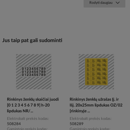
Rodyti daugiau
Jus taip pat gali sudominti
Rinkinys ženklų skaičiai juodi
Rinkinys ženklų užrašas Įj. ir
[0 1 2 3 4 5 6 7 8 9] h-20
Išj. 20x25mm lipdukas OZ/02
lipdukas NR/...
[rinkinyje ...
Elektrobalt prekės kodas
Elektrobalt prekės kodas
508284
508289
Gamintojo prekės kodas
Gamintojo prekės kodas