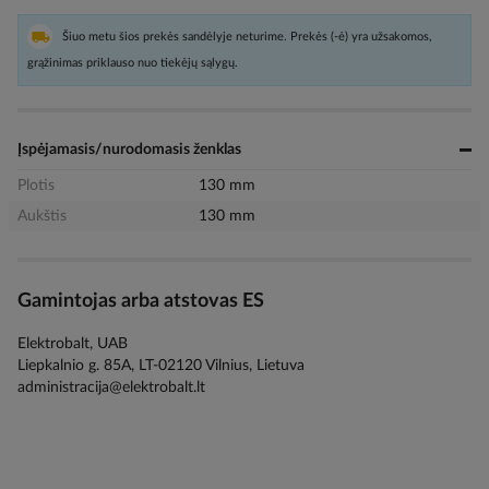
Šiuo metu šios prekės sandėlyje neturime. Prekės (-ė) yra užsakomos,
grąžinimas priklauso nuo tiekėjų sąlygų.
Įspėjamasis/nurodomasis ženklas
Plotis
130 mm
Aukštis
130 mm
Gamintojas arba atstovas ES
Elektrobalt, UAB
Liepkalnio g. 85A, LT-02120 Vilnius, Lietuva
administracija@elektrobalt.lt