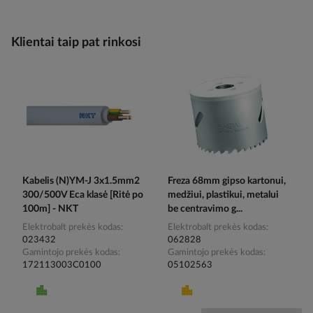
Klientai taip pat rinkosi
Kabelis (N)YM-J 3x1.5mm2
Freza 68mm gipso kartonui,
300/500V Eca klasė [Ritė po
medžiui, plastikui, metalui
100m] - NKT
be centravimo g...
Elektrobalt prekės kodas
Elektrobalt prekės kodas
023432
062828
Gamintojo prekės kodas
Gamintojo prekės kodas
172113003C0100
05102563