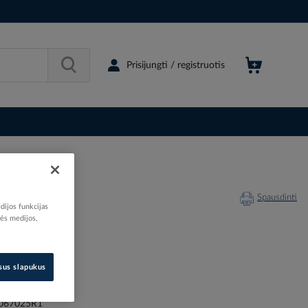
Prisijungti / registruotis
Spausdinti
dijos funkcijas
nės medijos,
isus slapukus
231555
44009311
067025R1