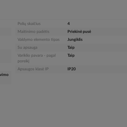
Polių skaičius
4
Maitinimo padėtis
Priekinė pusė
Valdymo elemento tipas
Jungiklis
Su apsauga
Taip
Variklio pavara - pagal
Taip
poreikį
Apsaugos klasė IP
IP20
avimo