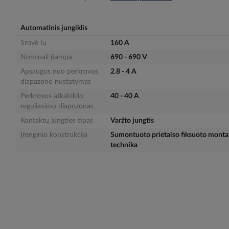
gallery
Automatinis jungiklis
Srovė Iu
160 A
Nominali įtampa
690 - 690 V
Apsaugos nuo perkrovos
2.8 - 4 A
diapazono nustatymas
Perkrovos atkabiklio
40 - 40 A
reguliavimo diapozonas
Kontaktų jungties tipas
Varžto jungtis
Įrenginio konstrukcija
Sumontuoto prietaiso fiksuoto mont
technika