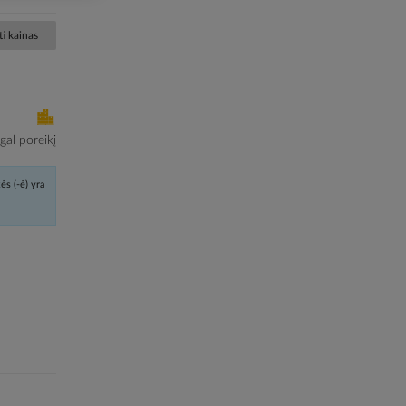
i kainas
al poreikį
ės (-ė) yra