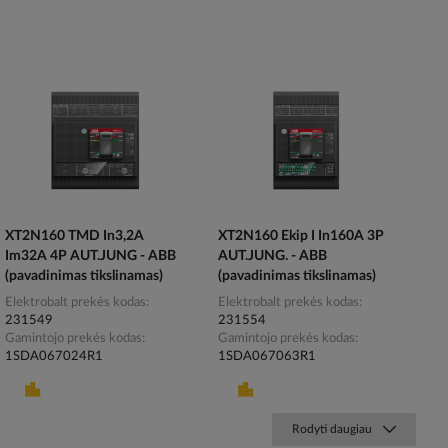
XT2N160 TMD In3,2A
XT2N160 Ekip I In160A 3P
Im32A 4P AUT.JUNG - ABB
AUT.JUNG. - ABB
(pavadinimas tikslinamas)
(pavadinimas tikslinamas)
Elektrobalt prekės kodas
Elektrobalt prekės kodas
231549
231554
Gamintojo prekės kodas
Gamintojo prekės kodas
1SDA067024R1
1SDA067063R1
Rodyti daugiau