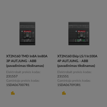
XT2N160 TMD In8A Im80A
XT2N160 Ekip LS/I In100A
3P AUT.JUNG - ABB
4P AUT.JUNG. - ABB
(pavadinimas tikslinamas)
(pavadinimas tikslinamas)
Elektrobalt prekės kodas
Elektrobalt prekės kodas
231557
231551
Gamintojo prekės kodas
Gamintojo prekės kodas
1SDA067007R1
1SDA067093R1