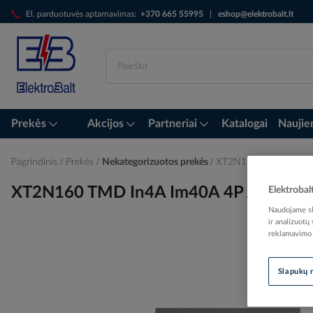
Skip
El. parduotuvės aptarnavimas:
+370 665 55995
|
eshop@elektrobalt.lt
to
Content
Prekės
Akcijos
Partneriai
Katalogai
Naujie
Pagrindinis
Prekės
Nekategorizuotos prekės
XT2N160 TMD In4A Im
XT2N160 TMD In4A Im40A 4P AUT.JUNG 
Elektrobal
Naudojame sla
ir analizuotų
reklamavimo i
Skip
to
Slapukų 
the
end
of