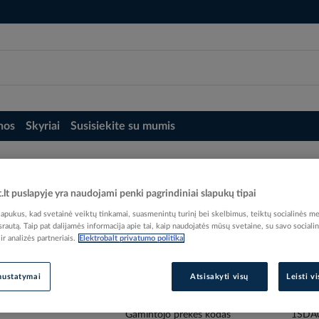
nos
Skyriai
Susisiekite su mumis
40A 4P AUT.JUNG - ABB (pavadinimas tikslinamas)
- ABB (pavadinimas tikslinamas)
t.lt puslapyje yra naudojami penki pagrindiniai slapukų tipai
pukus, kad svetainė veiktų tinkamai, suasmenintų turinį bei skelbimus, teiktų socialinės me
 srautą. Taip pat dalijamės informacija apie tai, kaip naudojatės mūsų svetaine, su savo sociali
r analizės partneriais.
Elektrobalt privatumo politika
nustatymai
Atsisakyti visų
Leisti v
Elektrobalt prekės kodas
EAN kodas
80156
Gamintojo prekės kodas
1SDA