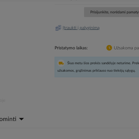
Prisijunkite, norėdami pamatyt
Įtraukti į palyginimą
Pristatymo laikas
Užsakoma pag
Šiuo metu šios prekės sandėlyje neturime. Prek
užsakomos, grąžinimas priklauso nuo tiekėjų sąlygų.
oje
dominti