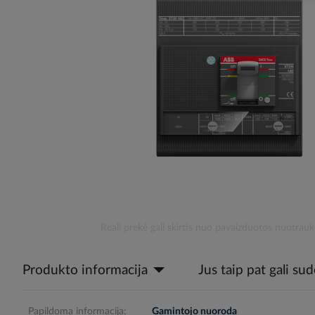
the
images
gallery
Skip
Reali prekė gali skirtis nuo pavaizduotos nuotrauk
to
the
Produkto informacija
Jus taip pat gali su
beginning
of
the
images
Papildoma informacija:
Gamintojo nuoroda