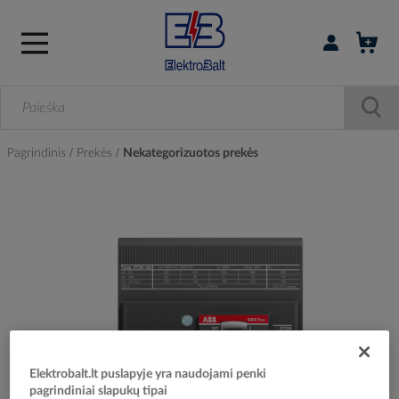
Prisijungti / r
Pagrindinis
Prekės
Nekategorizuotos prekės
Skip
to
the
end
of
the
images
gallery
Elektrobalt.lt puslapyje yra naudojami penki
pagrindiniai slapukų tipai