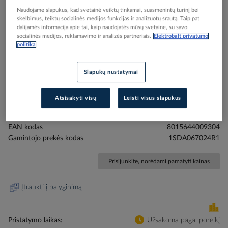
Naudojame slapukus, kad svetainė veiktų tinkamai, suasmenintų turinį bei
skelbimus, teiktų socialinės medijos funkcijas ir analizuotų srautą. Taip pat
dalijamės informacija apie tai, kaip naudojatės mūsų svetaine, su savo
socialinės medijos, reklamavimo ir analizės partneriais.
Elektrobalt privatumo
politika
Skip
Reali prekė gali skirtis nuo pavaizduotos nuotraukoje
to
XT2N160 TMD In3,2A Im32A 4P AUT.JUNG - ABB
the
Slapukų nustatymai
beginning
(pavadinimas tikslinamas)
of
Atsisakyti visų
Leisti visus slapukus
the
images
Elektrobalt prekės kodas
231549
gallery
EAN kodas
8015644009304
Gamintojo prekės kodas
1SDA067024R1
Prisijunkite, norėdami pamatyti kainas
Įtraukti į palyginimą
Pristatymo laikas
Užsakoma pagal poreikį