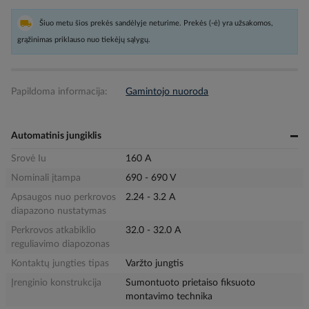
Šiuo metu šios prekės sandėlyje neturime. Prekės (-ė) yra užsakomos,
grąžinimas priklauso nuo tiekėjų sąlygų.
Papildoma informacija:
Gamintojo nuoroda
Automatinis jungiklis
Srovė Iu
160 A
Nominali įtampa
690 - 690 V
Apsaugos nuo perkrovos
2.24 - 3.2 A
diapazono nustatymas
Perkrovos atkabiklio
32.0 - 32.0 A
reguliavimo diapozonas
Kontaktų jungties tipas
Varžto jungtis
Įrenginio konstrukcija
Sumontuoto prietaiso fiksuoto
montavimo technika