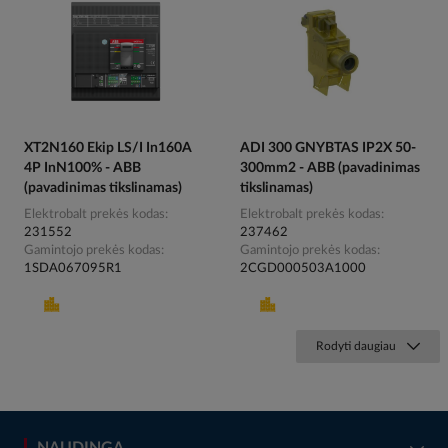
XT2N160 Ekip LS/I In160A
ADI 300 GNYBTAS IP2X 50-
4P InN100% - ABB
300mm2 - ABB (pavadinimas
(pavadinimas tikslinamas)
tikslinamas)
Elektrobalt prekės kodas
Elektrobalt prekės kodas
231552
237462
Gamintojo prekės kodas
Gamintojo prekės kodas
1SDA067095R1
2CGD000503A1000
Rodyti daugiau
NAUDINGA