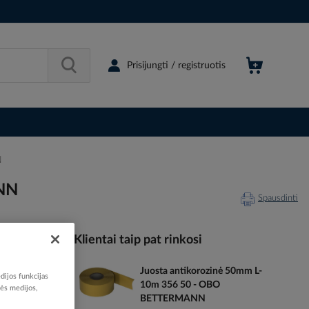
Prisijungti / registruotis
N
ANN
Spausdinti
Klientai taip pat rinkosi
Juosta antikorozinė 50mm L-
024904
dijos funkcijas
10m 356 50 - OBO
nės medijos,
95381556
BETTERMANN
5021081