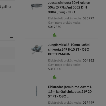
Juosta cinkuota 30x4 rulonas
0 galima
50kg (0.97kg/m) 5052 DIN
30X4 [52m] - OBO...
Elektrobalt prekės kodas
085997
Gamintojo prekės kodas
5019350
Jungtis vielai 8-10mm karštai
cinkuota 249 8-10 ST - OBO
BETTERMANN
Elektrobalt prekės kodas
004362
Gamintojo prekės kodas
5311500
Elektrodas įžeminimo 20mm L-
1.5m karštai cinkuotas 219 20
ST FT - OBO ...
Elektrobalt prekės kodas
057449