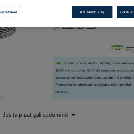
Prisijunkite, norėdami pamatyt
nustatymai
Atsisakyti visų
Leisti v
Įtraukti į palyginimą
kiek
Užsakius nestandartinių dydžių prekes arba kabe
16:00, o kitas prekes iki 17:30, siunta bus pristatyta 
adresu per sekančią darbo dieną, atsiėmimui skyriuje i
Penktadieniais atitinkamai užsakymus reikia pateikti 1
anksčiau.
oje
Jus taip pat gali sudominti