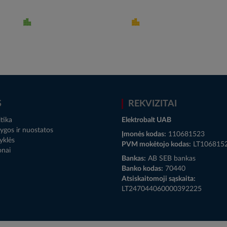
S
REKVIZITAI
tika
Elektrobalt UAB
ygos ir nuostatos
Įmonės kodas:
110681523
yklės
PVM mokėtojo kodas:
LT106815
onai
Bankas:
AB SEB bankas
Banko kodas:
70440
Atsiskaitomoji sąskaita:
LT247044060000392225