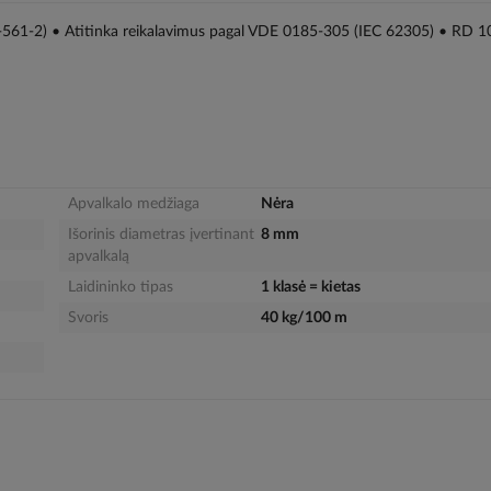
-561-2) • Atitinka reikalavimus pagal VDE 0185-305 (IEC 62305) • RD 1
Apvalkalo medžiaga
Nėra
Išorinis diametras įvertinant
8 mm
apvalkalą
Laidininko tipas
1 klasė = kietas
Svoris
40 kg/100 m