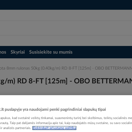
nos
Skyriai
Susisiekite su mumis
kuota 8mm rulonas 50kg (0.40kg/m) RD 8-FT [125m] - OBO BETTERMAN
40kg/m) RD 8-FT [125m] - OBO BETTERM
t.lt puslapyje yra naudojami penki pagrindiniai slapukų tipai
Elektrobalt prekės kodas
pukus, kad svetainė veiktų tinkamai, suasmenintų turinį bei skelbimus, teiktų socialinės me
 srautą. Taip pat dalijamės informacija apie tai, kaip naudojatės mūsų svetaine, su savo sociali
EAN kodas
40121
r analizės partneriais.
Elektrobalt privatumo politika
Gamintojo prekės kodas