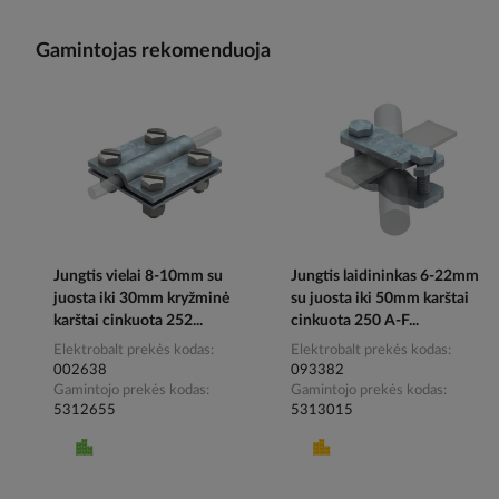
Gamintojas rekomenduoja
Jungtis vielai 8-10mm su
Jungtis laidininkas 6-22mm
juosta iki 30mm kryžminė
su juosta iki 50mm karštai
karštai cinkuota 252...
cinkuota 250 A-F...
Elektrobalt prekės kodas
Elektrobalt prekės kodas
002638
093382
Gamintojo prekės kodas
Gamintojo prekės kodas
5312655
5313015