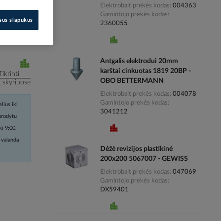
Elektrobalt prekės kodas
004363
Gamintojo prekės kodas
i kainas
isus slapukus
2360055
Antgalis elektrodui 20mm
karštai cinkuotas 1819 20BP -
Tikrinti
OBO BETTERMANN
į skyriuose
Elektrobalt prekės kodas
004078
Gamintojo prekės kodas
lius iki
3041212
nurodytu
ki 9:00.
 valanda
Dėžė revizijos plastikinė
200x200 5067007 - GEWISS
Elektrobalt prekės kodas
047069
Gamintojo prekės kodas
DX59401