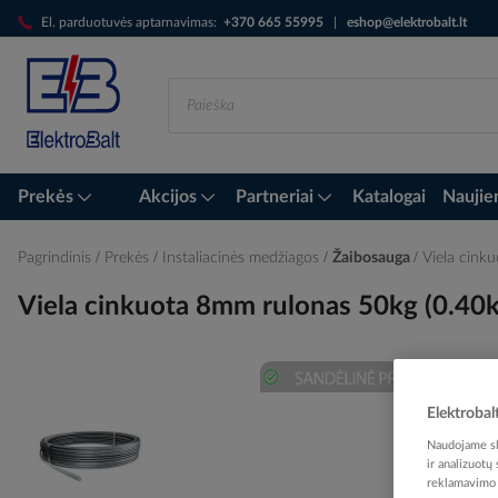
Skip
El. parduotuvės aptarnavimas:
+370 665 55995
|
eshop@elektrobalt.lt
to
Content
Prekės
Akcijos
Partneriai
Katalogai
Naujie
Pagrindinis
Prekės
Instaliacinės medžiagos
Žaibosauga
Viela cin
Viela cinkuota 8mm rulonas 50kg (0.
Skip
Elektrobal
to
Naudojame sla
the
ir analizuotų
end
reklamavimo i
of