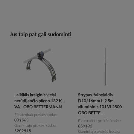
Jus taip pat gali sudominti
Laikiklis kraiginis vielai
Strypas-žaibolaidis
nerūdijančio plieno 132 K-
D10/16mm L-2.5m
VA - OBO BETTERMANN
aliumininis 101 VL2500 -
OBO BETTE...
Elektrobalt prekės kodas
001565
Elektrobalt prekės kodas
Gamintojo prekės kodas
059193
5202515
Gamintojo prekės kodas