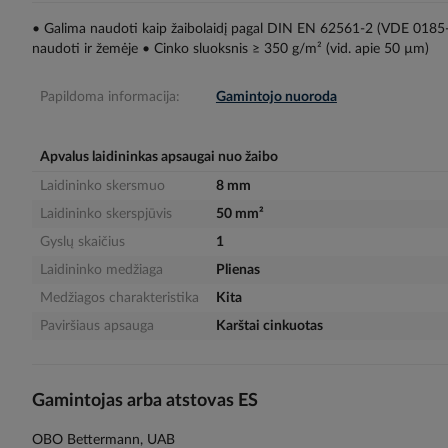
gallery
• Galima naudoti kaip žaibolaidį pagal DIN EN 62561-2 (VDE 0185
naudoti ir žemėje • Cinko sluoksnis ≥ 350 g/m² (vid. apie 50 µm)
Papildoma informacija:
Gamintojo nuoroda
Apvalus laidininkas apsaugai nuo žaibo
Laidininko skersmuo
8 mm
Laidininko skerspjūvis
50 mm²
Gyslų skaičius
1
Laidininko medžiaga
Plienas
Medžiagos charakteristika
Kita
Paviršiaus apsauga
Karštai cinkuotas
Gamintojas arba atstovas ES
OBO Bettermann, UAB