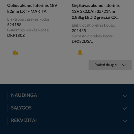
Oblius akumuliatorinis 18V
Gręžtuvas akumuliatorinis
82mm LXT - MAKITA
12V 2x2.0Ah 35/21Nm
0.88kg LED 2 greičiai CX...
Elektrobalt prekės kodas
524188
Elektrobalt prekės kodas
Gamintojo prekės kodas
201435
DKP180Z
Gamintojo prekės kodas
DF032DSAJ
Rodyti daugiau
NAUDINGA
SĄLYGOS
REKVIZITAI