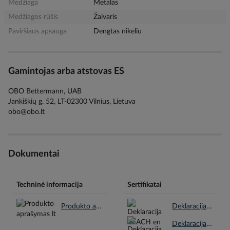
Medžiaga
Metalas
Medžiagos rūšis
Žalvaris
Paviršiaus apsauga
Dengtas nikeliu
Gamintojas arba atstovas ES
OBO Bettermann, UAB
Jankiškių g. 52, LT-02300 Vilnius, Lietuva
obo@obo.lt
Dokumentai
Techninė informacija
Sertifikatai
Produkto aprašymas lt.pdf
Deklaracija REACH en.pdf
Deklaracija RoHS en.pdf