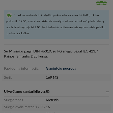
Užsakius nestandartinių dydžių prekes arba kabelius iki 16:00, o kitas
prekes iki 17:30, siunta bus pristatyta nurodytu adresu per sekančią darbo dieną,
atsiėmimui skyriuje iki 9:00. Penktadieniais atitinkamai užsakymus reikia pateikti
1 valanda anksčiau.
Su M sriegiu pagal DIN 46319, su PG sriegiu pagal IEC 423. *
Kainos remiantis DEL kursu.
Papildoma informacija:
Gamintojo nuoroda
Serija
169 MS
Užveržiamo sandariklio veržlė
Sriegio tipas
Metrinis
Sriegio dydis metrinis / PG
16