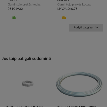
094512
004540
Gamintojo prekės kodas
Gamintojo prekės kodas
05101932
LIYCY10x0.75
Rodyti daugiau
Jus taip pat gali sudominti