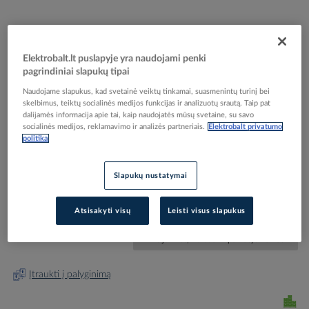
Elektrobalt.lt puslapyje yra naudojami penki
pagrindiniai slapukų tipai
Skip
Reali prekė gali skirtis nuo pavaizduotos nuotraukoje
Naudojame slapukus, kad svetainė veiktų tinkamai, suasmenintų turinį bei
to
skelbimus, teiktų socialinės medijos funkcijas ir analizuotų srautą. Taip pat
Veržlė sandarikliui M16x1.5 metalinė 169/M - OBO
dalijamės informacija apie tai, kaip naudojatės mūsų svetaine, su savo
the
socialinės medijos, reklamavimo ir analizės partneriais.
Elektrobalt privatumo
beginning
BETTERMANN
politika
of
the
images
Slapukų nustatymai
Elektrobalt prekės kodas
053555
gallery
EAN kodas
4012195931690
Gamintojo prekės kodas
2091615
Atsisakyti visų
Leisti visus slapukus
Prisijunkite, norėdami pamatyti kainas
Įtraukti į palyginimą