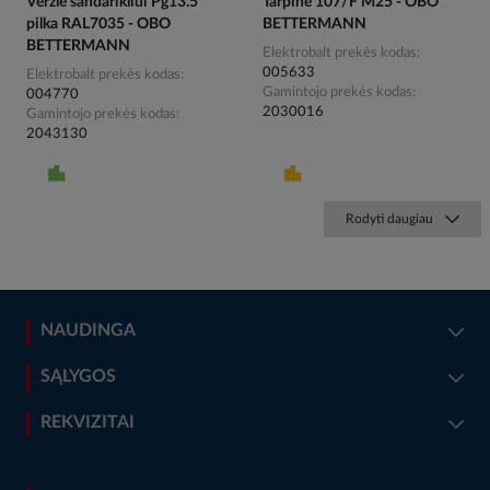
Veržlė sandarikliui Pg13.5
Tarpinė 107/F M25 - OBO
pilka RAL7035 - OBO
BETTERMANN
BETTERMANN
Elektrobalt prekės kodas
005633
Elektrobalt prekės kodas
Gamintojo prekės kodas
004770
2030016
Gamintojo prekės kodas
2043130
Rodyti daugiau
NAUDINGA
SĄLYGOS
REKVIZITAI