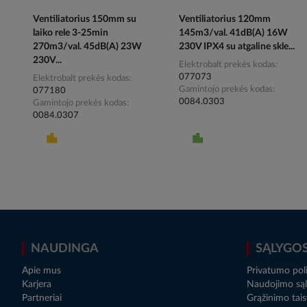
Ventiliatorius 150mm su
Ventiliatorius 120mm
laiko rele 3-25min
145m3/val. 41dB(A) 16W
270m3/val. 45dB(A) 23W
230V IPX4 su atgaline skle...
230V...
Elektrobalt prekės kodas
077073
Elektrobalt prekės kodas
Gamintojo prekės kodas
077180
0084.0303
Gamintojo prekės kodas
0084.0307
NAUDINGA
SĄLYGO
Apie mus
Privatumo poli
Karjera
Naudojimo sąl
Partneriai
Grąžinimo tais