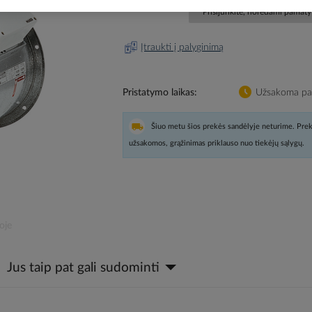
Prisijunkite, norėdami pamatyt
Įtraukti į palyginimą
Pristatymo laikas
Užsakoma pag
Šiuo metu šios prekės sandėlyje neturime. Prek
užsakomos, grąžinimas priklauso nuo tiekėjų sąlygų.
oje
Jus taip pat gali sudominti