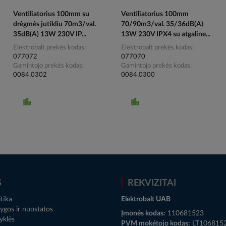
Ventiliatorius 100mm su
Ventiliatorius 100mm
drėgmės jutikliu 70m3/val.
70/90m3/val. 35/36dB(A)
35dB(A) 13W 230V IP...
13W 230V IPX4 su atgaline...
Elektrobalt prekės kodas
Elektrobalt prekės kodas
077072
077070
Gamintojo prekės kodas
Gamintojo prekės kodas
0084.0302
0084.0300
S
REKVIZITAI
tika
Elektrobalt UAB
ygos ir nuostatos
Įmonės kodas:
110681523
yklės
PVM mokėtojo kodas:
LT106815