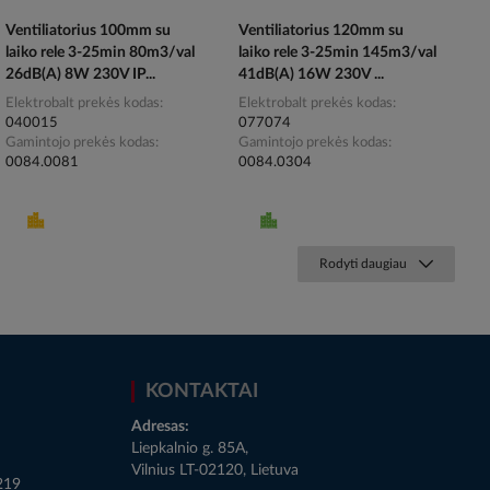
Ventiliatorius 100mm su
Ventiliatorius 120mm su
laiko rele 3-25min 80m3/val
laiko rele 3-25min 145m3/val
26dB(A) 8W 230V IP...
41dB(A) 16W 230V ...
Elektrobalt prekės kodas
Elektrobalt prekės kodas
040015
077074
Gamintojo prekės kodas
Gamintojo prekės kodas
0084.0081
0084.0304
Rodyti daugiau
KONTAKTAI
Adresas:
Liepkalnio g. 85A,
Vilnius LT-02120, Lietuva
219