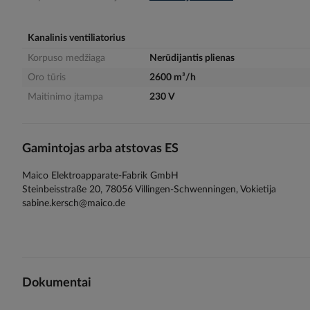
gallery
Kanalinis ventiliatorius
Korpuso medžiaga
Nerūdijantis plienas
Oro tūris
2600 m³/h
Maitinimo įtampa
230 V
Gamintojas arba atstovas ES
Maico Elektroapparate-Fabrik GmbH
Steinbeisstraße 20, 78056 Villingen-Schwenningen, Vokietija
sabine.kersch@maico.de
Dokumentai