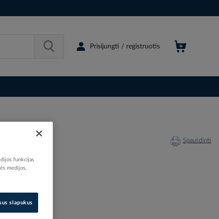
Prisijungti / registruotis
CO
Spausdinti
dijos funkcijas
nės medijos,
208811
isus slapukus
0086.0008