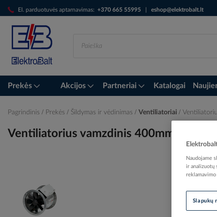
Skip
El. parduotuvės aptarnavimas:
+370 665 55995
|
eshop@elektrobalt.lt
to
Content
Prekės
Akcijos
Partneriai
Katalogai
Naujie
Pagrindinis
Prekės
Šildymas ir vėdinimas
Ventiliatoriai
Ventiliato
Ventiliatorius vamzdinis 400mm 2600
Elektrobal
Naudojame sla
ir analizuotų
reklamavimo i
Skip
to
the
Slapukų 
end
of