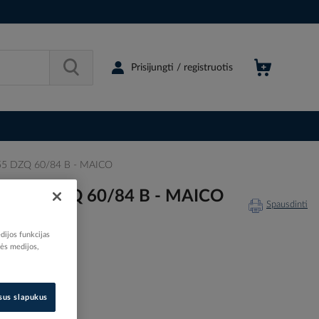
Prisijungti / registruotis
P55 DZQ 60/84 B - MAICO
W IP55 DZQ 60/84 B - MAICO
Spausdinti
dijos funkcijas
nės medijos,
208697
isus slapukus
0083.0164