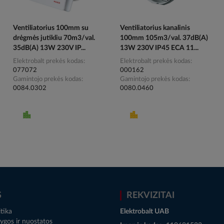
Ventiliatorius 100mm su
Ventiliatorius kanalinis
drėgmės jutikliu 70m3/val.
100mm 105m3/val. 37dB(A)
35dB(A) 13W 230V IP...
13W 230V IP45 ECA 11...
Elektrobalt prekės kodas
Elektrobalt prekės kodas
077072
000162
Gamintojo prekės kodas
Gamintojo prekės kodas
0084.0302
0080.0460
S
REKVIZITAI
tika
Elektrobalt UAB
ygos ir nuostatos