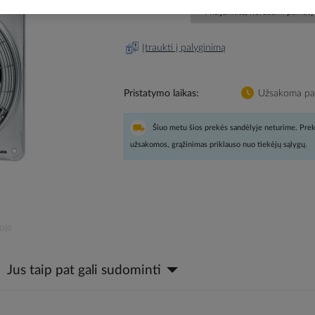
Prisijunkite, norėdami pamatyt
Įtraukti į palyginimą
Pristatymo laikas
Užsakoma pag
Šiuo metu šios prekės sandėlyje neturime. Prek
užsakomos, grąžinimas priklauso nuo tiekėjų sąlygų.
oje
Jus taip pat gali sudominti