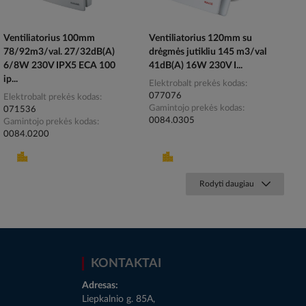
Ventiliatorius 100mm
Ventiliatorius 120mm su
78/92m3/val. 27/32dB(A)
drėgmės jutikliu 145 m3/val
6/8W 230V IPX5 ECA 100
41dB(A) 16W 230V I...
ip...
Elektrobalt prekės kodas
077076
Elektrobalt prekės kodas
Gamintojo prekės kodas
071536
0084.0305
Gamintojo prekės kodas
0084.0200
Rodyti daugiau
KONTAKTAI
Adresas:
Liepkalnio g. 85A,