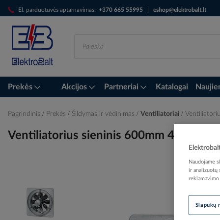
Skip
El. parduotuvės aptarnavimas:
+370 665 55995
|
eshop@elektrobalt.lt
to
Content
Prekės
Akcijos
Partneriai
Katalogai
Naujie
Pagrindinis
Prekės
Šildymas ir vėdinimas
Ventiliatoriai
Ventiliato
Ventiliatorius sieninis 600mm 4790/
Elektrobal
Naudojame sla
ir analizuotų
Skip
reklamavimo i
to
the
Slapukų 
end
of