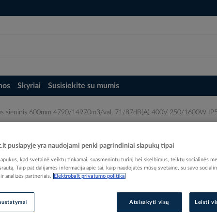
nos
Skyriai
Susisiekite su mumis
rius sieninis 600mm 4790/14970m3/val. 71/87dB(A) 400V 250/1600W I
14970m3/val. 71/87dB(A) 400V 250/1600
t.lt puslapyje yra naudojami penki pagrindiniai slapukų tipai
pukus, kad svetainė veiktų tinkamai, suasmenintų turinį bei skelbimus, teiktų socialinės me
 srautą. Taip pat dalijamės informacija apie tai, kaip naudojatės mūsų svetaine, su savo sociali
r analizės partneriais.
Elektrobalt privatumo politika
Elektrobalt prekės kodas
nustatymai
Atsisakyti visų
Leisti v
Gamintojo prekės kodas