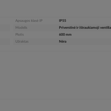
Apsaugos klasė IP
IP55
Modelis
Priverstinė ir ištraukiamoji ventili
Plotis
600 mm
Užraktas
Nėra