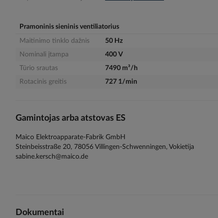
gallery
Pramoninis sieninis ventiliatorius
Maitinimo tinklo dažnis
50 Hz
Nominali įtampa
400 V
Tūrio srautas
7490 m³/h
Rotacinis greitis
727 1/min
Gamintojas arba atstovas ES
Maico Elektroapparate-Fabrik GmbH
Steinbeisstraße 20, 78056 Villingen-Schwenningen, Vokietija
sabine.kersch@maico.de
Dokumentai