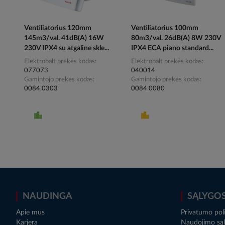
Ventiliatorius 120mm
Ventiliatorius 100mm
145m3/val. 41dB(A) 16W
80m3/val. 26dB(A) 8W 230V
230V IPX4 su atgaline skle...
IPX4 ECA piano standard...
Elektrobalt prekės kodas
Elektrobalt prekės kodas
077073
040014
Gamintojo prekės kodas
Gamintojo prekės kodas
0084.0303
0084.0080
NAUDINGA
SĄLYGO
Apie mus
Privatumo poli
Karjera
Naudojimo sąl