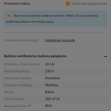
Pristatymo laikas
Užsakoma pagal poreikį
Šiuo metu šios prekės sandėlyje neturime. Prekės (-ė) yra užsakomos,
grąžinimas priklauso nuo tiekėjų sąlygų.
Papildoma informacija:
Gamintojo nuoroda
Buitinis ventiliatorius mažoms patalpoms
Maitinimo tinklo dažnis
50 Hz
Nominali įtampa
230 V
Montavimo būdas
Potinkinis
Korpuso medžiaga
Plastikas
Spalva
Baltas
Tūrio srautas
105 m³/h
Apsaugos klasė IP
IP45