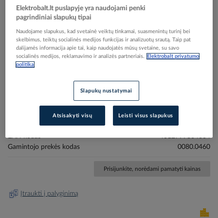
Elektrobalt.lt puslapyje yra naudojami penki
pagrindiniai slapukų tipai
Naudojame slapukus, kad svetainė veiktų tinkamai, suasmenintų turinį bei
skelbimus, teiktų socialinės medijos funkcijas ir analizuotų srautą. Taip pat
dalijamės informacija apie tai, kaip naudojatės mūsų svetaine, su savo
socialinės medijos, reklamavimo ir analizės partneriais.
Elektrobalt privatumo
Skip
Reali prekė gali skirtis nuo pavaizduotos nuotraukoje
politika
to
Ventiliatorius kanalinis 100mm 105m3/val. 37dB(A)
the
Slapukų nustatymai
beginning
13W 230V IP45 ECA 11 E - MAICO
of
the
Atsisakyti visų
Leisti visus slapukus
images
Elektrobalt prekės kodas
000162
gallery
EAN kodas
4012799804604
Gamintojo prekės kodas
0080.0460
Prisijunkite, norėdami pamatyti kainas
Įtraukti į palyginimą