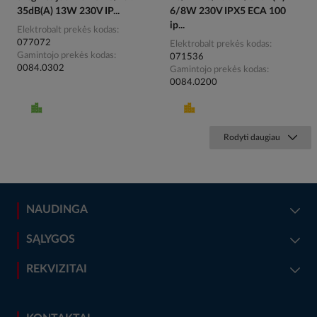
35dB(A) 13W 230V IP...
6/8W 230V IPX5 ECA 100
ip...
Elektrobalt prekės kodas
077072
Elektrobalt prekės kodas
Gamintojo prekės kodas
071536
0084.0302
Gamintojo prekės kodas
0084.0200
Rodyti daugiau
NAUDINGA
SĄLYGOS
REKVIZITAI