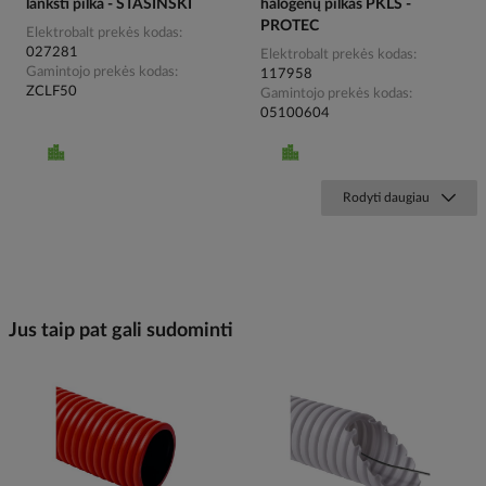
lanksti pilka - STASINSKI
halogenų pilkas PKLS -
PROTEC
Elektrobalt prekės kodas
027281
Elektrobalt prekės kodas
Gamintojo prekės kodas
117958
ZCLF50
Gamintojo prekės kodas
05100604
Rodyti daugiau
Jus taip pat gali sudominti