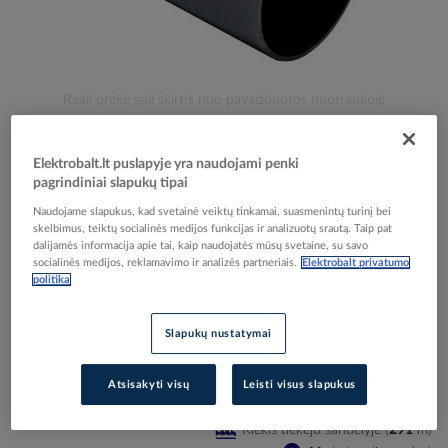
Skip
Reali prekė gali skirtis nuo pavaizduotos nuotraukoje
to
Vamzdis tiesus D50/45.6 320N/5cm juodas UV
the
beginning
atsparus be halogenų E90 [3m] - KOPOS KOLIN
Elektrobalt.lt puslapyje yra naudojami penki
of
pagrindiniai slapukų tipai
the
Naudojame slapukus, kad svetainė veiktų tinkamai, suasmenintų turinį bei
images
Elektrobalt prekės kodas
203475
skelbimus, teiktų socialinės medijos funkcijas ir analizuotų srautą. Taip pat
gallery
dalijamės informacija apie tai, kaip naudojatės mūsų svetaine, su savo
EAN kodas
8595057626454
socialinės medijos, reklamavimo ir analizės partneriais.
Elektrobalt privatumo
Gamintojo prekės kodas
1550HF_FA
politika
Prisijunkite, norėdami pamatyti kainas
Slapukų nustatymai
Įtraukti į palyginimą
Atsisakyti visų
Leisti visus slapukus
Kiekis tiekėjo sandėlyje
(
291
m
)