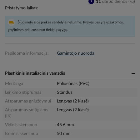
11
darbo dienos (-ų)
Pristatymo laikas
Šiuo metu šios prekės sandėlyje neturime. Prekės (-ė) yra užsakomos,
grąžinimas priklauso nuo tiekėjų sąlygų.
Papildoma informacija:
Gamintojo nuoroda
Plastikinis instaliacinis vamzdis
Medžiaga
Polioefinas (PVC)
Lenkimo stiprumas
Standus
Atsparumas gniuždymui
Lengvas (2 klasė)
Atsparumas smūgiams
Lengvas (2 klasė)
(IK)
Vidinis skersmuo
45.6 mm
Išorinis skersmuo
50 mm