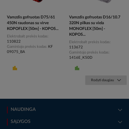
Vamzdis gofruotas D75/61
Vamzdis gofruotas D16/10.7
450N raudonas su virve
320N pilkas su viela
KOPOFLEX [50m] - KOPOS...
MONOFLEX [50m] -
KOPOS...
Elektrobalt prekės kodas
110822
Elektrobalt prekės kodas
Gamintojo prekės kodas
KF
113672
09075_BA
Gamintojo prekės kodas
1416E_K50D
Rodyti daugiau
NAUDINGA
SĄLYGOS