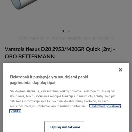
Skip
Reali prekė gali skirtis nuo pavaizduotos nuotraukoje
to
Vamzdis tiesus D20 2953/M20GR Quick [2m] -
the
beginning
OBO BETTERMANN
of
the
images
Elektrobalt prekės kodas
057601
Elektrobalt.lt puslapyje yra naudojami penki
gallery
EAN kodas
4012195027799
pagrindiniai slapukų tipai
Gamintojo prekės kodas
2153912
Naudojame slapukus, kad svetainė veiktų tinkamai, suasmenintų turinį bei
skelbimus, teiktų socialinės medijos funkcijas ir analizuotų srautą. Taip pat
dalijamės informacija apie tai, kaip naudojatės mūsų svetaine, su savo
Prisijunkite, norėdami pamatyti kainas
socialinės medijos, reklamavimo ir analizės partneriais.
Elektrobalt privatumo
politika
Įtraukti į palyginimą
Slapukų nustatymai