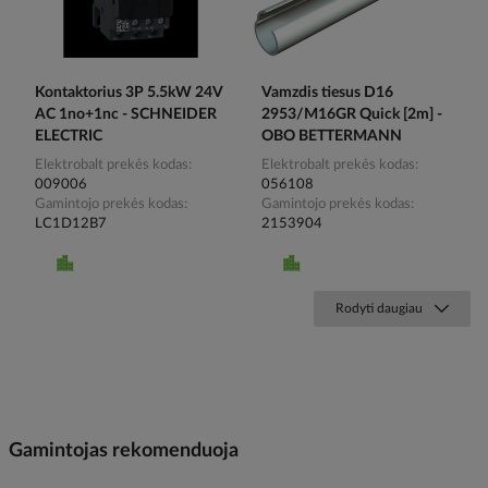
Kontaktorius 3P 5.5kW 24V
Vamzdis tiesus D16
AC 1no+1nc - SCHNEIDER
2953/M16GR Quick [2m] -
ELECTRIC
OBO BETTERMANN
Elektrobalt prekės kodas
Elektrobalt prekės kodas
009006
056108
Gamintojo prekės kodas
Gamintojo prekės kodas
LC1D12B7
2153904
Rodyti daugiau
Gamintojas rekomenduoja