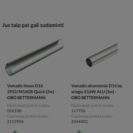
Jus taip pat gali sudominti
Vamzdis tiesus D16
Vamzdis aliumininis D16 be
2953/M16GR Quick [2m] -
sriegio S16W ALU [3m] -
OBO BETTERMANN
OBO BETTERMANN
Elektrobalt prekės kodas
Elektrobalt prekės kodas
056108
117726
Gamintojo prekės kodas
Gamintojo prekės kodas
2153904
2046002