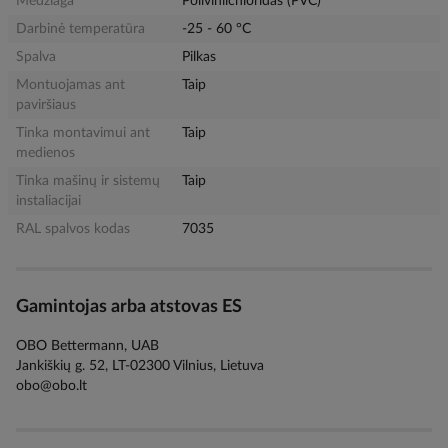
Medžiaga
Polivinilchloridas (PVC)
Darbinė temperatūra
-25 - 60 °C
Spalva
Pilkas
Montuojamas ant
Taip
paviršiaus
Tinka montavimui ant
Taip
medienos
Tinka mašinų ir sistemų
Taip
instaliacijai
RAL spalvos kodas
7035
Gamintojas arba atstovas ES
OBO Bettermann, UAB
Jankiškių g. 52, LT-02300 Vilnius, Lietuva
obo@obo.lt