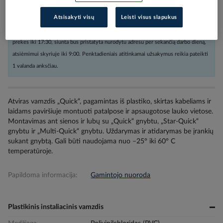
Atsisakyti visų
Leisti visus slapukus
Užsakius nestandartinių dydžių prekes arba kabelius iki 16:00, o kitas
prekes iki 17:30, siunta bus pristatyta nurodytu adresu per sekančią darbo dieną,
atsiėmimui skyriuje iki 9:00. Penktadieniais atitinkamai užsakymus reikia pateikti
1 valanda anksčiau.
Atviras vamzdis „Quick“, pagamintas iš plastiko, skirtas kabeliams ir
laidams paviršiuje montuoti patalpose ir apsaugotose lauko vietose.
Montavimas ant sienos ir lubų su „Quick“ gnybtu, „Star-Quick“
gnybtu ir „Multi-Quick“ gnybtu. Uždarymas ir atidarymas be įrankių
sukant gnybtą. Gali būti naudojama nuo –25° iki 60° C
temperatūroje.
Papildoma informacija:
Gamintojo nuoroda
Plastikinis instaliacinis vamzdis