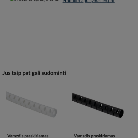
Produkto aprašymas en.pdf
Jus taip pat gali sudominti
Vamzdis praskiriamas
Vamzdis praskiriamas