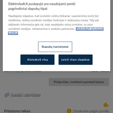
Elektrobalt.lt puslapyje yra naudojami penki
pagrindiniai slapukų tipai
Naudojame slapukus, kad svetainė veiktų tinkamai, suasmenintų turinį bei
skelbimus, teiktų socialinės medijos funkcijas ir analizuotų srautą. Taip pat
dalijamės informacija apie tai, kaip naudojatės mūsų svetaine, su savo
socialinės medijos, reklamavimo ir analizės partneriais.
Elektrobalt privatumo
Skip
Reali prekė gali skirtis nuo pavaizduotos nuotraukoje
politika
to
Vamzdis spiralinis D10-100mm juodas kabelių
the
Slapukų nustatymai
beginning
apsaugai SBPE9 [30m] - HELLERMANN TYTON
of
the
Atsisakyti visų
Leisti visus slapukus
images
Elektrobalt prekės kodas
519113
gallery
Gamintojo prekės kodas
161-41201
Prisijunkite, norėdami pamatyti kainas
Įtraukti į palyginimą
Pristatymo laikas
Užsakoma pagal poreikį