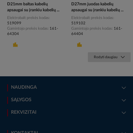
D21mm baltas kabelių
D27mm juodas kabelių
apsaugai su įrankiu kabelių ...
apsaugai su įrankiu kabelių ...
Elektrobalt prekės kodas
Elektrobalt prekės kodas
519099
519102
Gamintojo prekės kodas
161-
Gamintojo prekės kodas
161-
64304
64404
Rodyti daugiau
NAUDINGA
SĄLYGOS
REKVIZITAI
KONTAKTAI