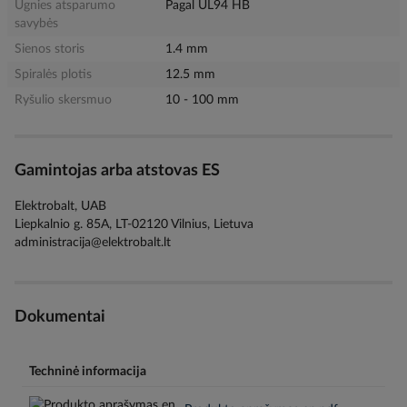
Ugnies atsparumo
Pagal UL94 HB
savybės
Sienos storis
1.4 mm
Spiralės plotis
12.5 mm
Ryšulio skersmuo
10 - 100 mm
Gamintojas arba atstovas ES
Elektrobalt, UAB
Liepkalnio g. 85A, LT-02120 Vilnius, Lietuva
administracija@elektrobalt.lt
Dokumentai
Techninė informacija