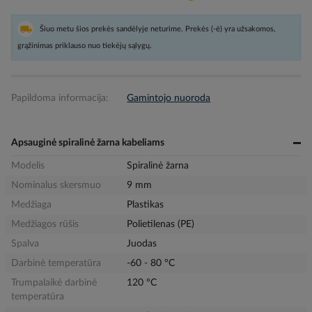
Šiuo metu šios prekės sandėlyje neturime. Prekės (-ė) yra užsakomos,
grąžinimas priklauso nuo tiekėjų sąlygų.
Papildoma informacija:
Gamintojo nuoroda
Apsauginė spiralinė žarna kabeliams
Modelis
Spiralinė žarna
Nominalus skersmuo
9 mm
Medžiaga
Plastikas
Medžiagos rūšis
Polietilenas (PE)
Spalva
Juodas
Darbinė temperatūra
-60 - 80 °C
Trumpalaikė darbinė
120 °C
temperatūra