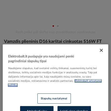
Skip
Reali prekė gali skirtis nuo pavaizduotos nuotraukoje
to
Vamzdis plieninis D16 karštai cinkuotas S16W FT
the
beginning
[3m] - OBO BETTERMANN
of
Elektrobalt.lt puslapyje yra naudojami penki
the
pagrindiniai slapukų tipai
images
Elektrobalt prekės kodas
092973
gallery
Naudojame slapukus, kad svetainė veiktų tinkamai, suasmenintų turinį bei
EAN kodas
4012195782148
skelbimus, teiktų socialinės medijos funkcijas ir analizuotų srautą. Taip pat
Gamintojo prekės kodas
2046593
dalijamės informacija apie tai, kaip naudojatės mūsų svetaine, su savo
socialinės medijos, reklamavimo ir analizės partneriais.
Elektrobalt privatumo
politika
Prisijunkite, norėdami pamatyti kainas
Įtraukti į palyginimą
Slapukų nustatymai