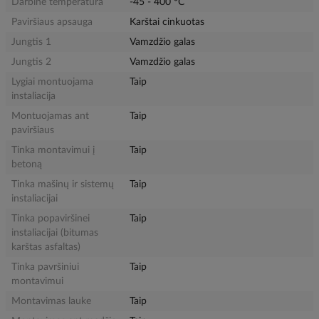
Darbinė temperatūra
-45 - 400 °C
Paviršiaus apsauga
Karštai cinkuotas
Jungtis 1
Vamzdžio galas
Jungtis 2
Vamzdžio galas
Lygiai montuojama
Taip
instaliacija
Montuojamas ant
Taip
paviršiaus
Tinka montavimui į
Taip
betoną
Tinka mašinų ir sistemų
Taip
instaliacijai
Tinka popaviršinei
Taip
instaliacijai (bitumas
karštas asfaltas)
Tinka pavršiniui
Taip
montavimui
Montavimas lauke
Taip