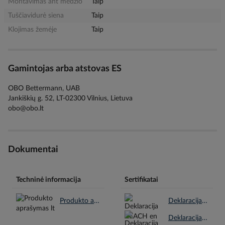
Montavimas ant medžio
Taip
Tuščiavidurė siena
Taip
Klojimas žemėje
Taip
Gamintojas arba atstovas ES
OBO Bettermann, UAB
Jankiškių g. 52, LT-02300 Vilnius, Lietuva
obo@obo.lt
Dokumentai
Techninė informacija
Sertifikatai
Produkto aprašymas lt.pdf
Deklaracija REACH en.pdf
Deklaracija RoHS en.pdf