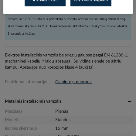
Atsisakyti visų
Leisti visus slapukus
Užsakius nestandartinių dydžių prekes arba kabelius iki 16:00, o kitas
prekes iki 17:30, siunta bus pristatyta nurodytu adresu per sekančią darbo dieną,
atsiėmimui skyriuje iki 9:00. Penktadieniais atitinkamai užsakymus reikia pateikti
1 valanda anksčiau.
Elektros instaliacinis vamzdis be sriegių galuose pagal EN 61386-1,
mechaninei kabelių ir laidų apsaugai. Su vidine sienele be aštrių
kampų. Apsaugos nuo korozijos klasė 4 (aukšta).
Papildoma informacija:
Gamintojo nuoroda
Metalinis instaliacinis vamzdis
Medžiaga
Plienas
Modelis
Standus
Išorinis skersmuo
16 mm