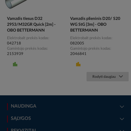
Vamzdis tiesus D32
Vamzdis plieninis D20/ S20
2953/M32GR Quick [2m] -
WG StG [3m] - OBO
OBO BETTERMANN
BETTERMANN
Elektrobalt prekės kodas
Elektrobalt prekės kodas
042718
082005
Gamintojo prekės kodas
Gamintojo prekės kodas
2153939
2046841
Rodyti daugiau
NAUDINGA
SĄLYGOS
REKVIZITAI