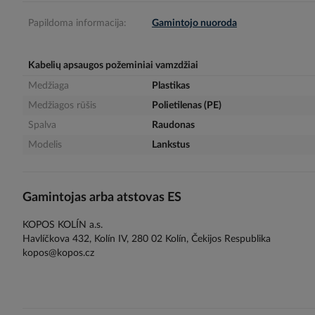
gallery
Papildoma informacija:
Gamintojo nuoroda
Kabelių apsaugos požeminiai vamzdžiai
Medžiaga
Plastikas
Medžiagos rūšis
Polietilenas (PE)
Spalva
Raudonas
Modelis
Lankstus
Gamintojas arba atstovas ES
KOPOS KOLÍN a.s.
Havlíčkova 432, Kolín IV, 280 02 Kolín, Čekijos Respublika
kopos@kopos.cz