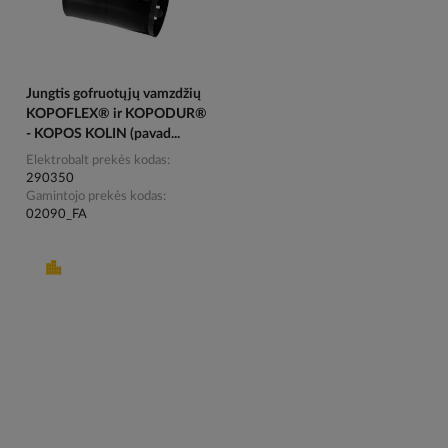
Jungtis gofruotųjų vamzdžių
KOPOFLEX® ir KOPODUR®
- KOPOS KOLIN (pavad...
Elektrobalt prekės kodas
290350
Gamintojo prekės kodas
02090_FA