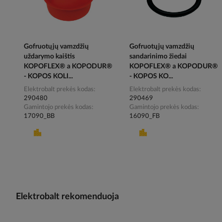
Gofruotųjų vamzdžių
Gofruotųjų vamzdžių
uždarymo kaištis
sandarinimo žiedai
KOPOFLEX® a KOPODUR®
KOPOFLEX® a KOPODUR®
- KOPOS KOLI...
- KOPOS KO...
Elektrobalt prekės kodas
Elektrobalt prekės kodas
290480
290469
Gamintojo prekės kodas
Gamintojo prekės kodas
17090_BB
16090_FB
Elektrobalt rekomenduoja