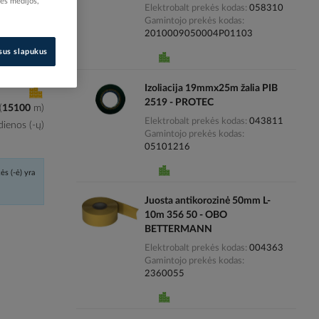
nės medijos,
Elektrobalt prekės kodas
058310
Gamintojo prekės kodas
i kainas
2010009050004P01103
isus slapukus
Izoliacija 19mmx25m žalia PIB
2519 - PROTEC
(
15100
m
)
Elektrobalt prekės kodas
043811
ienos (-ų)
Gamintojo prekės kodas
05101216
ės (-ė) yra
Juosta antikorozinė 50mm L-
10m 356 50 - OBO
BETTERMANN
Elektrobalt prekės kodas
004363
Gamintojo prekės kodas
2360055