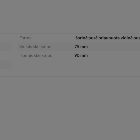
Forma
Išorinė pusė briaunuota vidinė pus
Vidinis skersmuo
75 mm
Išorinis skersmuo
90 mm