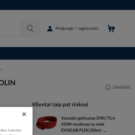
Prisijungti / registruotis
IN
KOLIN
Spausdinti
Klientai taip pat rinkosi
Vamzdis gofruotas D90/75.4
113436
450N raudonas su viela
57643727
EVOCAB FLEX [50m] - ...
dijos funkcijas
09090_BA