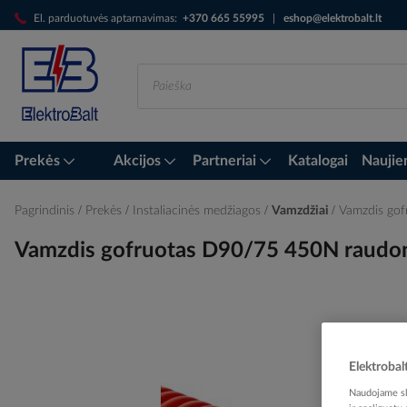
Skip
El. parduotuvės aptarnavimas:
+370 665 55995
|
eshop@elektrobalt.lt
to
Content
Prekės
Akcijos
Partneriai
Katalogai
Naujie
Pagrindinis
Prekės
Instaliacinės medžiagos
Vamzdžiai
Vamzdis go
Vamzdis gofruotas D90/75 450N raudo
Skip
to
the
Elektrobal
end
Naudojame sla
of