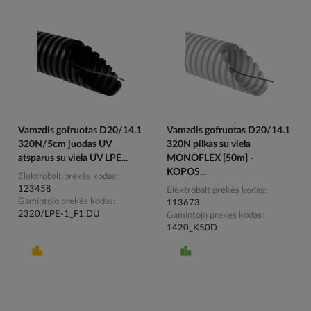
Vamzdis gofruotas D20/14.1
Vamzdis gofruotas D20/14.1
320N/5cm juodas UV
320N pilkas su viela
atsparus su viela UV LPE...
MONOFLEX [50m] -
KOPOS...
Elektrobalt prekės kodas
123458
Elektrobalt prekės kodas
Gamintojo prekės kodas
113673
2320/LPE-1_F1.DU
Gamintojo prekės kodas
1420_K50D