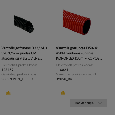
Vamzdis gofruotas D32/24.3
Vamzdis gofruotas D50/41
320N/5cm juodas UV
450N raudonas su virve
atsparus su viela UV LPE...
KOPOFLEX [50m] - KOPOS...
Elektrobalt prekės kodas
Elektrobalt prekės kodas
123459
110821
Gamintojo prekės kodas
Gamintojo prekės kodas
KF
2332/LPE-1_F50DU
09050_BA
Rodyti daugiau