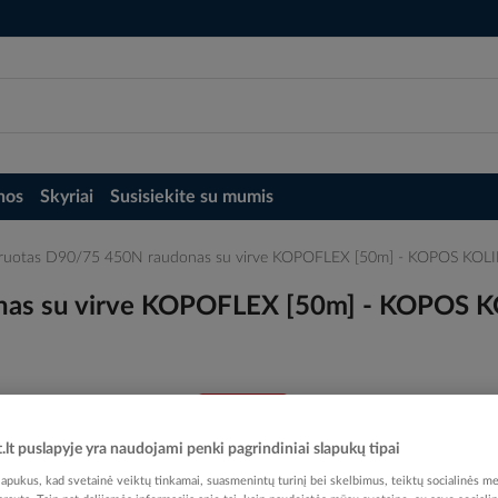
nos
Skyriai
Susisiekite su mumis
fruotas D90/75 450N raudonas su virve KOPOFLEX [50m] - KOPOS KOL
nas su virve KOPOFLEX [50m] - KOPOS 
Elektrobalt prekės kodas
t.lt puslapyje yra naudojami penki pagrindiniai slapukų tipai
EAN kodas
85950
pukus, kad svetainė veiktų tinkamai, suasmenintų turinį bei skelbimus, teiktų socialinės me
Gamintojo prekės kodas
KF 