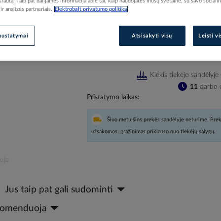
 srautą. Taip pat dalijamės informacija apie tai, kaip naudojatės mūsų svetaine, su savo sociali
r analizės partneriais.
Elektrobalt privatumo politika
Prisijunkite, norėdami pamatyt
nustatymai
Atsisakyti visų
Leisti v
Įtraukti į palyginimą
Kiekis tiekėjo sandėlyje
11
darbo d
Pristatymo laikas
Šiuo metu šios prekės sandėlyje neturime. Prek
užsakomos, grąžinimas priklauso nuo tiekėjų sąlygų.
oje
Jus taip pat gali sudominti
ekomenduoja