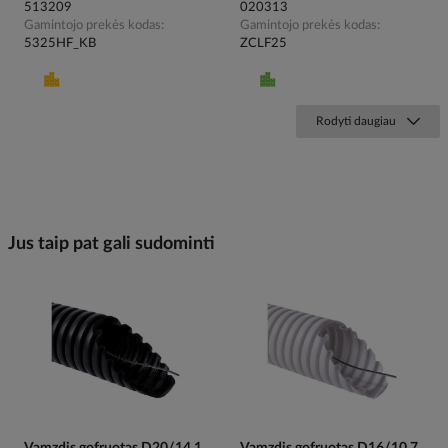
513209
020313
Gamintojo prekės kodas
Gamintojo prekės kodas
5325HF_KB
ZCLF25
Rodyti daugiau
Jus taip pat gali sudominti
Vamzdis gofruotas D20/14.1
Vamzdis gofruotas D16/10.7