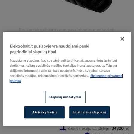
Skip
Reali prekė gali skirtis nuo pavaizduotos nuotraukoje
to
Vamzdis gofruotas D25/18.3 320N/5cm juodas UV
the
Elektrobalt.lt puslapyje yra naudojami penki
beginning
atsparus su viela UV LPE - 1 [100m] - KOPOS KOLIN
pagrindiniai slapukų tipai
of
the
Naudojame slapukus, kad svetainė veiktų tinkamai, suasmenintų turinį bei
images
skelbimus, teiktų socialinės medijos funkcijas ir analizuotų srautą. Taip pat
Elektrobalt prekės kodas
125042
dalijamės informacija apie tai, kaip naudojatės mūsų svetaine, su savo
gallery
EAN kodas
8595057699366
socialinės medijos, reklamavimo ir analizės partneriais.
Elektrobalt privatumo
politika
Gamintojo prekės kodas
2325/LPE-1_F1.DU
Prisijunkite, norėdami pamatyti kainas
Slapukų nustatymai
Įtraukti į palyginimą
Atsisakyti visų
Leisti visus slapukus
Kiekis tiekėjo sandėlyje
(
34300
m
)