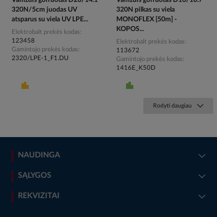
320N/5cm juodas UV
320N pilkas su viela
atsparus su viela UV LPE...
MONOFLEX [50m] -
KOPOS...
Elektrobalt prekės kodas
123458
Elektrobalt prekės kodas
Gamintojo prekės kodas
113672
2320/LPE-1_F1.DU
Gamintojo prekės kodas
1416E_K50D
Rodyti daugiau
NAUDINGA
SĄLYGOS
REKVIZITAI