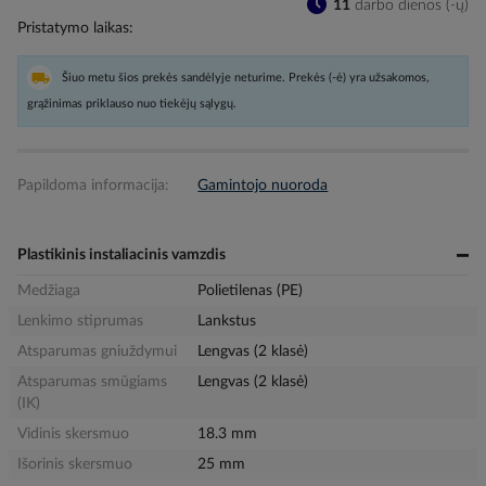
11
darbo dienos (-ų)
Pristatymo laikas
Šiuo metu šios prekės sandėlyje neturime. Prekės (-ė) yra užsakomos,
grąžinimas priklauso nuo tiekėjų sąlygų.
Papildoma informacija:
Gamintojo nuoroda
Plastikinis instaliacinis vamzdis
Medžiaga
Polietilenas (PE)
Lenkimo stiprumas
Lankstus
Atsparumas gniuždymui
Lengvas (2 klasė)
Atsparumas smūgiams
Lengvas (2 klasė)
(IK)
Vidinis skersmuo
18.3 mm
Išorinis skersmuo
25 mm