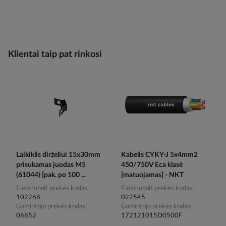
Klientai taip pat rinkosi
Laikiklis dirželiui 15x30mm
Kabelis CYKY-J 5x4mm2
prisukamas juodas M5
450/750V Eca klasė
(61044) [pak. po 100 ...
[matuojamas] - NKT
Elektrobalt prekės kodas
Elektrobalt prekės kodas
102268
022545
Gamintojo prekės kodas
Gamintojo prekės kodas
06852
172121015D0500F