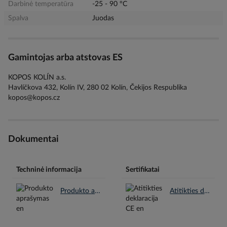
Darbinė temperatūra
-25 - 90 °C
Spalva
Juodas
Gamintojas arba atstovas ES
KOPOS KOLÍN a.s.
Havlíčkova 432, Kolín IV, 280 02 Kolín, Čekijos Respublika
kopos@kopos.cz
Dokumentai
Techninė informacija
Sertifikatai
Produkto aprašymas en.pdf
Atitikties deklaracija CE en.pdf