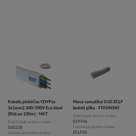
Kabelis plokščias YDYPzo
Mova vamzdžiui D20 ZCLF
3x1mm2 300/500V Eca klasė
lanksti pilka - STASINSKI
[Ritė po 100m] - NKT
Elektrobalt prekės kodas
019546
Elektrobalt prekės kodas
Gamintojo prekės kodas
030230
ZCLF20
Gamintojo prekės kodas