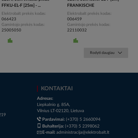
FFKU-EL-F [25m] - ...
FRANKISCHE
Elektrobalt prekės kodas
Elektrobalt prekės kodas
066423
006459
Gamintojo prekės kodas
Gamintojo prekės kodas
25005050
22110032
Rodyti daugiau
KONTAKTAI
Adresas:
Liepkalnio g. 85A,
Vilnius LT-02120, Lietuva
219
Pardavimai:
(+370) 5 2660094
Buhalterija:
(+370) 5 2398062
E-mail:
administracija@elektrobalt.lt