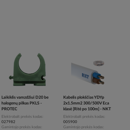
Laikiklis vamzdžiui D20 be
Kabelis plokščias YDYp
halogenų pilkas PKLS -
2x1.5mm2 300/500V Eca
PROTEC
klasė [Ritė po 100m] - NKT
Elektrobalt prekės kodas
Elektrobalt prekės kodas
027982
005900
Gamintojo prekės kodas
Gamintojo prekės kodas