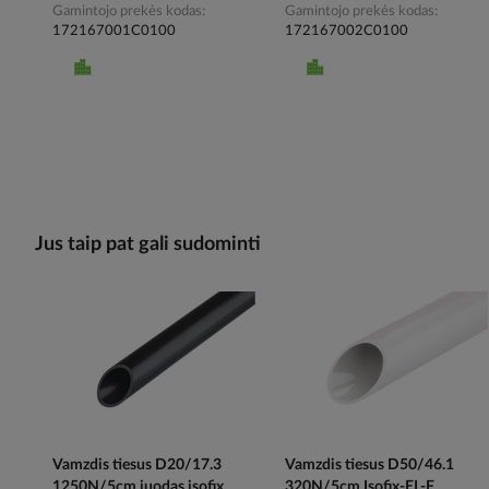
Gamintojo prekės kodas
Gamintojo prekės kodas
172167001C0100
172167002C0100
Jus taip pat gali sudominti
Vamzdis tiesus D20/17.3
Vamzdis tiesus D50/46.1
1250N/5cm juodas isofix
320N/5cm Isofix-EL-F