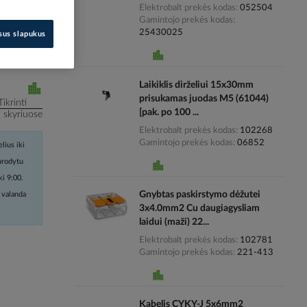
Elektrobalt prekės kodas
052504
Gamintojo prekės kodas
i kainas
25430025
isus slapukus
Laikiklis dirželiui 15x30mm
prisukamas juodas M5 (61044)
Tikrinti
[pak. po 100 ...
į skyriuose
Elektrobalt prekės kodas
102268
Gamintojo prekės kodas
06852
lius iki
nurodytu
ki 9:00.
Gnybtas paskirstymo dėžutei
 valanda
3x4.0mm2 Cu daugiagysliam
laidui (maži) 22...
Elektrobalt prekės kodas
102781
Gamintojo prekės kodas
221-413
Kabelis CYKY-J 5x6mm2