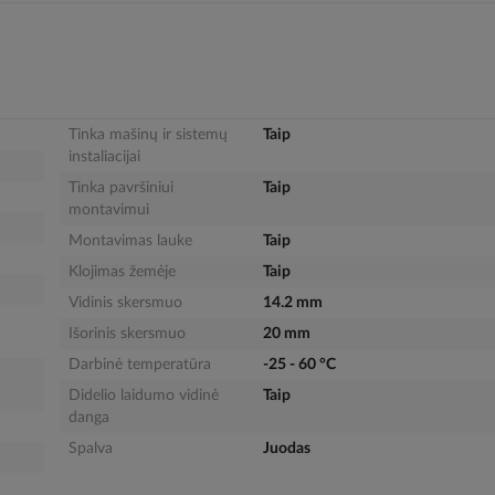
Tinka mašinų ir sistemų
Taip
instaliacijai
Tinka pavršiniui
Taip
montavimui
Montavimas lauke
Taip
Klojimas žemėje
Taip
Vidinis skersmuo
14.2 mm
Išorinis skersmuo
20 mm
Darbinė temperatūra
-25 - 60 °C
Didelio laidumo vidinė
Taip
danga
Spalva
Juodas