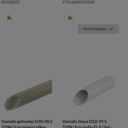
05100222
172166003C0100
Rodyti daugiau
Vamzdis gofruotas D50/40.3
Vamzdis tiesus D32/29.5
320N/5cm šviesiai pilkas
320N/5cm Isofix-EL-F [3m] -