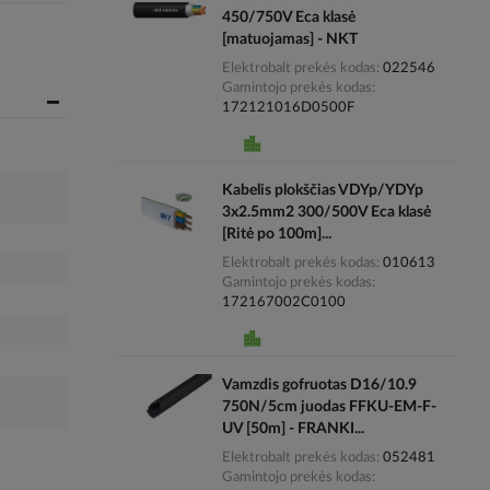
450/750V Eca klasė
[matuojamas] - NKT
Elektrobalt prekės kodas
022546
Gamintojo prekės kodas
172121016D0500F
Kabelis plokščias VDYp/YDYp
3x2.5mm2 300/500V Eca klasė
[Ritė po 100m]...
Elektrobalt prekės kodas
010613
Gamintojo prekės kodas
172167002C0100
Vamzdis gofruotas D16/10.9
750N/5cm juodas FFKU-EM-F-
UV [50m] - FRANKI...
Elektrobalt prekės kodas
052481
Gamintojo prekės kodas