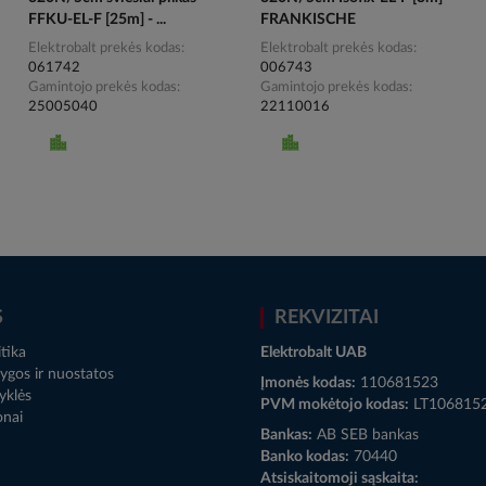
FFKU-EL-F [25m] - ...
FRANKISCHE
Elektrobalt prekės kodas
Elektrobalt prekės kodas
061742
006743
Gamintojo prekės kodas
Gamintojo prekės kodas
25005040
22110016
S
REKVIZITAI
tika
Elektrobalt UAB
ygos ir nuostatos
Įmonės kodas:
110681523
yklės
PVM mokėtojo kodas:
LT106815
onai
Bankas:
AB SEB bankas
Banko kodas:
70440
Atsiskaitomoji sąskaita: