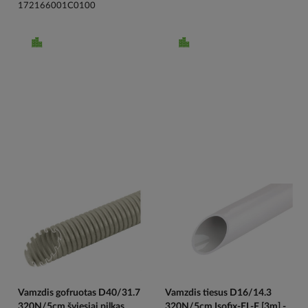
172166001C0100
Vamzdis gofruotas D40/31.7
Vamzdis tiesus D16/14.3
320N/5cm šviesiai pilkas
320N/5cm Isofix-EL-F [3m] -