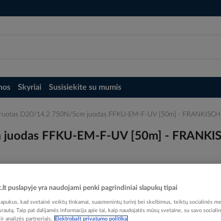
nos
Skyriai
Susisiekite su mumis
fruotas D20/14.2 750N/5cm juodas FFKU-EM-F-UV [50m] - FRANKISCH
m juodas FFKU-EM-F-UV [50m] - FRANKI
t.lt puslapyje yra naudojami penki pagrindiniai slapukų tipai
Elektrobalt prekės kodas
pukus, kad svetainė veiktų tinkamai, suasmenintų turinį bei skelbimus, teiktų socialinės me
EAN kodas
40139
 srautą. Taip pat dalijamės informacija apie tai, kaip naudojatės mūsų svetaine, su savo sociali
Gamintojo prekės kodas
r analizės partneriais.
Elektrobalt privatumo politika