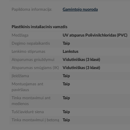
gallery
Papildoma informacija:
Gamintojo nuoroda
Plastikinis instaliacinis vamzdis
Medžiaga
UV atsparus Polivinilchloridas (PVC)
Degimo nepalaikantis
Taip
Lenkimo stiprumas
Lankstus
Atsparumas gniuždymui
Vidutiniškas (3 klasė)
Atsparumas smūgiams (IK)
Vidutiniškas (3 klasė)
Įleidžiama
Taip
Montuojamas ant
Taip
paviršiaus
Tinka montavimui ant
Taip
medienos
Tuščiavidurė siena
Taip
Tinka montavimui į betoną
Taip