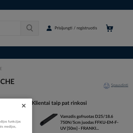
Prisijungti / registruotis
E
SCHE
Spausdinti
Klientai taip pat rinkosi
Vamzdis gofruotas D25/18.6
052503
dijos funkcijas
750N/5cm juodas FFKU-EM-F-
60302448
nės medijos,
UV [50m] - FRANKI...
25430020