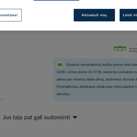
Prisijunkite, norėdami pamatyt
nustatymai
Atsisakyti visų
Leisti v
Įtraukti į palyginimą
kiek
Užsakius nestandartinių dydžių prekes arba kabe
16:00, o kitas prekes iki 17:30, siunta bus pristatyta 
adresu per sekančią darbo dieną, atsiėmimui skyriuje i
Penktadieniais atitinkamai užsakymus reikia pateikti 1
anksčiau.
oje
Jus taip pat gali sudominti