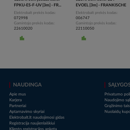
FPKU-ES-F-UV [3m] - FR...
EVOEL [3m] - FRANKISCHE
Elektrobalt prekės kodas
Elektrobalt prekės kodas
072998
006747
Gamintojo prekės kodas
Gamintojo prekės kodas
22610020
22110050
NAUDINGA
SĄLYGO
Apie mus
Privatumo poli
Karjera
Naudojimo sąl
Partneriai
Grąžinimo tais
Aptarnavimo skyriai
Nuolaidų kup
Elektrobalt.lt naudojimosi gidas
Registracija naujienlaiškiui
Kliento registracijos anketa