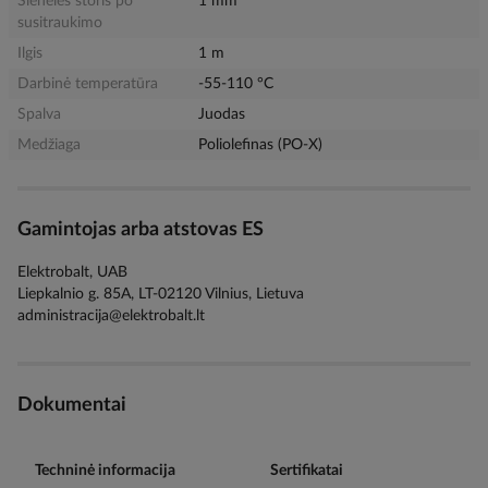
Sienelės storis po
1 mm
susitraukimo
Ilgis
1 m
Darbinė temperatūra
-55-110 °C
Spalva
Juodas
Medžiaga
Poliolefinas (PO-X)
Gamintojas arba atstovas ES
Elektrobalt, UAB
Liepkalnio g. 85A, LT-02120 Vilnius, Lietuva
administracija@elektrobalt.lt
Dokumentai
Techninė informacija
Sertifikatai