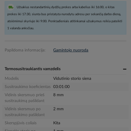
Užsakius nestandartinių dydžių prekes arba kabelius iki 16:00, o kitas
prekes iki 17:30, siunta bus pristatyta nurodytu adresu per sekančią darbo dieną,
atsiėmimui skyriuje iki 9:00. Penktadieniais atitinkamai užsakymus reikia pateikti
1 valanda anksčiau.
Papildoma informacija:
Gamintojo nuoroda
Termosusitraukiantis vamzdelis
Modelis
Vidutinio storio siena
Susitraukimo koeficientas
03:01:00
Vidinis skersmuo prieš
8 mm
susitraukimą pašildant
Vidinis skersmuo po
2 mm
susitraukimo pašildant
Skerspjūvis coliais
Kita