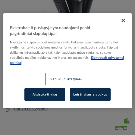
Elektrobalt.lt puslapyje yra naudojami penki
pagrindiniai slapukų tipai
Skip
Reali prekė gali skirtis nuo pavaizduotos nuotraukoje
to
Naudojame slapukus, kad svetainė veiktų tinkamai, suasmenintų turinį bei
Vamzdelis termosusitraukiantis su klijais 8.0-2.0mm
the
skelbimus, teiktų socialinės medijos funkcijas ir analizuotų srautą. Taip pat
beginning
dalijamės informacija apie tai, kaip naudojatės mūsų svetaine, su savo
[0.5-6mm2] juodas L-1m RTMK - TRYTYT
socialinės medijos, reklamavimo ir analizės partneriais.
Elektrobalt privatumo
of
politika
the
images
Elektrobalt prekės kodas
091264
gallery
Slapukų nustatymai
Gamintojo prekės kodas
RTMK-8/2
Prisijunkite, norėdami pamatyti kainas
Atsisakyti visų
Leisti visus slapukus
Įtraukti į palyginimą