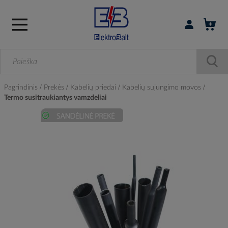
Prisijungti / r
Pagrindinis
Prekės
Kabelių priedai
Kabelių sujungimo movos
Termo susitraukiantys vamzdeliai
Skip
to
the
end
of
the
images
gallery