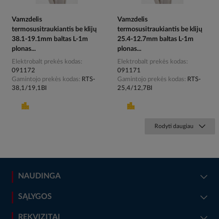
Vamzdelis
Vamzdelis
termosusitraukiantis be klijų
termosusitraukiantis be klijų
38.1-19.1mm baltas L-1m
25.4-12.7mm baltas L-1m
plonas...
plonas...
Elektrobalt prekės kodas
Elektrobalt prekės kodas
091172
091171
Gamintojo prekės kodas
RTS-
Gamintojo prekės kodas
RTS-
38,1/19,1BI
25,4/12,7BI
Rodyti daugiau
NAUDINGA
SĄLYGOS
REKVIZITAI