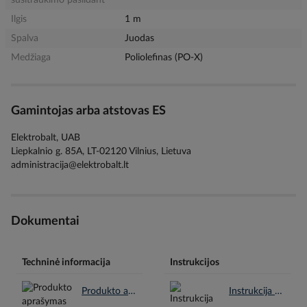
susitraukimo pašildant
Ilgis
1 m
Spalva
Juodas
Medžiaga
Poliolefinas (PO-X)
Gamintojas arba atstovas ES
Elektrobalt, UAB
Liepkalnio g. 85A, LT-02120 Vilnius, Lietuva
administracija@elektrobalt.lt
Dokumentai
Techninė informacija
Instrukcijos
Produkto aprašymas en.pdf
Instrukcija en.pdf