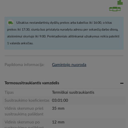
Užsakius nestandartinių dydžių prekes arba kabelius iki 16:00, o kitas
prekes iki 17:30, siunta bus pristatyta nurodytu adresu per sekančią darbo dieną,
atsiėmimui skyriuje iki 9:00. Penktadieniais atitinkamai užsakymus reikia pateikti
1 valanda anksčiau.
Papildoma informacija:
Gamintojo nuoroda
Termosusitraukiantis vamzdelis
Tipas
Termiškai susitraukiantis
Susitraukimo koeficientas
03:01:00
Vidinis skersmuo prieš
35 mm
susitraukimą pašildant
Vidinis skersmuo po
12 mm