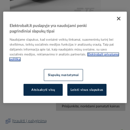
Elektrobalt.lt puslapyje yra naudojami penki
pagrindiniai slapukų tipai
Naudojame slapukus, kad svetainė veiktų tinkamai, suasmenintų turinį bei
Skip
Reali prekė gali skirtis nuo pavaizduotos nuotraukoje
skelbimus, teiktų socialinės medijos funkcijas ir analizuotų srautą. Taip pat
to
dalijamės informacija apie tai, kaip naudojatės mūsų svetaine, su savo
Vamzdelis termosusitraukiantis su klijais 35.0-
the
socialinės medijos, reklamavimo ir analizės partneriais.
Elektrobalt privatumo
beginning
politika
12.0mm juodas L-1m MWTM-35/12-1000/S(10) -
of
RAYCHEM
the
Slapukų nustatymai
images
gallery
Elektrobalt prekės kodas
201070
Atsisakyti visų
Leisti visus slapukus
Gamintojo prekės kodas
413206-000
Prisijunkite, norėdami pamatyti kainas
Įtraukti į palyginimą