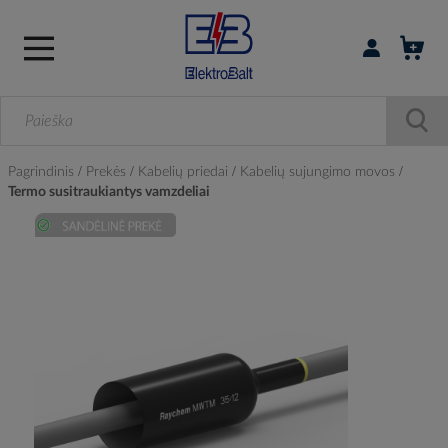
Prisijungti / r
Pagrindinis
Prekės
Kabelių priedai
Kabelių sujungimo movos
Termo susitraukiantys vamzdeliai
Skip
to
the
end
of
the
images
gallery