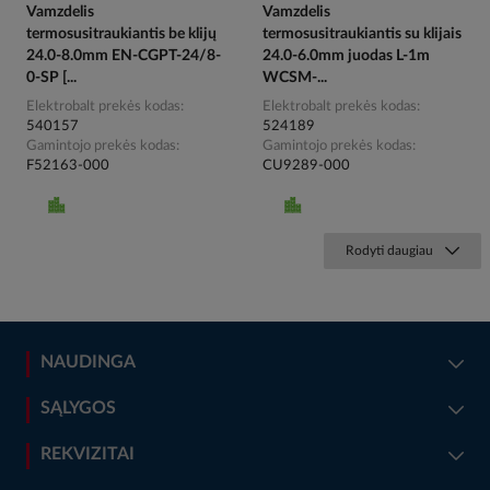
Vamzdelis
Vamzdelis
termosusitraukiantis be klijų
termosusitraukiantis su klijais
24.0-8.0mm EN-CGPT-24/8-
24.0-6.0mm juodas L-1m
0-SP [...
WCSM-...
Elektrobalt prekės kodas
Elektrobalt prekės kodas
540157
524189
Gamintojo prekės kodas
Gamintojo prekės kodas
F52163-000
CU9289-000
Rodyti daugiau
NAUDINGA
SĄLYGOS
REKVIZITAI