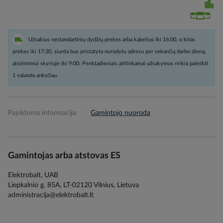
Užsakius nestandartinių dydžių prekes arba kabelius iki 16:00, o kitas
prekes iki 17:30, siunta bus pristatyta nurodytu adresu per sekančią darbo dieną,
atsiėmimui skyriuje iki 9:00. Penktadieniais atitinkamai užsakymus reikia pateikti
1 valanda anksčiau.
Papildoma informacija:
Gamintojo nuoroda
Gamintojas arba atstovas ES
Elektrobalt, UAB
Liepkalnio g. 85A, LT-02120 Vilnius, Lietuva
administracija@elektrobalt.lt