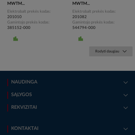
MWTM...
MWTM...
Elektrobalt prekės kodas
Elektrobalt prekės kodas
201010
201082
Gamintojo prekės kodas
Gamintojo prekės kodas
385152-000
544794-000
Rodyti daugiau
NAUDINGA
SĄLYGOS
REKVIZITAI
KONTAKTAI