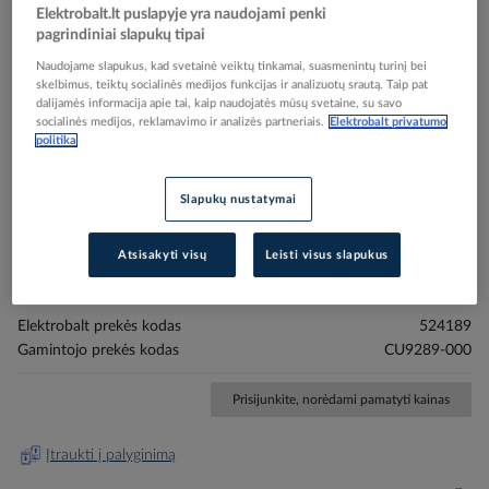
Elektrobalt.lt puslapyje yra naudojami penki
pagrindiniai slapukų tipai
Naudojame slapukus, kad svetainė veiktų tinkamai, suasmenintų turinį bei
skelbimus, teiktų socialinės medijos funkcijas ir analizuotų srautą. Taip pat
dalijamės informacija apie tai, kaip naudojatės mūsų svetaine, su savo
socialinės medijos, reklamavimo ir analizės partneriais.
Elektrobalt privatumo
politika
Skip
Reali prekė gali skirtis nuo pavaizduotos nuotraukoje
to
Vamzdelis termosusitraukiantis su klijais 24.0-
Slapukų nustatymai
the
beginning
6.0mm juodas L-1m WCSM-24/6-1000/S(S20) -
of
RAYCHEM
Atsisakyti visų
Leisti visus slapukus
the
images
gallery
Elektrobalt prekės kodas
524189
Gamintojo prekės kodas
CU9289-000
Prisijunkite, norėdami pamatyti kainas
Įtraukti į palyginimą