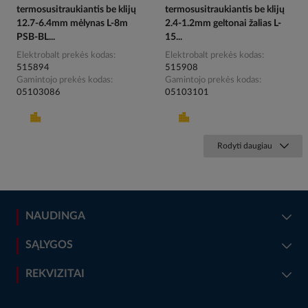
termosusitraukiantis be klijų
termosusitraukiantis be klijų
12.7-6.4mm mėlynas L-8m
2.4-1.2mm geltonai žalias L-
PSB-BL...
15...
Elektrobalt prekės kodas
Elektrobalt prekės kodas
515894
515908
Gamintojo prekės kodas
Gamintojo prekės kodas
05103086
05103101
Rodyti daugiau
NAUDINGA
SĄLYGOS
REKVIZITAI