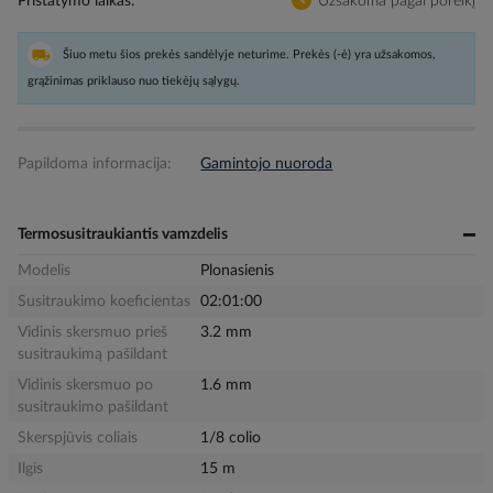
Pristatymo laikas
Užsakoma pagal poreikį
Šiuo metu šios prekės sandėlyje neturime. Prekės (-ė) yra užsakomos,
grąžinimas priklauso nuo tiekėjų sąlygų.
Papildoma informacija:
Gamintojo nuoroda
Termosusitraukiantis vamzdelis
Modelis
Plonasienis
Susitraukimo koeficientas
02:01:00
Vidinis skersmuo prieš
3.2 mm
susitraukimą pašildant
Vidinis skersmuo po
1.6 mm
susitraukimo pašildant
Skerspjūvis coliais
1/8 colio
Ilgis
15 m