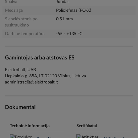
Spalva
Juodas
Medžiaga
Poliolefinas (PO-X)
Sienelės storis po
0.51 mm
susitraukimo
Darbinė temperatūra
-55 - +135 °C
Gamintojas arba atstovas ES
Elektrobalt, UAB
Liepkalnio g. 85A, LT-02120 Vilnius, Lietuva
administracija@elektrobalt.lt
Dokumentai
Techninė informacija
Sertifikatai