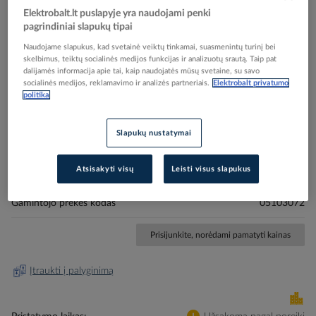
Elektrobalt.lt puslapyje yra naudojami penki
pagrindiniai slapukų tipai
Naudojame slapukus, kad svetainė veiktų tinkamai, suasmenintų turinį bei
skelbimus, teiktų socialinės medijos funkcijas ir analizuotų srautą. Taip pat
dalijamės informacija apie tai, kaip naudojatės mūsų svetaine, su savo
Skip
Reali prekė gali skirtis nuo pavaizduotos nuotraukoje
socialinės medijos, reklamavimo ir analizės partneriais.
Elektrobalt privatumo
to
politika
Vamzdelis termosusitraukiantis be klijų 3.2-1.6mm
the
beginning
juodas L-15m PSB-SW32 - PROTEC
Slapukų nustatymai
of
the
images
Atsisakyti visų
Leisti visus slapukus
Elektrobalt prekės kodas
501721
gallery
EAN kodas
4016705130726
Gamintojo prekės kodas
05103072
Prisijunkite, norėdami pamatyti kainas
Įtraukti į palyginimą