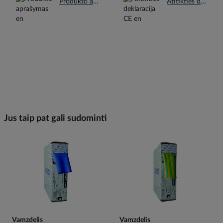
Produkto aprašymas en.pdf
Atitikties deklaracija CE en.pdf
Jus taip pat gali sudominti
Vamzdelis
Vamzdelis