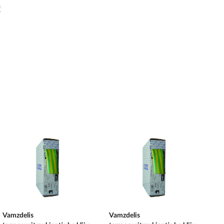
f
Vamzdelis
Vamzdelis