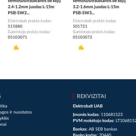
termosusitraukiantis be klijų
termosusitraukiantis be klijų
2.4-1.2mm juodas L-15m
3.2-1.6mm juodas L-15m
PSB-SW2...
PSB-SW3...
Elektrobalt prekės kodas
Elektrobalt prekės kodas
515880
501721
Gamintojo prekės kodas
Gamintojo prekės kodas
05103071
05103072
S
REKVIZITAI
tika
Elektrobalt UAB
ygos ir nuostatos
Įmonės kodas:
110681523
yklės
PVM mokėtojo kodas:
LT106815
onai
Bankas:
AB SEB bankas
Banko kodas:
70440