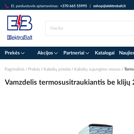
Skip
El. parduotuvės aptarnavimas:
+370 665 55995
|
eshop@elektrobalt.lt
to
Content
Prekės
Akcijos
Partneriai
Katalogai
Naujie
Pagrindinis
Prekės
Kabelių priedai
Kabelių sujungimo movos
Termo
Vamzdelis termosusitraukiantis be kli
Skip
to
the
end
of