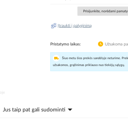
Prisijunkite, norėdami pamatyt
Įtraukti į palyginimą
Pristatymo laikas
Užsakoma pag
Šiuo metu šios prekės sandėlyje neturime. Prek
užsakomos, grąžinimas priklauso nuo tiekėjų sąlygų.
oje
Jus taip pat gali sudominti