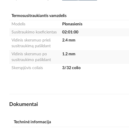
gallery
Termosusitraukiantis vamzdelis
Modelis
Plonasienis
Susitraukimo koeficientas
02:01:00
Vidinis skersmuo prieš
2.4 mm
susitraukimą pašildant
Vidinis skersmuo po
1.2 mm
susitraukimo pašildant
Skerspjūvis coliais
3/32 colio
Dokumentai
Techninė informacija