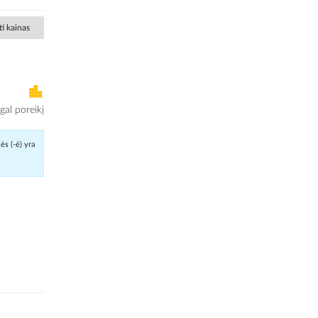
i kainas
al poreikį
ės (-ė) yra