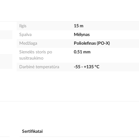
Ilgis
15 m
Spalva
Mėlynas
Medžiaga
Poliolefinas (PO-X)
Sienelės storis po
0.51 mm
susitraukimo
Darbinė temperatūra
-55 - +135 °C
Sertifikatai