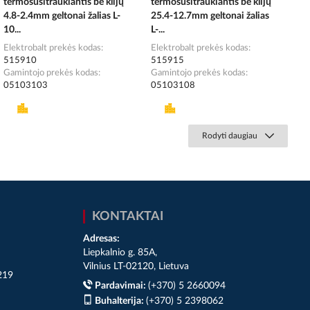
termosusitraukiantis be klijų
termosusitraukiantis be klijų
4.8-2.4mm geltonai žalias L-
25.4-12.7mm geltonai žalias
10...
L-...
Elektrobalt prekės kodas
Elektrobalt prekės kodas
515910
515915
Gamintojo prekės kodas
Gamintojo prekės kodas
05103103
05103108
Rodyti daugiau
KONTAKTAI
Adresas:
Liepkalnio g. 85A,
Vilnius LT-02120, Lietuva
219
Pardavimai:
(+370) 5 2660094
Buhalterija:
(+370) 5 2398062