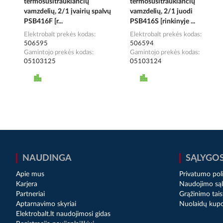
termosusitraukiančių
termosusitraukiančių
vamzdelių, 2/1 įvairių spalvų
vamzdelių, 2/1 juodi
PSB416F [r...
PSB416S [rinkinyje ...
Elektrobalt prekės kodas
Elektrobalt prekės kodas
506595
506594
Gamintojo prekės kodas
Gamintojo prekės kodas
05103125
05103124
NAUDINGA
SĄLYGO
Apie mus
Privatumo poli
Karjera
Naudojimo sąl
Partneriai
Grąžinimo tais
Aptarnavimo skyriai
Nuolaidų kup
Elektrobalt.lt naudojimosi gidas