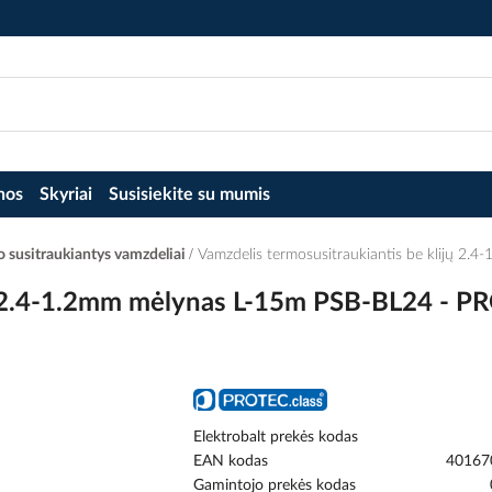
nos
Skyriai
Susisiekite su mumis
 susitraukiantys vamzdeliai
Vamzdelis termosusitraukiantis be klijų 2
jų 2.4-1.2mm mėlynas L-15m PSB-BL24 - 
Elektrobalt prekės kodas
EAN kodas
40167
Gamintojo prekės kodas