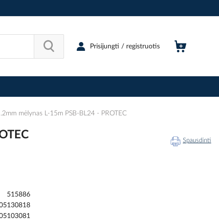
Prisijungti / registruotis
.4-1.2mm mėlynas L-15m PSB-BL24 - PROTEC
PROTEC
Spausdinti
515886
05130818
05103081