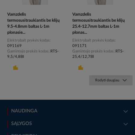
Vamzdelis
Vamzdelis
termosusitraukiantis be klijų
termosusitraukiantis be klijų
9.5-4.8mm baltas L-1m
25.4-12.7mm baltas L-1m
plonasie...
plonas...
Elektrobalt prekės kodas
Elektrobalt prekės kodas
091169
091171
Gamintojo prekės kodas
RTS-
Gamintojo prekės kodas
RTS-
9,5/4,8BI
25,4/12,7BI
Rodyti daugiau
NAUDINGA
SĄLYGOS