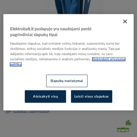
Elektrobalt.lt puslapyje yra naudojami penki
pagrindiniai slapukų tipai
Skip
Reali prekė gali skirtis nuo pavaizduotos nuotraukoje
to
Naudojame slapukus, kad svetainė veiktų tinkamai, suasmenintų turinį bei
Vamzdelis termosusitraukiantis be klijų 12.7-6.4mm
the
skelbimus, teiktų socialinės medijos funkcijas ir analizuotų srautą. Taip pat
beginning
mėlynas L-1m plonasienis RTS - TRYTYT
dalijamės informacija apie tai, kaip naudojatės mūsų svetaine, su savo
socialinės medijos, reklamavimo ir analizės partneriais.
Elektrobalt privatumo
of
politika
the
images
Elektrobalt prekės kodas
091211
gallery
Slapukų nustatymai
Gamintojo prekės kodas
RTS-12,7/6,4NB
Prisijunkite, norėdami pamatyti kainas
Atsisakyti visų
Leisti visus slapukus
Įtraukti į palyginimą