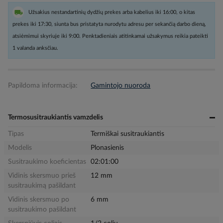
Užsakius nestandartinių dydžių prekes arba kabelius iki 16:00, o kitas
prekes iki 17:30, siunta bus pristatyta nurodytu adresu per sekančią darbo dieną,
atsiėmimui skyriuje iki 9:00. Penktadieniais atitinkamai užsakymus reikia pateikti
1 valanda anksčiau.
Papildoma informacija:
Gamintojo nuoroda
Termosusitraukiantis vamzdelis
Tipas
Termiškai susitraukiantis
Modelis
Plonasienis
Susitraukimo koeficientas
02:01:00
Vidinis skersmuo prieš
12 mm
susitraukimą pašildant
Vidinis skersmuo po
6 mm
susitraukimo pašildant