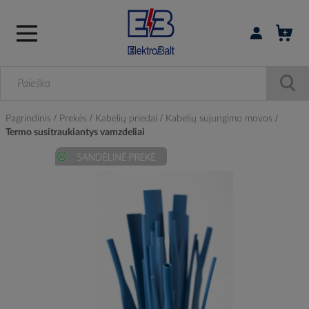
Prisijungti / r
Pagrindinis
Prekės
Kabelių priedai
Kabelių sujungimo movos
Termo susitraukiantys vamzdeliai
Skip
to
the
end
of
the
images
gallery