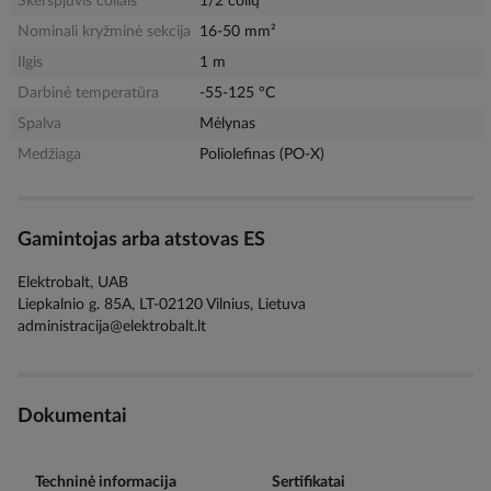
Skerspjūvis coliais
1/2 colių
Nominali kryžminė sekcija
16-50 mm²
Ilgis
1 m
Darbinė temperatūra
-55-125 °C
Spalva
Mėlynas
Medžiaga
Poliolefinas (PO-X)
Gamintojas arba atstovas ES
Elektrobalt, UAB
Liepkalnio g. 85A, LT-02120 Vilnius, Lietuva
administracija@elektrobalt.lt
Dokumentai
Techninė informacija
Sertifikatai