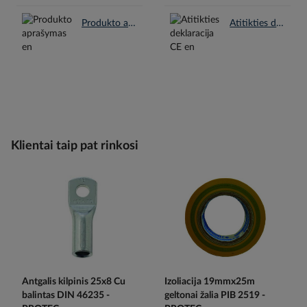
Produkto aprašymas en.pdf
Atitikties deklaracija CE en.pdf
Klientai taip pat rinkosi
Antgalis kilpinis 25x8 Cu
Izoliacija 19mmx25m
balintas DIN 46235 -
geltonai žalia PIB 2519 -