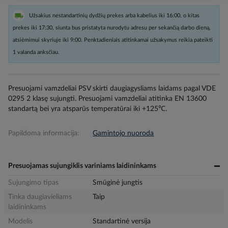
Užsakius nestandartinių dydžių prekes arba kabelius iki 16:00, o kitas
prekes iki 17:30, siunta bus pristatyta nurodytu adresu per sekančią darbo dieną,
atsiėmimui skyriuje iki 9:00. Penktadieniais atitinkamai užsakymus reikia pateikti
1 valanda anksčiau.
Presuojami vamzdeliai PSV skirti daugiagysliams laidams pagal VDE
0295 2 klasę sujungti. Presuojami vamzdeliai atitinka EN 13600
standartą bei yra atsparūs temperatūrai iki +125℃.
Papildoma informacija:
Gamintojo nuoroda
Presuojamas sujungiklis variniams laidininkams
Sujungimo tipas
Smūginė jungtis
Tinka daugiavieliams
Taip
laidininkams
Modelis
Standartinė versija