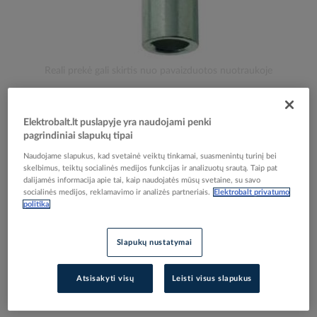
Skip
Reali prekė gali skirtis nuo pavaizduotos nuotraukoje
to
Vamzdelis presuojamas 50mm2 Cu balintas L-48mm
the
beginning
DIN 13600 PSV - PROTEC
Elektrobalt.lt puslapyje yra naudojami penki
of
pagrindiniai slapukų tipai
the
images
Naudojame slapukus, kad svetainė veiktų tinkamai, suasmenintų turinį bei
Elektrobalt prekės kodas
089701
gallery
skelbimus, teiktų socialinės medijos funkcijas ir analizuotų srautą. Taip pat
EAN kodas
4016705138241
dalijamės informacija apie tai, kaip naudojatės mūsų svetaine, su savo
Gamintojo prekės kodas
05103824
socialinės medijos, reklamavimo ir analizės partneriais.
Elektrobalt privatumo
politika
Prisijunkite, norėdami pamatyti kainas
Slapukų nustatymai
Įtraukti į palyginimą
Atsisakyti visų
Leisti visus slapukus