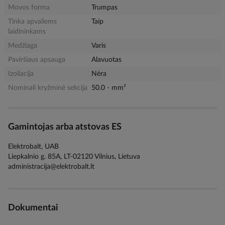
Movos forma
Trumpas
Tinka apvaliems
Taip
laidininkams
Medžiaga
Varis
Paviršiaus apsauga
Alavuotas
Izoliacija
Nėra
Nominali kryžminė sekcija
50.0 - mm²
Gamintojas arba atstovas ES
Elektrobalt, UAB
Liepkalnio g. 85A, LT-02120 Vilnius, Lietuva
administracija@elektrobalt.lt
Dokumentai