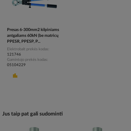
Presas 6-300mm2 kilpiniams
antgaliams 60kN (be matricų
PPESR, PPESP, P...
Elektrobalt prekės kodas
121746
Gamintojo prekės kodas
05104229
Jus taip pat gali sudominti