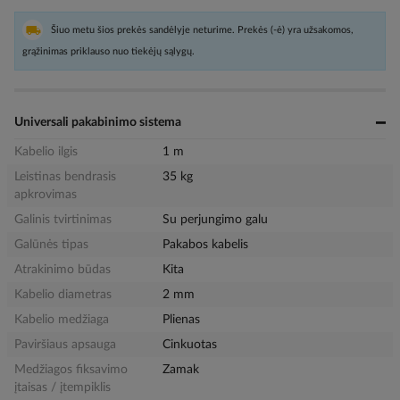
Šiuo metu šios prekės sandėlyje neturime. Prekės (-ė) yra užsakomos,
grąžinimas priklauso nuo tiekėjų sąlygų.
Universali pakabinimo sistema
Kabelio ilgis
1 m
Leistinas bendrasis
35 kg
apkrovimas
Galinis tvirtinimas
Su perjungimo galu
Galūnės tipas
Pakabos kabelis
Atrakinimo būdas
Kita
Kabelio diametras
2 mm
Kabelio medžiaga
Plienas
Paviršiaus apsauga
Cinkuotas
Medžiagos fiksavimo
Zamak
įtaisas / įtempiklis