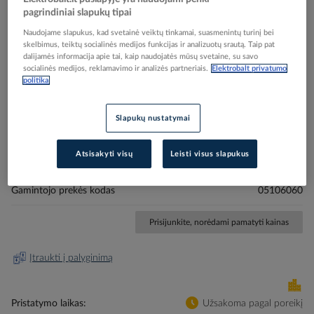
pagrindiniai slapukų tipai
Naudojame slapukus, kad svetainė veiktų tinkamai, suasmenintų turinį bei
skelbimus, teiktų socialinės medijos funkcijas ir analizuotų srautą. Taip pat
dalijamės informacija apie tai, kaip naudojatės mūsų svetaine, su savo
socialinės medijos, reklamavimo ir analizės partneriais.
Elektrobalt privatumo
Skip
Reali prekė gali skirtis nuo pavaizduotos nuotraukoje
politika
to
Trosas su sulankstomu laikikliu 35kg plieninis
the
beginning
cinkuotas L-1m PSAKB1x35 - PROTEC
Slapukų nustatymai
of
the
images
Atsisakyti visų
Leisti visus slapukus
Elektrobalt prekės kodas
209883
gallery
EAN kodas
4016705160600
Gamintojo prekės kodas
05106060
Prisijunkite, norėdami pamatyti kainas
Įtraukti į palyginimą
Pristatymo laikas
Užsakoma pagal poreikį